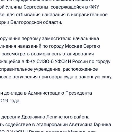
вой Ульяны Сергеевны, содержащейся в ФКУ
е, для отбывания наказания в исправительное
ории Белгородской области.
поручение первому заместителю начальника
чения, данного по итогам личного приёма
лнения наказаний по городу Москве Сергею
жительницы Московской области, проведённого
 рассмотреть возможность этапирования
кой Федерации советником Президента
ржащейся в ФКУ СИЗО-6 УФСИН России по городу
й Левицкой в Приёмной Президента Российской
справительное учреждение, расположенное
оскве 13 октября 2023 года
после вступления приговора суда в законную силу.
ки доклада в Администрацию Президента
019 года.
з деревни Дрожжино Ленинского района
ть содействие в этапировании Аветисяна Гарника
ного по итогам личного приёма в режиме видео-