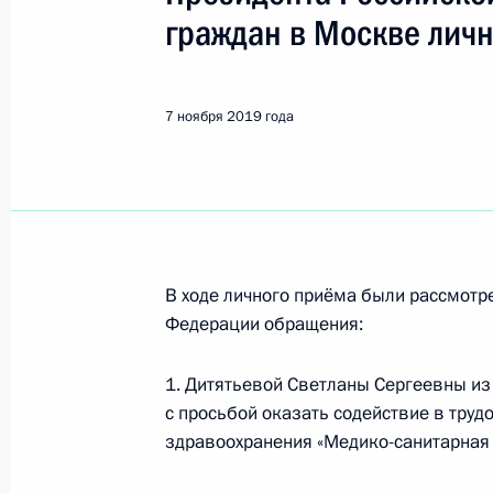
Красноармейск
граждан в Москве лич
12 февраля 2025 года, среда
7 ноября 2019 года
2 февраля 2025 года по поручени
исполняющий обязанности руководи
Следственного комитета Российск
Яковлев провёл в Приёмной Прези
в Москве личный приём граждан
12 февраля 2025 года, 15:48
В ходе личного приёма были рассмот
Федерации обращения:
1. Дитятьевой Светланы Сергеевны из
3 октября 2024 года, четверг
с просьбой оказать содействие в тру
Исполнено поручение (меры принят
здравоохранения «Медико-санитарная 
видео-конференц-связи жительниц