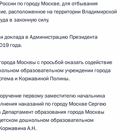
чения, данного по итогам личного приёма
оссии по городу Москве, для отбывания
жительницы Московской области, проведённого
ие, расположенное на территории Владимирской
уда в законную силу.
кой Федерации советником Президента
 Президента Российской Федерации по приёму
 года
ки доклада в Администрацию Президента
019 года.
города Москвы с просьбой оказать содействие
школьном образовательном учреждении города
ного по итогам личного приёма в режиме видео-
ртема и Коржавиной Полины.
овской области, проведённого по поручению
 советником Президента Российской Федерации
поручение первому заместителю начальника
й Федерации по приёму граждан в Москве 13
лнения наказаний по городу Москве Сергею
 в Департамент образования города Москвы
в детском дошкольном образовательном
Коржавина А.Н.