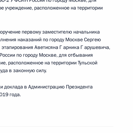
О-2 У ФСИН России по городу Москве, для
овской области, проведённого по поручению
е учреждение, расположенное на территории
 советником Президента Российской Федерации
 Президента Российской Федерации по приёму
 года
поручение первому заместителю начальника
лнения наказаний по городу Москве Сергею
этапирования Аветисяна Г арника Г арушевича,
оссии по городу Москве, для отбывания
ие, расположенное на территории Тульской
уда в законную силу.
ию Президента Российской Федерации советник
 Александра Левицкая провела в Приёмной
ки доклада в Администрацию Президента
 по приёму граждан в Москве личный приём
019 года.
ц-связи