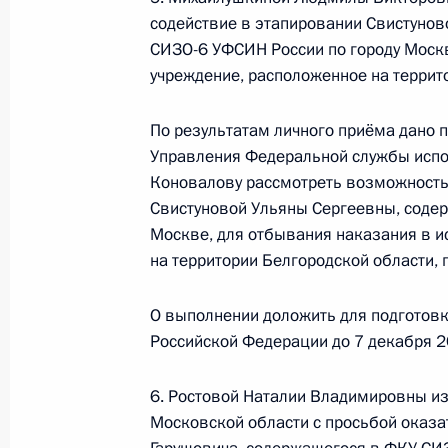
5 апреля 2024 года, 17:03
содействие в этапировании Свистуно
СИЗО-6 УФСИН России по городу Москв
учреждение, расположенное на террит
7 марта 2024 года, четверг
По результатам личного приёма дано 
Продлён контроль исполнения пору
Управления Федеральной службы испо
в режиме видео-конференц-связи 
Коновалову рассмотреть возможность
по поручению Президента Российс
Свистуновой Ульяны Сергеевны, соде
Российской Федерации Александро
Москве, для отбывания наказания в и
Федерации по приёму граждан в М
на территории Белгородской области, 
7 марта 2024 года, 15:24
О выполнении доложить для подготов
Российской Федерации до 7 декабря 2
16 февраля 2024 года, пятница
6. Ростовой Наталии Владимировны и
Московской области с просьбой оказа
О ходе исполнения поручения, дан