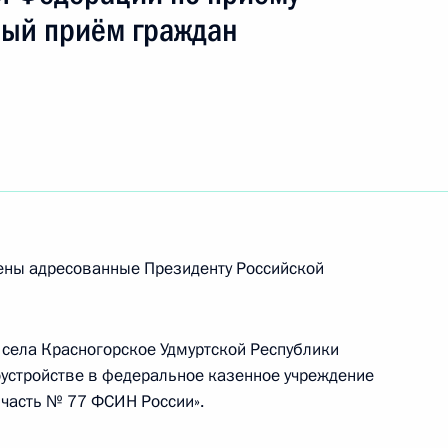
ный приём граждан
ю Президента Российской Федерации
теля Главного следственного управления
ой Федерации по Московской области Ярослав
дента Российской Федерации по приёму граждан
рены адресованные Президенту Российской
 села Красногорское Удмуртской Республики
доустройстве в федеральное казенное учреждение
ы), данное по итогам личного приёма в режиме
часть № 77 ФСИН России».
ы Московской области, проведённого