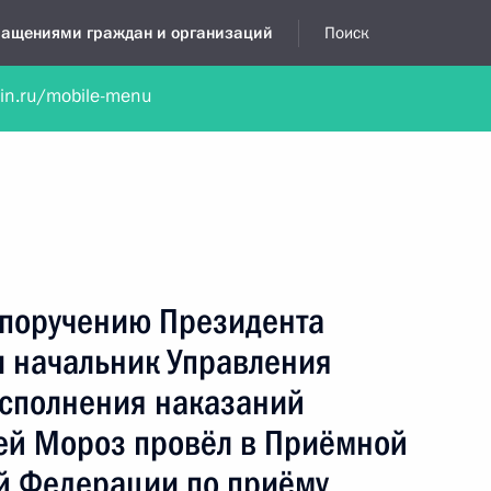
бращениями граждан и организаций
Поиск
lin.ru/mobile-menu
нта
Обратиться в устной форме
Новости
Обзоры обращени
я приёмная
февраль, 2025
 поручению Президента
 начальник Управления
сполнения наказаний
гей Мороз провёл в Приёмной
й Федерации по приёму