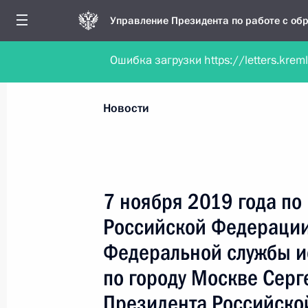
Управление Президента по работе с о
Ошибка загрузки https://letters.krem
Обратиться в форме электронного докуме
Все новости
Личный приём
Мобильна
Новости
Поиск по руководителю, географии и тематике
7 ноября 2019 года по
Российской Федерации
Все руководители, регионы, города и темы
Федеральной службы и
по городу Москве Сер
Президента Российско