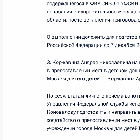
Продлён контроль исполнения пору
содержащегося в ФКУ СИЗО-1 УФСИН Р
в режиме видео-конференц-связи 
наказания в исправительное учрежден
области, после вступления приговора с
по поручению Президента Российс
Российской Федерации в Приёмной
граждан в Москве 13 октября 2023
О выполнении доложить для подготов
Российской Федерации до 7 декабря 2
6 августа 2024 года, 16:10
3. Коржавина Андрея Николаевича из 
в предоставлении мест в детском до
О ходе исполнения поручения, дан
Москвы для его детей — Коржавина А
конференц-связи жительницы Моск
Президента Российской Федерации
По результатам личного приёма дано 
в Приёмной Президента Российско
Управления Федеральной службы испо
октября 2023 года
Коновалову подготовить и направить
ходатайство о предоставлении мест 
6 августа 2024 года, 16:06
учреждении города Москвы для детей 