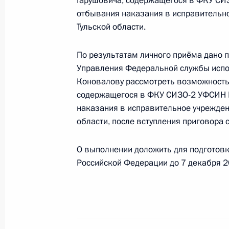
Гарушовича, содержащегося в ФКУ СИЗ
конференц-связи жительницы Моск
отбывания наказания в исправительно
Президента Российской Федерации
Тульской области.
Александрой Левицкой в Приёмной
граждан в Москве 13 октября 2023
По результатам личного приёма дано 
16 февраля 2024 года, 16:57
Управления Федеральной службы испо
Коновалову рассмотреть возможность 
содержащегося в ФКУ СИЗО-2 УФСИН Р
наказания в исправительное учрежден
13 октября 2023 года, пятница
области, после вступления приговора с
13 октября 2023 года по поручен
Президента Российской Федерации
О выполнении доложить для подготов
Президента Российской Федерации
Российской Федерации до 7 декабря 2
граждан в режиме видео-конферен
13 октября 2023 года, 18:07