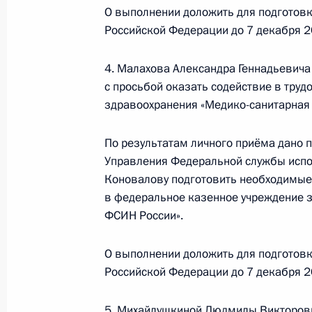
О выполнении доложить для подготов
3 мая 2024 года, пятница
Российской Федерации до 7 декабря 2
Исполнены поручения, данные по р
4. Малахова Александра Геннадьевича
по поручению Президента Российс
с просьбой оказать содействие в тру
Федеральной службы безопасности
здравоохранения «Медико-санитарная 
и Московской области Алексеем Д
Федерации по приёму граждан в Мо
По результатам личного приёма дано 
3 мая 2024 года, 14:05
Управления Федеральной службы испо
Коновалову подготовить необходимые 
в федеральное казенное учреждение 
5 апреля 2024 года, пятница
ФСИН России».
5 апреля 2024 года по поручению
О выполнении доложить для подготов
Управления Федеральной службы б
Российской Федерации до 7 декабря 2
Москве и Московской области Але
Российской Федерации по приёму 
5. Михайлушкиной Людмилы Викторовн