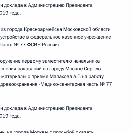
ки доклада в Администрацию Президента
019 года.
езультатам личного приёма, проведённого
 из города Красноармейска Московской области
кой Федерации начальником Управления
доустройстве в федеральное казенное учреждение
 Российской Федерации по городу Москве
часть № 77 ФСИН России».
орофеевым в Приёмной Президента Российской
скве 5 апреля 2024 года
поручение первому заместителю начальника
лнения наказаний по городу Москве Сергею
материалы о приеме Малахова А.Г. на работу
здравоохранения «Медико-санитарная часть № 77
 Президента Российской Федерации начальник
ки доклада в Администрацию Президента
езопасности Российской Федерации по городу
019 года.
ксей Дорофеев провел в Приёмной Президента
граждан в Москве личный приём граждан
ы из города Москвы с просьбой оказать