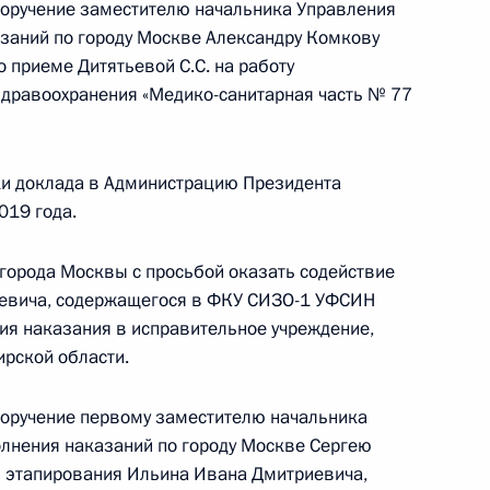
кой Федерации советником Президента
поручение заместителю начальника Управления
 Президента Российской Федерации по приёму
заний по городу Москве Александру Комкову
 года
 приеме Дитятьевой С.С. на работу
здравоохранения «Медико-санитарная часть № 77
ки доклада в Администрацию Президента
ного по итогам личного приёма в режиме видео-
019 года.
овской области, проведённого по поручению
 советником Президента Российской Федерации
города Москвы с просьбой оказать содействие
й Федерации по приёму граждан в Москве 13
иевича, содержащегося в ФКУ СИЗО-1 УФСИН
ния наказания в исправительное учреждение,
рской области.
поручение первому заместителю начальника
лнения наказаний по городу Москве Сергею
 этапирования Ильина Ивана Дмитриевича,