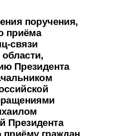
ения поручения,
о приёма
ц-связи
 области,
ию Президента
ачальником
оссийской
обращениями
ихаилом
й Президента
 приёму граждан