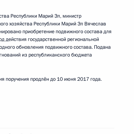
граждан в Москве личный приём граждан
тва Республики Марий Эл, министр
ого хозяйства Республики Марий Эл Вячеслав
анировано приобретение подвижного состава для
од действия государственной региональной
одного обновления подвижного состава. Подана
ы), данное по итогам личного приёма в режиме
гнований из республиканского бюджета
ы Республики Марий Эл, проведённого
кой Федерации начальником Управления
 по внешней политике Игорем Неверовым
ия поручения продлён до 10 июня 2017 года.
й Федерации по приёму граждан в Москве