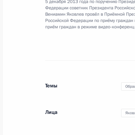
5 декабря 2013 года по поручению Презид
О ходе исполнения поручения, дан
Федерации советник Президента Российск
Вениамин Яковлев провёл в Приёмной Пре
конференц-связи жительницы Респ
Российской Федерации по приёму граждан
Президента Российской Федерации
приём граждан в режиме видео-конференц
Российской Федерации по внешней
Президента Российской Федерации 
2023 года
6 октября 2023 года, 17:16
Темы
15 сентября 2023 года, пятница
Обра
15 сентября 2023 года по поруче
начальник Управления Президента
Лица
Яков
Игорь Неверов провел в Приёмной
граждан в Москве личный приём г
15 сентября 2023 года, 17:28