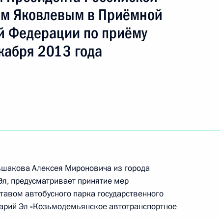
м Яковлевым в Приёмной
й Федерации по приёму
кабря 2013 года
ного по итогам личного приёма в режиме видео-
и Марий Эл, проведённого по поручению
 советником Президента Российской Федерации
зидента Российской Федерации по приёму
года
ьшакова Алексея Мироновича из города
л, предусматривает принятие мер
авом автобусного парка государственного
 Президента Российской Федерации советник
Марий Эл «Козьмодемьянское автотранспортное
 Игорь Левитин провёл в Приёмной Президента