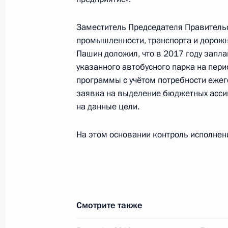
Российской Федерации по приёму 
7 октября 2024 года, 16:24
Заместитель Председателя Правительс
промышленности, транспорта и дорожн
Пашин доложил, что в 2017 году запл
17 октября 2023 года, вторник
указанного автобусного парка на пери
программы с учётом потребности ежег
Исполнено поручение (меры принят
заявка на выделение бюджетных асси
видео-конференц-связи жительниц
на данные цели.
по поручению Президента Российс
Президента Российской Федерации
На этом основании контроль исполнен
в Приёмной Президента Российско
15 сентября 2023 года
17 октября 2023 года, 18:34
Смотрите также
6 октября 2023 года, пятница