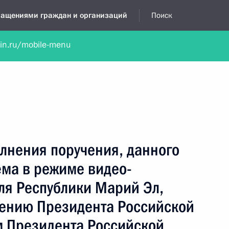
бращениями граждан и организаций
Поиск
lin.ru/mobile-menu
нта
Обратиться в устной форме
Новости
Обзоры обращени
я приёмная
сентябрь, 2025
лнения поручения, данного
ёма в режиме видео-
ля Республики Марий Эл,
чению Президента Российской
 Президента Российской