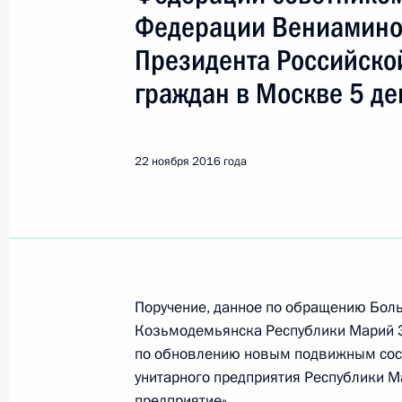
Козьмодемьянск
Федерации Вениамино
Президента Российско
25 сентября 2025 года, четверг
граждан в Москве 5 де
О ходе исполнения поручения, дан
конференц-связи жителя Республик
Президента Российской Федерации
22 ноября 2016 года
Игорем Левитиным в Приёмной Пре
граждан в Москве 7 октября 2024 
25 сентября 2025 года, 15:49
Поручение, данное по обращению Бол
7 октября 2024 года, понедельник
Козьмодемьянска Республики Марий Э
по обновлению новым подвижным сост
7 октября 2024 года по поручению
унитарного предприятия Республики 
Президента Российской Федерации
предприятие».