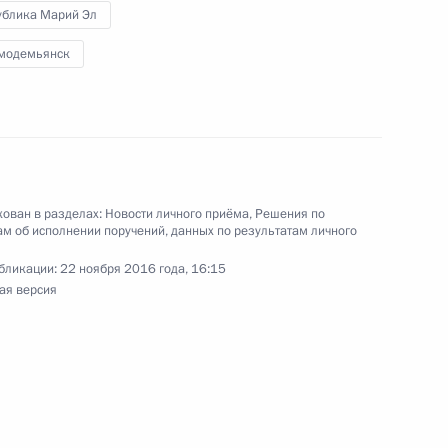
ублика Марий Эл
модемьянск
ного по итогам личного приёма в режиме видео-
и Марий Эл, проведённого по поручению
 советником Президента Российской Федерации
й Президента Российской Федерации по приёму
ован в разделах:
Новости личного приёма
,
Решения по
м об исполнении поручений, данных по результатам личного
года
бликации:
22 ноября 2016 года, 16:15
ая версия
чения, данного Министру транспорта
личного приёма в режиме видео-конференц-