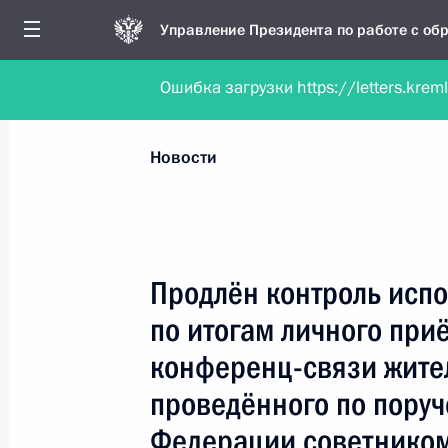
Управление Президента по работе с о
Ошибка загрузки https://letters.krem
Обратиться в форме электронного докуме
Все новости
Личный приём
Мобильна
Новости
Поиск по руководителю, географии и тематике
Продлён контроль испо
по итогам личного при
Все руководители, регионы, города и темы
конференц-связи жите
проведённого по пору
Федерации советником