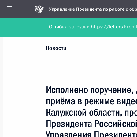
Управление Президента по работе с о
Ошибка загрузки https://letters.krem
Обратиться в форме электронного докуме
Все новости
Личный приём
Мобильна
Новости
Поиск по руководителю, географии и тематике
Исполнено поручение, 
приёма в режиме виде
Все руководители, регионы, города и темы
Калужской области, пр
Президента Российско
Управления Президент