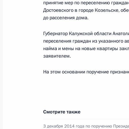
конференц-связи жителя Калужской
принятие мер по переселению граждан
Президента Российской Федерации
Достоевского в городе Козельске, о
Президента Российской Федераци
до расселения дома.
Президента Российской Федерации 
2022 года
Губернатор Калужской области Анато
переселения граждан из указанного а
26 декабря 2022 года, 19:01
найма и мены на новые квартиры закл
заявителем.
4 октября 2022 года, вторник
На этом основании поручение признан
4 октября 2022 года по поручени
Экспертного управления Президен
провёл в Приёмной Президента Ро
в Москве личный приём граждан в
Смотрите также
4 октября 2022 года, 19:39
3 декабря 2014 года по поручению Презид