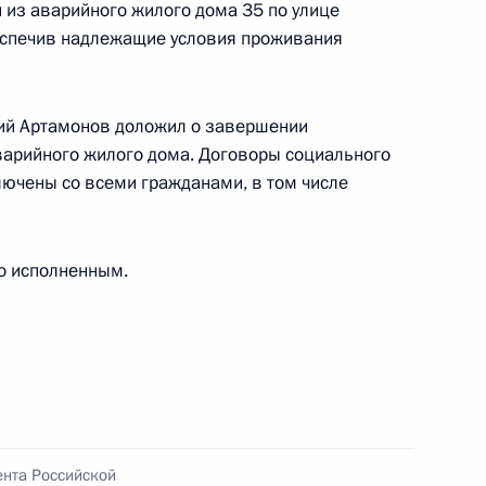
 области, проведённого по поручению
 из аварийного жилого дома 35 по улице
 начальником Экспертного управления
беспечив надлежащие условия проживания
и Владимиром Симоненко в Приёмной
по приёму граждан в Москве 4 октября
лий Артамонов доложил о завершении
варийного жилого дома. Договоры социального
ючены со всеми гражданами, в том числе
о исполненным.
ю Президента Российской Федерации начальник
та Российской Федерации Владимир Симоненко
ссийской Федерации по приёму граждан
 режиме видео-конференц-связи
ента Российской