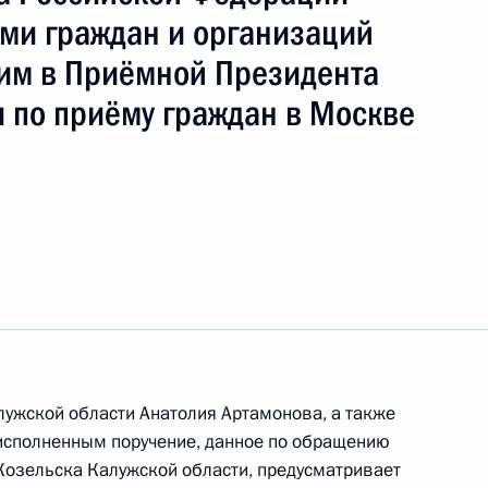
ями граждан и организаций
им в Приёмной Президента
 по приёму граждан в Москве
ы), данное по итогам личного приёма в режиме
ужской области, проведённого по поручению
 начальником Экспертного управления
и Владимиром Симоненко в Приёмной
по приёму граждан в Москве 4 октября
к
лужской области Анатолия Артамонова, а также
исполненным поручение, данное по обращению
ного по итогам личного приёма в режиме видео-
Козельска Калужской области, предусматривает