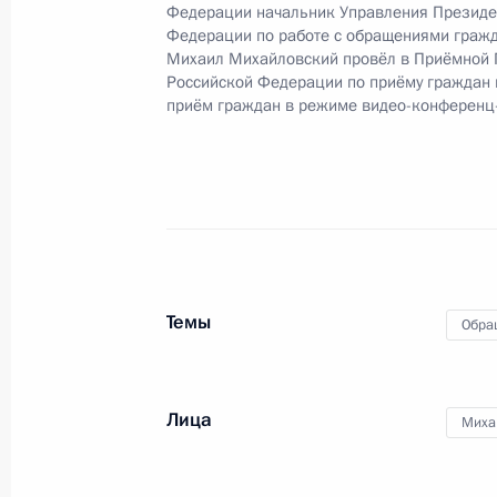
Федерации начальник Управления Президе
Федерации по работе с обращениями гражд
12 июля 2021 года, понедельник
Михаил Михайловский провёл в Приёмной 
Российской Федерации по приёму граждан
Исполнено поручение (меры принят
приём граждан в режиме видео-конференц
видео-конференц-связи жительницы
по поручению Президента Россий
Российской Федерации – начальни
Российской Федерации Дмитрием 
Федерации по приёму граждан в М
12 июля 2021 года, 21:13
Темы
Обра
1 июля 2021 года, четверг
Лица
О ходе исполнения поручения, дан
Миха
конференц-связи жительницы Калуж
Президента Российской Федераци