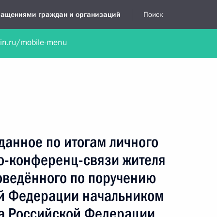
бращениями граждан и организаций
Поиск
lin.ru/mobile-menu
нта
Обратиться в устной форме
Новости
Обзоры обращени
я приёмная
январь, 2023
данное по итогам личного
о-конференц-связи жителя
оведённого по поручению
й Федерации начальником
а Российской Федерации