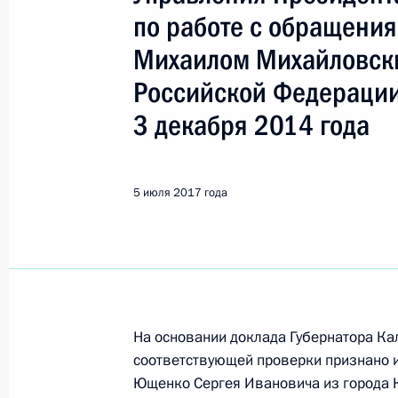
Козельск
по работе с обращени
Михаилом Михайловск
10 января 2023 года, вторник
Российской Федерации
Исполнено поручение (меры принят
3 декабря 2014 года
видео-конференц-связи жителя Кал
Президента Российской Федерации
Президента Российской Федераци
5 июля 2017 года
Президента Российской Федерации 
2022 года
10 января 2023 года, 17:52
26 декабря 2022 года, понедельни
На основании доклада Губернатора Ка
соответствующей проверки признано 
О ходе исполнения поручения, дан
Ющенко Сергея Ивановича из города 