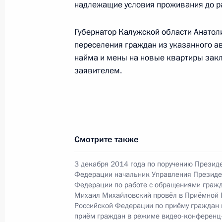
конференц-связи жителя Калужской
надлежащие условия проживания до р
Президента Российской Федерации
Президента Российской Федераци
Губернатор Калужской области Анато
Президента Российской Федерации 
переселения граждан из указанного а
2022 года
найма и мены на новые квартиры закл
заявителем.
26 декабря 2022 года, 19:01
4 октября 2022 года, вторник
4 октября 2022 года по поручени
Смотрите также
Экспертного управления Президен
провёл в Приёмной Президента Ро
3 декабря 2014 года по поручению Презид
Федерации начальник Управления Президе
в Москве личный приём граждан в
Федерации по работе с обращениями гражд
Михаил Михайловский провёл в Приёмной 
4 октября 2022 года, 19:39
Российской Федерации по приёму граждан
приём граждан в режиме видео-конференц