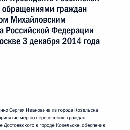
с обращениями граждан
лом Михайловским
а Российской Федерации
ы), данное по итогам личного приёма в режиме
оскве 3 декабря 2014 года
ужской области, проведённого по поручению
 начальником Экспертного управления
и Владимиром Симоненко в Приёмной
по приёму граждан в Москве 4 октября
к
нко Сергея Ивановича из города Козельска
принятие мер по переселению граждан
ного по итогам личного приёма в режиме видео-
е Достоевского в городе Козельске, обеспечив