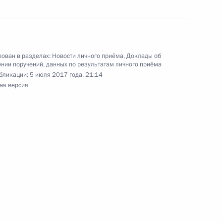
ьного управления Президента Российской
 Приёмной Президента Российской Федерации
ября 2018 года
ован в разделах:
Новости личного приёма
,
Доклады об
нии поручений, данных по результатам личного приёма
бликации:
5 июля 2017 года, 21:14
ая версия
чения, данного по итогам личного приёма
ительницы Калужской области, проведённого
ской Федерации помощником Президента
ком Контрольного управления Президента
Шальковым в Приёмной Президента Российской
оскве 20 ноября 2018 года