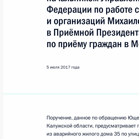
Козельск
Федерации по работе 
и организаций Михаи
10 января 2023 года, вторник
в Приёмной Президент
Исполнено поручение (меры принят
по приёму граждан в М
видео-конференц-связи жителя Кал
Президента Российской Федерации
Президента Российской Федераци
5 июля 2017 года
Президента Российской Федерации 
2022 года
10 января 2023 года, 17:52
26 декабря 2022 года, понедельни
Поручение, данное по обращению Юще
Калужской области, предусматривает 
О ходе исполнения поручения, дан
из аварийного жилого дома 35 по улиц