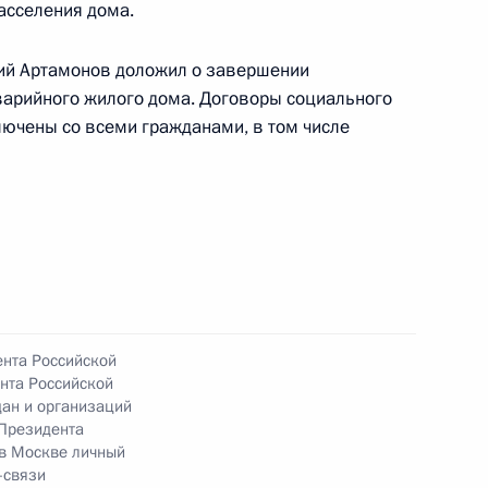
 области, проведённого по поручению
асселения дома.
 начальником Экспертного управления
и Владимиром Симоненко в Приёмной
лий Артамонов доложил о завершении
по приёму граждан в Москве 4 октября
варийного жилого дома. Договоры социального
ючены со всеми гражданами, в том числе
ю Президента Российской Федерации начальник
та Российской Федерации Владимир Симоненко
ссийской Федерации по приёму граждан
ента Российской
нта Российской
 режиме видео-конференц-связи
ан и организаций
Президента
 в Москве личный
-связи