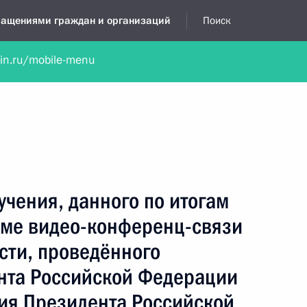
бращениями граждан и организаций
Поиск
lin.ru/mobile-menu
нта
Обратиться в устной форме
Новости
Обзоры обращени
я приёмная
январь, 2023
учения, данного по итогам
име видео-конференц-связи
сти, проведённого
нта Российской Федерации
ия Президента Российской