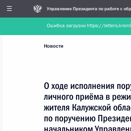
Управление Президента по работе с о
Ошибка загрузки https://letters.krem
Обратиться в форме электронного докуме
Все новости
Личный приём
Мобильна
Новости
Поиск по руководителю, географии и тематике
О ходе исполнения пор
личного приёма в реж
Все руководители, регионы, города и темы
жителя Калужской обла
по поручению Президе
начальником Управлен