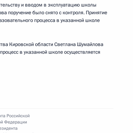
ительству и вводом в эксплуатацию школы
ва поручение было снято с контроля. Принятие
азовательного процесса в указанной школе
ства Кировской области Светлана Шумайлова
 процесс в указанной школе осуществляется
чения, данного по итогам личного приёма
ителя Кировской области, проведённого
кой Федерации начальником Управления
 по работе с обращениями граждан
ским в Приёмной Президента Российской
оскве 19 апреля 2022 года
нта Российской
ой Федерации
езидента
ного по итогам личного приёма в режиме видео-