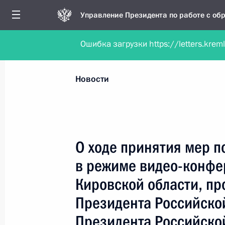
Управление Президента по работе с о
Ошибка загрузки https://letters.krem
Обратиться в форме электронного докуме
Все новости
Личный приём
Мобильна
Новости
Поиск по руководителю, географии и тематике
О ходе принятия мер п
в режиме видео-конфе
Все руководители, регионы, города и темы
Кировской области, пр
Президента Российско
Президента Российско