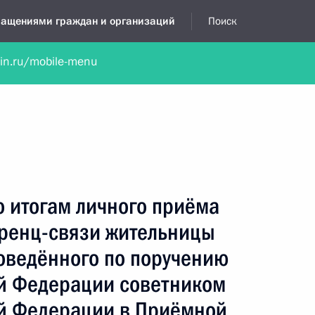
бращениями граждан и организаций
Поиск
lin.ru/mobile-menu
нта
Обратиться в устной форме
Новости
Обзоры обращени
я приёмная
июнь, 2026
о итогам личного приёма
ренц-связи жительницы
оведённого по поручению
й Федерации советником
й Федерации в Приёмной