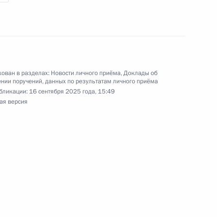
ного по итогам личного приёма в режиме видео-
 области, проведённого по поручению
ован в разделах:
Новости личного приёма
,
Доклады об
 начальником Управления Президента
нии поручений, данных по результатам личного приёма
с обращениями граждан и организаций
бликации:
16 сентября 2025 года, 15:49
ая версия
ой Президента Российской Федерации
реля 2022 года
ы), данное по итогам личного приёма в режиме
ы Кировской области, проведённого