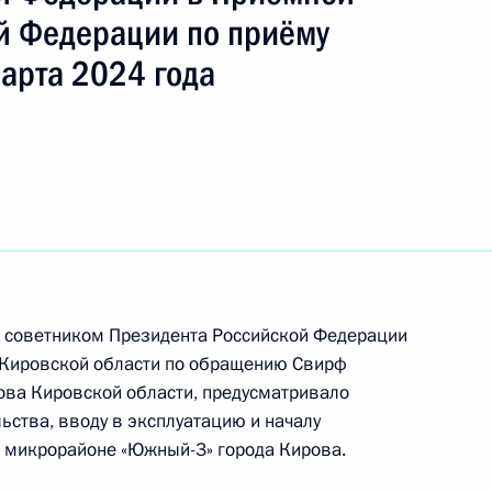
й Федерации по приёму
арта 2024 года
чения, данного по итогам личного приёма
ительницы Кировской области, проведённого
ской Федерации помощником Президента
 Президента Российской Федерации по приёму
 года
а советником Президента Российской Федерации
 Кировской области по обращению Свирф
ного по итогам личного приёма в режиме видео-
ова Кировской области, предусматривало
вской области, проведённого по поручению
ьства, вводу в эксплуатацию и началу
и помощником Президента Российской
 микрорайоне «Южный-3» города Кирова.
 Российской Федерации по приёму граждан