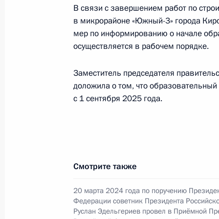
в Москве 28 октября 2021 года
В связи с завершением работ по стро
в микрорайоне «Южный-3» города Киро
4 июня 2026 года, 17:55
мер по информированию о начале обр
осуществляется в рабочем порядке.
21 января, среда
Заместитель председателя правитель
доложила о том, что образовательный
Продлён контроль исполнения пору
с 1 сентября 2025 года.
в режиме видео-конференц-связи ж
по поручению Президента Российс
Президента Российской Федерации
и организаций Михаилом Михайлов
Федерации по приёму граждан в М
Смотрите также
21 января 2026 года, 16:41
20 марта 2024 года по поручению Президе
Федерации советник Президента Российск
Руслан Эдельгериев провел в Приёмной Пр
О ходе исполнения поручения, дан