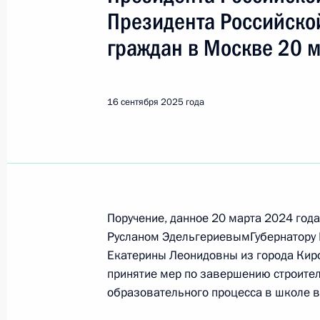
Киров
Президента Российско
граждан в Москве 20 м
4 июня, четверг
Продлён контроль исполнения пору
в режиме видео-конференц-связи ж
16 сентября 2025 года
по поручению Президента Россий
Российской Федерации в Приёмной
граждан в Москве 28 октября 2021
4 июня 2026 года, 17:56
Поручение, данное 20 марта 2024 год
Русланом ЭдельгериевымГубернатору
О ходе исполнения поручения, дан
Екатерины Леонидовны из города Кир
конференц-связи жительницы Киро
принятие мер по завершению строител
Президента Российской Федераци
образовательного процесса в школе в
Федерации в Приёмной Президента