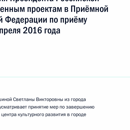
венным проектам в Приёмной
й Федерации по приёму
к
преля 2016 года
тогам личного приёма в режиме видео-
одской области, проведённого по поручению
 начальником Управления Президента
енным проектам в Приёмной Президента
граждан в Москве 15 апреля 2016 года
шиной Светланы Викторовны из города
ного по итогам личного приёма в режиме видео-
дусматривает принятие мер по завершению
одской области, проведённого по поручению
 центра культурного развития в городе
 начальником Управления Президента
енным проектам в Приёмной Президента