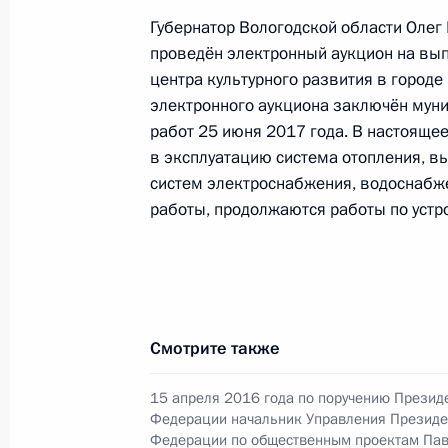
Российской Федерации по приёму 
Губернатор Вологодской области Олег
23 октября 2017 года, 17:06
проведён электронный аукцион на вы
центра культурного развития в городе
электронного аукциона заключён мун
работ 25 июня 2017 года. В настояще
30 июня 2017 года, пятница
в эксплуатацию система отопления, в
О ходе исполнения поручения, дан
систем электроснабжения, водоснабже
конференц-связи жительницы Волог
работы, продолжаются работы по устр
Президента Российской Федерации
Российской Федерации по обществ
Российской Федерации по приёму 
30 июня 2017 года, 20:30
Смотрите также
15 апреля 2016 года по поручению Презид
24 мая 2017 года, среда
Федерации начальник Управления Президе
Федерации по общественным проектам Пав