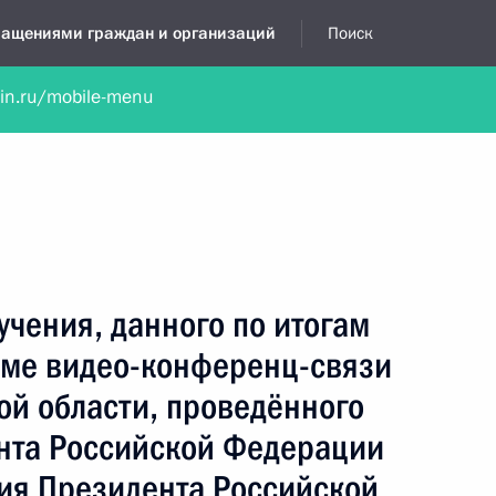
бращениями граждан и организаций
Поиск
lin.ru/mobile-menu
нта
Обратиться в устной форме
Новости
Обзоры обращени
я приёмная
октябрь, 2017
учения, данного по итогам
име видео-конференц-связи
ой области, проведённого
нта Российской Федерации
ия Президента Российской