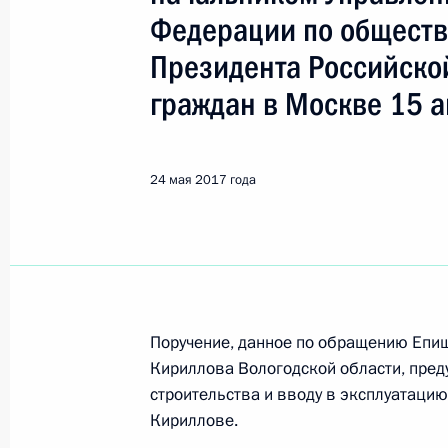
Кириллов
Федерации по общест
Президента Российско
23 октября 2017 года, понедельни
граждан в Москве 15 а
Исполнено поручение, данное по и
конференц-связи жительницы Волог
Президента Российской Федерации
24 мая 2017 года
Российской Федерации по обществ
Российской Федерации по приёму 
23 октября 2017 года, 18:40
Поручение, данное по обращению Епи
О ходе исполнения поручения, дан
Кириллова Вологодской области, пре
конференц-связи жительницы Волог
строительства и вводу в эксплуатацию
Президента Российской Федерации
Кириллове.
Российской Федерации по обществ