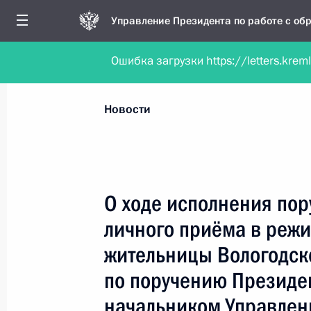
Управление Президента по работе с о
Ошибка загрузки https://letters.krem
Обратиться в форме электронного докуме
Все новости
Личный приём
Мобильна
Новости
Поиск по руководителю, географии и тематике
О ходе исполнения пор
личного приёма в реж
Все руководители, регионы, города и темы
жительницы Вологодск
по поручению Президе
начальником Управлен