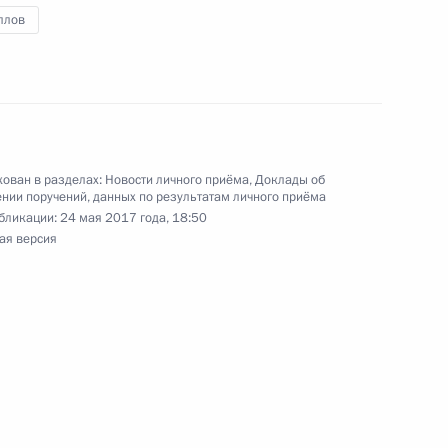
ллов
чения, данного по итогам личного приёма
ительницы Вологодской области, проведённого
кой Федерации начальником Управления
 по общественным проектам Павлом
ован в разделах:
Новости личного приёма
,
Доклады об
нии поручений, данных по результатам личного приёма
та Российской Федерации по приёму граждан
бликации:
24 мая 2017 года, 18:50
ая версия
ного по итогам личного приёма в режиме видео-
одской области, проведённого по поручению