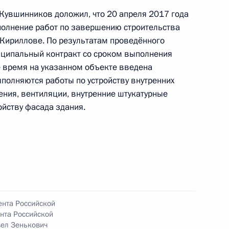
граждан в Москве 15 апреля 2016 года
 Кувшинников доложил, что 20 апреля 2017 года
полнение работ по завершению строительства
 Кириллове. По результатам проведённого
иципальный контракт со сроком выполнения
е время на указанном объекте введена
ыполняются работы по устройству внутренних
ного по итогам личного приёма в режиме видео-
ния, вентиляции, внутренние штукатурные
одской области, проведённого по поручению
ойству фасада здания.
 начальником Управления Президента
енным проектам в Приёмной Президента
граждан в Москве 15 апреля 2016 года
ента Российской
нта Российской
ел Зенькович