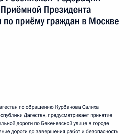
 Приёмной Президента
 по приёму граждан в Москве
ы), данное по итогам личного приёма в режиме
 Республики Дагестан, проведённого
кой Федерации начальником Управления
 по межрегиональным и культурным связям
асловым в Приёмной Президента Российской
оскве 12 января 2024 года
Дагестан по обращению Курбанова Салиха
спублики Дагестан, предусматривает принятие
ного по итогам личного приёма в режиме видео-
ьной дороги по Бекенезской улице в городе
блики Дагестан, проведённого по поручению
яние дороги до завершения работ и безопасность
 начальником Управления Президента