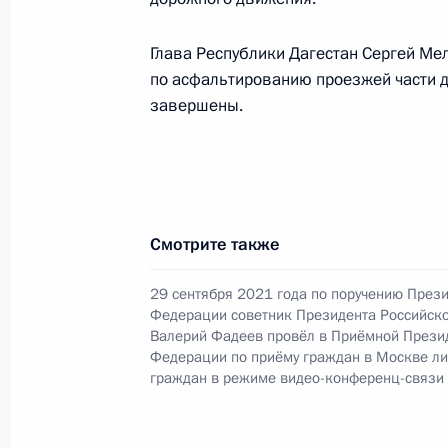
Российской Федерации по межреги
странами Игорем Масловым в При
Глава Республики Дагестан Сергей Мел
по приёму граждан в Москве 12 ян
по асфальтированию проезжей части д
14 ноября 2024 года, 16:01
завершены.
12 января 2024 года, пятница
12 января 2024 года по поручени
Смотрите также
Управления Президента Российско
связям с зарубежными странами И
29 сентября 2021 года по поручению През
Российской Федерации по приёму 
Федерации советник Президента Российск
Валерий Фадеев провёл в Приёмной Прези
в режиме видео-конференц-связи
Федерации по приёму граждан в Москве л
граждан в режиме видео-конференц-связи
12 января 2024 года, 18:13