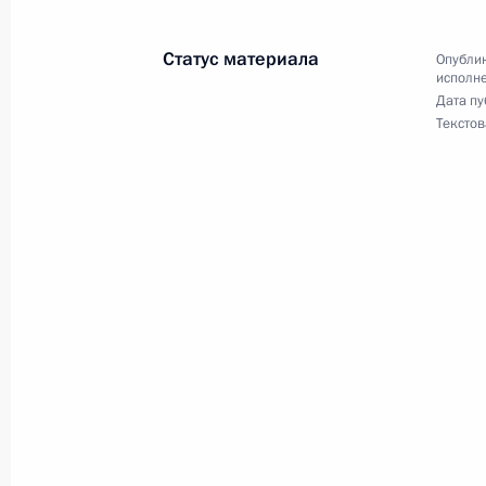
граждан в Москве 29 сентября 202
30 ноября 2021 года, 19:45
Статус материала
Опублик
исполне
Дата пу
Текстов
15 ноября 2021 года, понедельник
Продлён контроль исполнения пору
в режиме видео-конференц-связи ж
по поручению Президента Российс
Российской Федерации Валерием 
Федерации по приёму граждан в Мо
15 ноября 2021 года, 19:03
1 ноября 2021 года, понедельник
О ходе исполнения поручения, дан