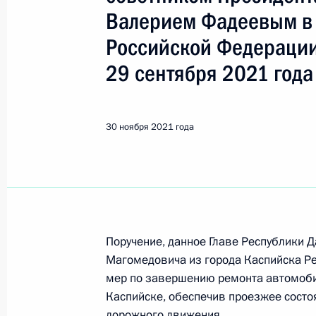
Каспийск
Валерием Фадеевым в
Российской Федерации
14 ноября 2024 года, четверг
29 сентября 2021 года
Исполнено поручение (меры принят
видео-конференц-связи жительницы
по поручению Президента Российс
30 ноября 2021 года
Президента Российской Федерации
с зарубежными странами Игорем М
Федерации по приёму граждан в М
14 ноября 2024 года, 16:26
Поручение, данное Главе Республики 
Магомедовича из города Каспийска Ре
О ходе исполнения поручения, дан
мер по завершению ремонта автомобил
конференц-связи жительницы Респу
Каспийске, обеспечив проезжее состо
Президента Российской Федерации
дорожного движения.