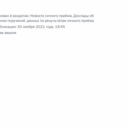
1 года
ован в разделах:
Новости личного приёма
,
Доклады об
нии поручений, данных по результатам личного приёма
бликации:
30 ноября 2021 года, 19:45
ая версия
чения, данного по итогам личного приёма
ителя Республики Дагестан, проведённого
кой Федерации советником Президента
Фадеевым в Приёмной Президента Российской
скве 29 сентября 2021 года
ного по итогам личного приёма в режиме видео–