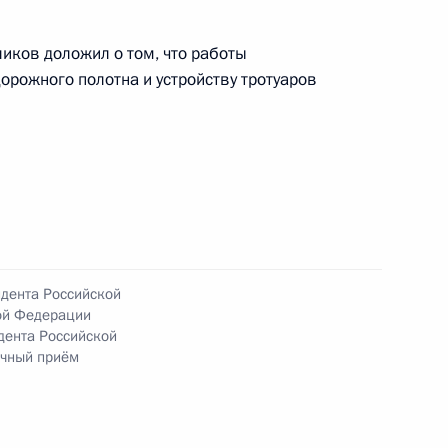
ональным и культурным связям с зарубежными
ёмной Президента Российской Федерации
иков доложил о том, что работы
варя 2024 года
орожного полотна и устройству тротуаров
ю Президента Российской Федерации начальник
й Федерации по межрегиональным и культурным
горь Маслов провел в Приёмной Президента
идента Российской
граждан в Москве личный приём граждан
ой Федерации
дента Российской
ичный приём