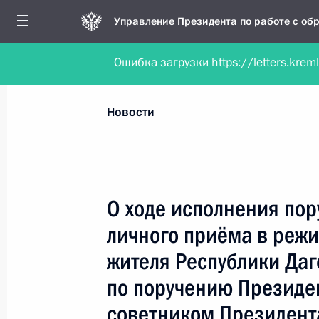
Управление Президента по работе с о
Ошибка загрузки https://letters.krem
Обратиться в форме электронного докуме
Все новости
Личный приём
Мобильна
Новости
Поиск по руководителю, географии и тематике
О ходе исполнения пор
личного приёма в реж
Все руководители, регионы, города и темы
жителя Республики Даг
по поручению Президе
советником Президент