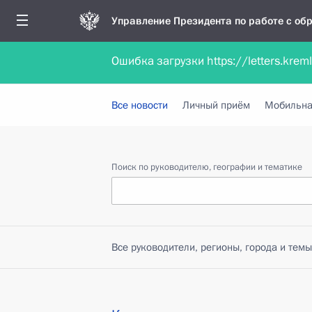
Управление Президента по работе с о
Ошибка загрузки https://letters.krem
Обратиться в форме электронного докуме
Все новости
Личный приём
Мобильна
Поиск по руководителю, географии и тематике
Все руководители, регионы, города и темы