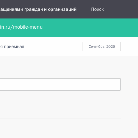
бращениями граждан и организаций
Поиск
lin.ru/mobile-menu
нта
Обратиться в устной форме
Новости
Обзоры обращени
я приёмная
сентябрь, 2025