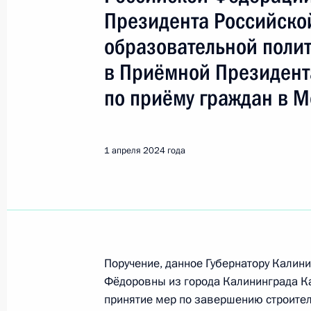
Калининград
Президента Российско
образовательной поли
Показа
в Приёмной Президент
по приёму граждан в М
13 ноября 2024 года, среда
13 ноября 2024 года по поручени
1 апреля 2024 года
Управления Президента Российской
в гуманитарной сфере Владимир Б
Российской Федерации по приёму 
13 ноября 2024 года, 17:51
Поручение, данное Губернатору Калин
Фёдоровны из города Калининграда К
9 октября 2024 года, среда
принятие мер по завершению строител