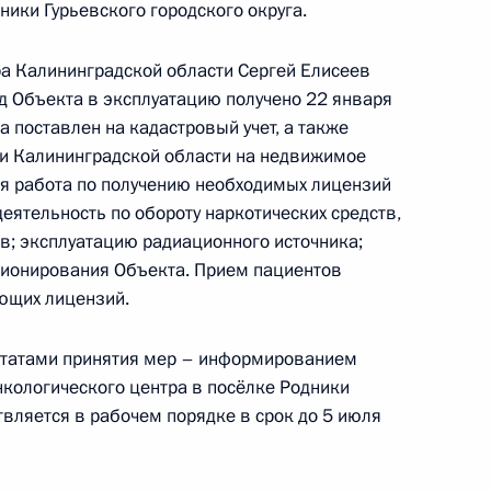
ке за принятием мер по исполнению пункта 1
ники Гурьевского городского округа.
гам работы в Калининградской области
Российской Федерации
а Калининградской области Сергей Елисеев
од Объекта в эксплуатацию получено 22 января
а поставлен на кадастровый учет, а также
ти Калининградской области на недвижимое
я работа по получению необходимых лицензий
 пункта 1 перечня поручений, данных по итогам
еятельность по обороту наркотических средств,
и мобильной приёмной Президента Российской
в; эксплуатацию радиационного источника;
ционирования Объекта. Прием пациентов
ующих лицензий.
льтатами принятия мер – информированием
нкологического центра в посёлке Родники
твляется в рабочем порядке в срок до 5 июля
ке по итогам личного приёма в режиме видео-
нинградской области, проведённого