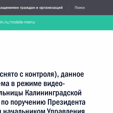
бращениями граждан и организаций
Поиск
lin.ru/mobile-menu
нта
Обратиться в устной форме
Новости
Обзоры обращени
я приёмная
ноябрь, 2024
снято с контроля), данное
ёма в режиме видео-
льницы Калининградской
 по поручению Президента
 начальником Управления