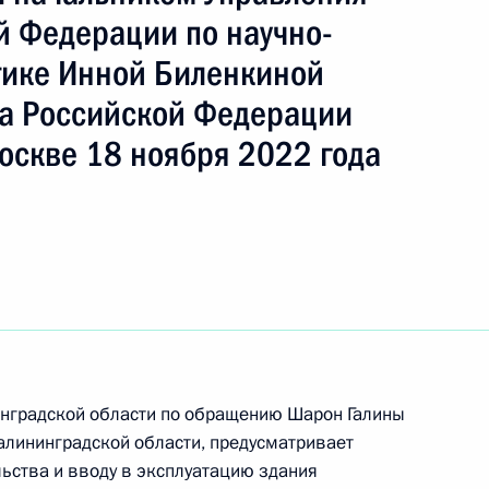
й Федерации по научно-
тике Инной Биленкиной
ть следующие материалы
а Российской Федерации
оскве 18 ноября 2022 года
ю Президента Российской Федерации начальник
 Федерации по государственной политике
очарников провёл в Приёмной Президента
граждан в Москве личный приём граждан
инградской области по обращению Шарон Галины
алининградской области, предусматривает
ьства и вводу в эксплуатацию здания