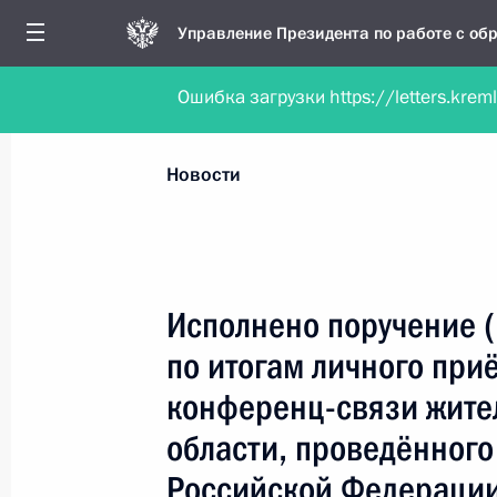
Управление Президента по работе с о
Ошибка загрузки https://letters.krem
Обратиться в форме электронного докуме
Все новости
Личный приём
Мобильна
Новости
Поиск по руководителю, географии и тематике
Исполнено поручение (
по итогам личного при
Все руководители, регионы, города и темы
конференц-связи жите
области, проведённого
Российской Федерации