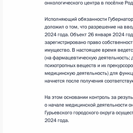
Продлён контроль в рабочем поряд
онкологического центра в посёлке Род
перечня поручений, данных по ито
мобильной приёмной Президента 
Исполняющий обязанности Губернатор
доложил о том, что разрешение на вв
9 октября 2024 года, 15:06
2024 года. Объект 26 января 2024 год
зарегистрировано право собственнос
имущество. В настоящее время ведетс
О ходе принятия мер по исполнению
(на фармацевтическую деятельность; д
работы в Калининградской област
психотропных веществ и их прекурсоро
Федерации
медицинскую деятельность) для функ
начнется после получения соответств
9 октября 2024 года, 15:04
На этом основании контроль за резу
о начале медицинской деятельности о
27 сентября 2024 года, пятница
Гурьевского городского округа осущес
2024 года.
Продлён контроль в рабочем поряд
конференц-связи жительницы Кали