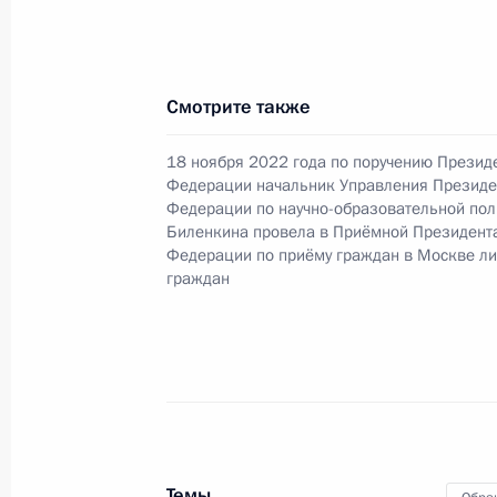
по поручению Президента Российс
Президента Российской Федерации
Осиповым в Приёмной Президента 
в Москве 15 ноября 2019 года
Смотрите также
27 сентября 2024 года, 15:42
18 ноября 2022 года по поручению Презид
Федерации начальник Управления Президе
Федерации по научно-образовательной пол
Биленкина провела в Приёмной Президент
О ходе принятия мер по итогам ли
Федерации по приёму граждан в Москве л
жительницы Калининградской обла
граждан
Российской Федерации начальнико
Федерации по государственным н
Президента Российской Федерации
2019 года
27 сентября 2024 года, 15:22
Темы