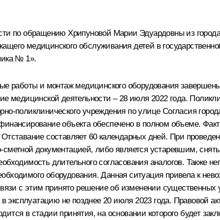
асти по обращению Хрипуновой Марии Эдуардовны из города
жащего медицинского обслуживания детей в государственн
ника № 1».
ные работы и монтаж медицинского оборудования завершены
ие медицинской деятельности – 28 июля 2022 года. Поликли
рно-поликлинического учреждения по улице Согласия город
финансирование объекта обеспечено в полном объеме. Факти
 Отставание составляет 60 календарных дней. При проведен
-сметной документацией, либо является устаревшим, сняты
еобходимость длительного согласования аналогов. Также не
обходимого оборудования. Данная ситуация привела к нево
связи с этим принято решение об изменении существенных у
а в эксплуатацию не позднее 20 июля 2023 года. Правовой а
ится в стадии принятия, на основании которого будет закл