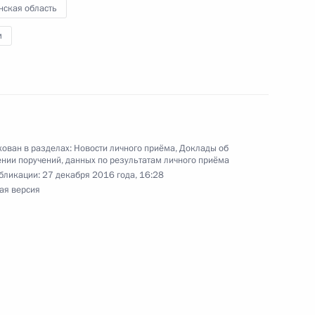
нская область
венным связям и коммуникациям Александром
 Российской Федерации по приёму граждан
м
ован в разделах:
Новости личного приёма
,
Доклады об
нии поручений, данных по результатам личного приёма
езидента Российской Федерации начальник
бликации:
27 декабря 2016 года, 16:28
й Федерации по общественным связям
ая версия
ов провёл в Приёмной Президента Российской
оскве личный приём жителя Республики Карелия