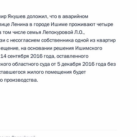
 области, проведённого по поручению
 начальником Управления Президента
ир Якушев доложил, что в аварийном
 политике Игорем Неверовым в Приёмной
лице Ленина в городе Ишиме проживают четыре
 по приёму граждан в Москве 20 января
в том числе семья Лепокуровой Л.О.,
зи с несогласием собственника одной из квартир
мещение, на основании решения Ишимского
 14 сентября 2016 года, оставленного
го областного суда от 5 декабря 2016 года без
оставшегося жилого помещения будет
о производства.
ю Президента Российской Федерации начальник
й Федерации по внешней политике Игорь
дента Российской Федерации по приёму граждан