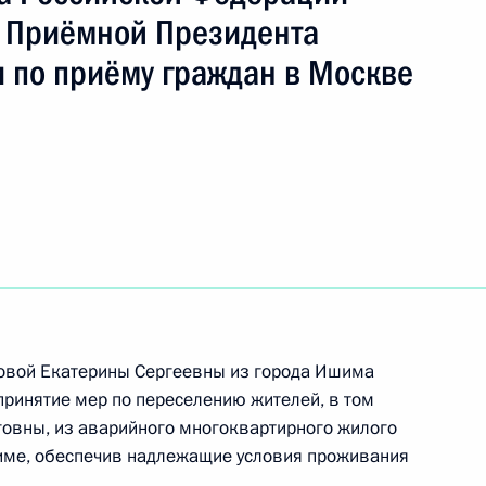
 Приёмной Президента
 по приёму граждан в Москве
ы), данное по итогам личного приёма в режиме
енской области, проведённого по поручению
 начальником Управления Президента
 политике Игорем Неверовым в Приёмной
 по приёму граждан в Москве 20 января
овой Екатерины Сергеевны из города Ишима
принятие мер по переселению жителей, в том
овны, из аварийного многоквартирного жилого
шиме, обеспечив надлежащие условия проживания
ного по итогам личного приёма в режиме видео-