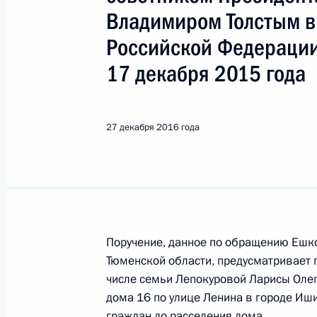
Ишим
Владимиром Толстым в
Российской Федерации
16 ноября 2023 года, четверг
17 декабря 2015 года
Исполнено поручение (меры принят
видео-конференц-связи жителя Тюм
Президента Российской Федерации
27 декабря 2016 года
Российской Федерации по внешней
Президента Российской Федерации
2023 года
16 ноября 2023 года, 19:21
Поручение, данное по обращению Ешк
Тюменской области, предусматривает 
13 ноября 2023 года, понедельник
числе семьи Лепокуровой Ларисы Олег
дома 16 по улице Ленина в городе И
О ходе исполнения поручения, дан
граждан до расселения дома.