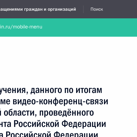
бращениями граждан и организаций
Поиск
lin.ru/mobile-menu
нта
Обратиться в устной форме
Новости
Обзоры обращени
я приёмная
ноябрь, 2023
учения, данного по итогам
име видео-конференц-связи
 области, проведённого
нта Российской Федерации
а Российской Федерации