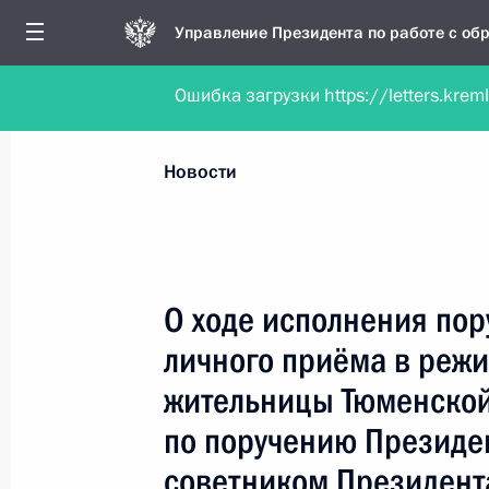
Управление Президента по работе с о
Ошибка загрузки https://letters.krem
Обратиться в форме электронного докуме
Все новости
Личный приём
Мобильна
Новости
Поиск по руководителю, географии и тематике
О ходе исполнения пор
личного приёма в реж
Все руководители, регионы, города и темы
жительницы Тюменской
по поручению Президе
советником Президент