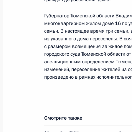
конференц-связи жителя Тюменской
Президента Российской Федерации
Губернатор Тюменской области Владим
Российской Федерации по внешней
многоквартирном жилом доме 16 по у
Президента Российской Федерации
семьи. В настоящее время три семьи, 
2023 года
из указанного дома переселены. В свя
13 ноября 2023 года, 19:07
с размером возмещения за жилое по
городского суда Тюменской области от
апелляционным определением Тюменско
20 января 2023 года, пятница
изменений, переселение жителей из 
произведено в рамках исполнительног
20 января 2023 года по поручени
Управления Президента Российско
Неверов провел в Приёмной Прези
в Москве личный приём граждан
20 января 2023 года, 17:01
Смотрите также