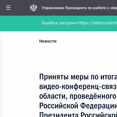
Управление Президента по работе с о
Ошибка загрузки https://letters.krem
Обратиться в форме электронного докуме
Все новости
Личный приём
Мобильна
Новости
Поиск по руководителю, географии и тематике
Приняты меры по итог
видео-конференц-связ
Все руководители, регионы, города и темы
области, проведённого
Российской Федерации
Президента Российско