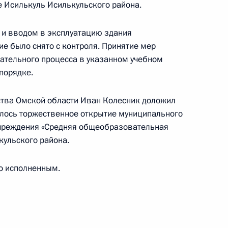
 Исилькуль Исилькульского района.
никационных технологий и инфраструктуры
мной Президента Российской Федерации
 и вводом в эксплуатацию здания
варя 2023 года
 было снято с контроля. Принятие мер
ательного процесса в указанном учебном
порядке.
ства Омской области Иван Колесник доложил
оялось торжественное открытие муниципального
роля), данное по итогам личного приёма
чреждения «Средняя общеобразовательная
жительницы Омской области, проведённого
кульского района.
кой Федерации начальником Управления
и по развитию информационно-
о исполненным.
нфраструктуры связи Татьяной Матвеевой
й Федерации по приёму граждан в Москве