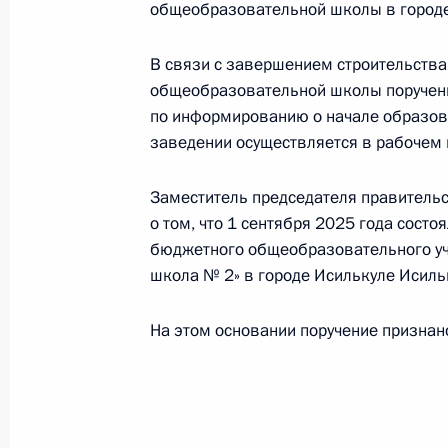
общеобразовательной школы в городе
по развитию информационно-комму
связи Татьяной Матвеевой в Приё
В связи с завершением строительства
по приёму граждан в Москве 27 ян
общеобразовательной школы поручение
3 сентября 2025 года, 17:13
по информированию о начале образов
заведении осуществляется в рабочем 
31 января 2025 года, пятница
Заместитель председателя правитель
о том, что 1 сентября 2025 года сост
Исполнено поручение (снято с конт
бюджетного общеобразовательного у
в режиме видео-конференц-связи 
школа № 2» в городе Исилькуле Исиль
по поручению Президента Российс
Президента Российской Федераци
На этом основании поручение признан
коммуникационных технологий и и
в Приёмной Президента Российско
27 января 2023 года
31 января 2025 года, 15:38