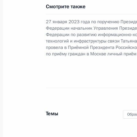
Смотрите также
27 января 2023 года по поручению Презид
28 января 2025 года, вторник
Федерации начальник Управления Президе
Федерации по развитию информационно-к
О ходе исполнения поручения, дан
технологий и инфраструктуры связи Татьян
конференц-связи жительницы Омск
провела в Приёмной Президента Российск
Президента Российской Федерации
по приёму граждан в Москве личный приём
Российской Федерации по развит
технологий и инфраструктуры связ
Российской Федерации по приёму 
28 января 2025 года, 15:23
Темы
Обра
27 марта 2024 года, среда
Продлён контроль исполнения пору