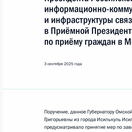
Исилькуль
информационно-комму
и инфраструктуры свя
3 сентября 2025 года, среда
в Приёмной Президент
Приняты меры по итогам личного 
по приёму граждан в М
жительницы Омской области, пров
Федерации начальником Управлен
по развитию информационно-комму
3 сентября 2025 года
связи Татьяной Матвеевой в Приё
по приёму граждан в Москве 27 ян
3 сентября 2025 года, 17:47
О ходе принятия мер по итогам ли
Поручение, данное Губернатору Омск
Григорьевны из города Исилькуль Иси
жительницы Омской области, пров
предусматривало принятие мер по зав
Федерации начальником Управлен