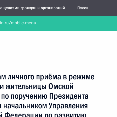
бращениями граждан и организаций
Поиск
lin.ru/mobile-menu
нта
Обратиться в устной форме
Новости
Обзоры обращени
я приёмная
сентябрь, 2025
ам личного приёма в режиме
и жительницы Омской
 по поручению Президента
 начальником Управления
й Федерации по развитию