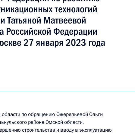
никационных технологий
зи Татьяной Матвеевой
а Российской Федерации
приёма в режиме видео-конференц-связи
оскве 27 января 2023 года
едённого по поручению Президента Российской
ия Президента Российской Федерации
никационных технологий и инфраструктуры
мной Президента Российской Федерации
варя 2023 года
чного приёма в режиме видео-конференц-связи
ой области по обращению Ожерельевой Ольги
лькульского района Омской области,
едённого по поручению Президента Российской
ершению строительства и вводу в эксплуатацию
ия Президента Российской Федерации