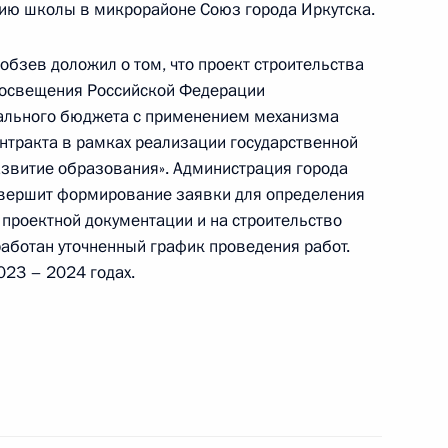
ацию школы в микрорайоне Союз города Иркутска.
ного по итогам личного приёма в режиме видео-
ской области, проведённого по поручению
обзев доложил о том, что проект строительства
 начальником Управления Президента
росвещения Российской Федерации
венным связям и коммуникациям Александром
рального бюджета с применением механизма
 Российской Федерации по приёму граждан
онтракта в рамках реализации государственной
звитие образования». Администрация города
авершит формирование заявки для определения
 проектной документации и на строительство
работан уточненный график проведения работ.
023 – 2024 годах.
й, данных по итогам работы в Иркутской
идента Российской Федерации