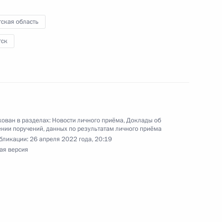
ская область
ного по итогам личного приёма в режиме видео-
ской области, проведённого по поручению
тск
 начальником Управления Президента
венным связям и коммуникациям Александром
 Российской Федерации по приёму граждан
ован в разделах:
Новости личного приёма
,
Доклады об
нии поручений, данных по результатам личного приёма
бликации:
26 апреля 2022 года, 20:19
ая версия
боты мобильной приёмной Президента
 области