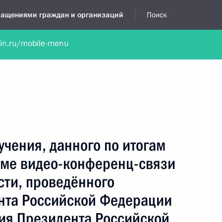
бращениями граждан и организаций
Поиск
lin.ru/mobile-menu
нта
Обратиться в устной форме
Новости
Обзоры обращени
я приёмная
август, 2022
учения, данного по итогам
име видео-конференц-связи
сти, проведённого
нта Российской Федерации
ия Президента Российской