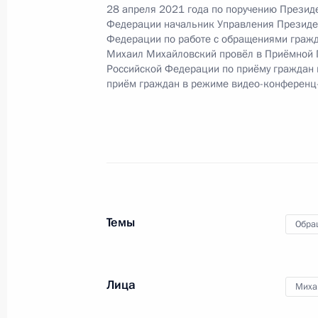
28 апреля 2021 года по поручению Презид
Федерации начальник Управления Президе
О ходе исполнения пункта 4 перечн
Федерации по работе с обращениями гражд
в Иркутской области мобильной п
Михаил Михайловский провёл в Приёмной 
Российской Федерации по приёму граждан
5 августа 2022 года, 16:51
приём граждан в режиме видео-конференц
1 июня 2022 года, среда
Продолжен контроль исполнения по
в режиме видео-конференц-связи ж
по поручению Президента Российс
Темы
Президента Российской Федерации
Обра
Александром Смирновым в Приёмн
по приёму граждан в Москве 29 ок
Лица
Миха
1 июня 2022 года, 20:29