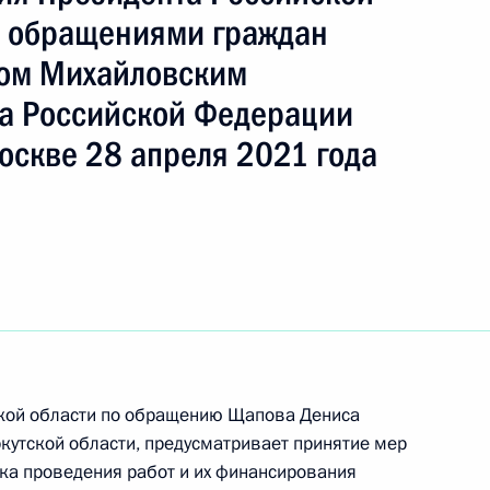
с обращениями граждан
лом Михайловским
ть следующие материалы
а Российской Федерации
оскве 28 апреля 2021 года
ного по итогам личного приёма в режиме видео-
 области, проведённого по поручению
и помощником Президента Российской
 в Приёмной Президента Российской
оскве 17 февраля 2021 года
ской области по обращению Щапова Дениса
кутской области, предусматривает принятие мер
ка проведения работ и их финансирования