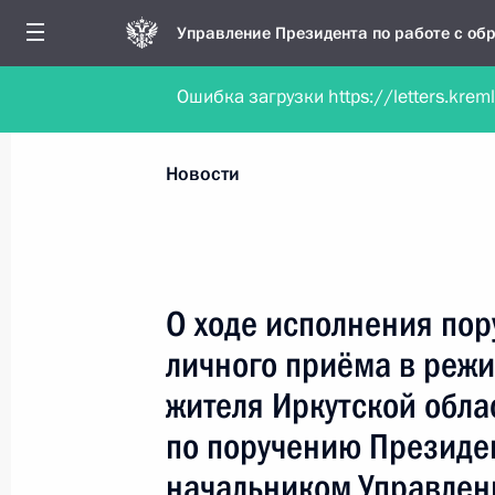
Управление Президента по работе с о
Ошибка загрузки https://letters.krem
Обратиться в форме электронного докуме
Все новости
Личный приём
Мобильна
Новости
Поиск по руководителю, географии и тематике
О ходе исполнения пор
личного приёма в реж
Все руководители, регионы, города и темы
жителя Иркутской обла
по поручению Президе
начальником Управлен