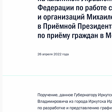
Иркутск
Федерации по работе 
и организаций Михаи
Показа
в Приёмной Президент
по приёму граждан в М
31 августа 2022 года, среда
О ходе исполнения поручения, дан
26 апреля 2022 года
конференц-связи жителя Иркутской
Президента Российской Федераци
Федерации Владимиром Мединским
Федерации по приёму граждан в М
31 августа 2022 года, 20:45
Поручение, данное Губернатору Иркут
Владимировича из города Иркутска Ир
по разработке и представлению графи
9 августа 2022 года, вторник