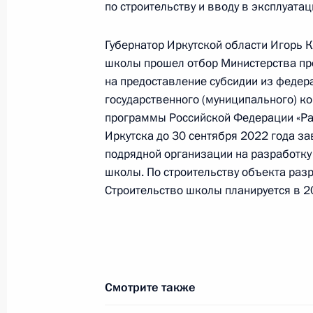
по строительству и вводу в эксплуат
О ходе исполнения поручения, дан
конференц-связи жительницы Иркут
Губернатор Иркутской области Игорь К
Президента Российской Федерации
школы прошел отбор Министерства п
Российской Федерации по общест
на предоставление субсидии из феде
Смирновым в Приёмной Президента
государственного (муниципального) к
в Москве 29 октября 2021года
программы Российской Федерации «Ра
Иркутска до 30 сентября 2022 года з
9 августа 2022 года, 17:39
подрядной организации на разработку
школы. По строительству объекта раз
Строительство школы планируется в 2
5 августа 2022 года, пятница
Исполнен пункт 4 перечня поручени
области мобильной приёмной През
5 августа 2022 года, 16:53
Смотрите также