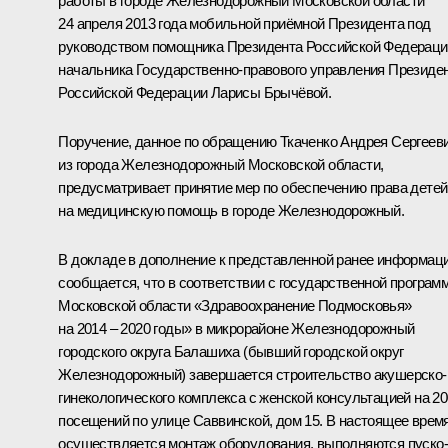
работы в городе Железнодорожный Московской области
24 апреля 2013 года мобильной приёмной Президента под
руководством помощника Президента Российской Федераци
начальника Государственно-правового управления Президе
Российской Федерации Ларисы Брычёвой.
Поручение, данное по обращению Ткаченко Андрея Сергеев
из города Железнодорожный Московской области,
предусматривает принятие мер по обеспечению права детей
на медицинскую помощь в городе Железнодорожный.
В докладе в дополнение к представленной ранее информац
сообщается, что в соответствии с государственной програм
Московской области «Здравоохранение Подмосковья»
на 2014 – 2020 годы» в микрорайоне Железнодорожный
городского округа Балашиха (бывший городской округ
Железнодорожный) завершается строительство акушерско-
гинекологического комплекса с женской консультацией на 20
посещений по улице Саввинской, дом 15. В настоящее врем
осуществляется монтаж оборудования, выполняются пуско-