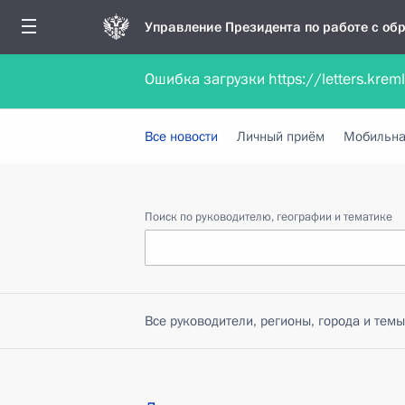
Управление Президента по работе с о
Ошибка загрузки https://letters.krem
Обратиться в форме электронного докуме
Все новости
Личный приём
Мобильна
Поиск по руководителю, географии и тематике
Все руководители, регионы, города и темы