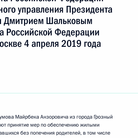
ного управления Президента
и Дмитрием Шальковым
а Российской Федерации
ы), данное по итогам личного приёма в режиме
оскве 4 апреля 2019 года
 Чеченской Республики, проведённого
ской Федерации помощником Президента
 Президента Российской Федерации по приёму
 года
ного по итогам личного приёма в режиме видео-
ской Республики, проведённого по поручению
умова Майрбека Анзоровича из города Грозный
ают принятие мер по обеспечению жилыми
и помощником Президента Российской
авшихся без попечения родителей, в том числе
 Российской Федерации по приёму граждан