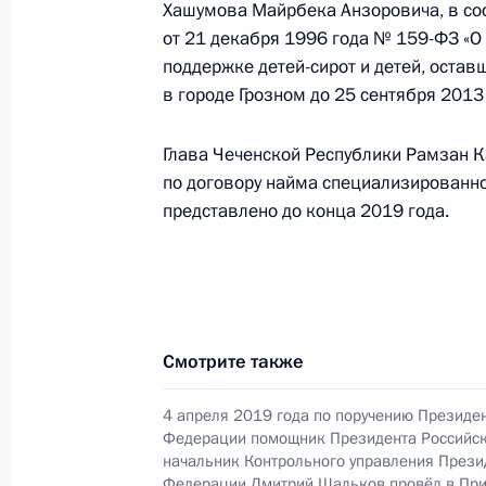
Хашумова Майрбека Анзоровича, в со
в Москве 18 января 2024 года
от 21 декабря 1996 года № 159-ФЗ «О
17 декабря 2024 года, 16:41
поддержке детей-сирот и детей, остав
в городе Грозном до 25 сентября 2013 
6 декабря 2024 года, пятница
Глава Чеченской Республики Рамзан 
по договору найма специализированно
Исполнено поручение (меры принят
представлено до конца 2019 года.
видео-конференц-связи жительницы
по поручению Президента Российс
Президента Российской Федерации
Биленкиной в Приёмной Президент
в Москве 30 ноября 2023 года
Смотрите также
6 декабря 2024 года, 16:11
4 апреля 2019 года по поручению Президе
Федерации помощник Президента Российс
начальник Контрольного управления Прези
29 ноября 2024 года, пятница
Федерации Дмитрий Шальков провёл в Пр