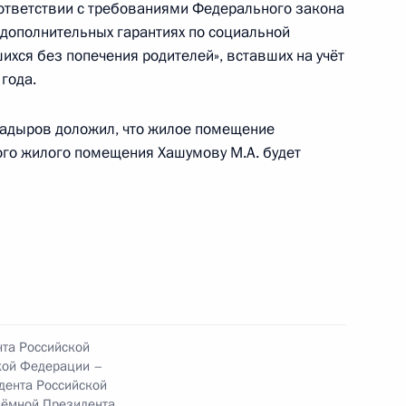
ответствии с требованиями Федерального закона
 дополнительных гарантиях по социальной
шихся без попечения родителей», вставших на учёт
года.
Кадыров доложил, что жилое помещение
го жилого помещения Хашумову М.А. будет
ы), данное по итогам личного приёма в режиме
 Чеченской Республики, проведённого
кой Федерации начальником Управления
 по научно-образовательной политике Инной
а Российской Федерации по приёму граждан
нта Российской
кой Федерации –
дента Российской
иёмной Президента