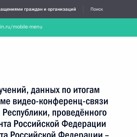
бращениями граждан и организаций
Поиск
lin.ru/mobile-menu
нта
Обратиться в устной форме
Новости
Обзоры обращени
я приёмная
декабрь, 2024
учений, данных по итогам
име видео-конференц-связи
 Республики, проведённого
нта Российской Федерации
а Российской Федерации –