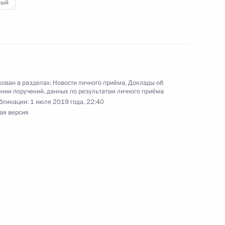
й Федерации по приёму граждан в Москве 19
ный
ован в разделах:
Новости личного приёма
,
Доклады об
нии поручений, данных по результатам личного приёма
ного по итогам личного приёма в режиме видео-
бликации:
1 июля 2019 года, 22:40
ской Республики, проведённого по поручению
ая версия
 начальником Управления пресс-службы
ской Федерации Андреем Цыбулиным
й Федерации по приёму граждан в Москве 19