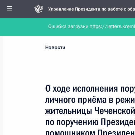
Управление Президента по работе с о
Ошибка загрузки https://letters.krem
Обратиться в форме электронного докуме
Все новости
Личный приём
Мобильна
Новости
Поиск по руководителю, географии и тематике
О ходе исполнения пор
личного приёма в реж
Все руководители, регионы, города и темы
жительницы Чеченской
по поручению Президе
помощником Президент