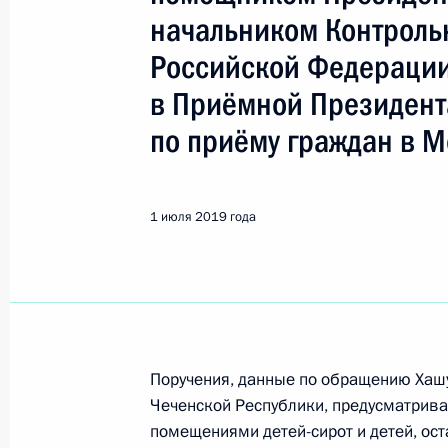
Грозный
начальником Контроль
Российской Федераци
17 декабря 2024 года, вторник
в Приёмной Президент
Исполнено поручение (меры принят
по приёму граждан в М
видео-конференц-связи жительницы
по поручению Президента Россий
Российской Федерации в Приёмной
1 июля 2019 года
граждан в Москве 18 января 2024
17 декабря 2024 года, 16:58
О ходе исполнения поручения, дан
конференц-связи жительницы Чечен
Поручения, данные по обращению Хаш
Чеченской Республики, предусматрив
Президента Российской Федераци
помещениями детей-сирот и детей, ост
Федерации в Приёмной Президента