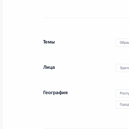
Российской Федерации в Приёмной
граждан в Москве 11 февраля 202
1 августа 2025 года, 16:19
Темы
Обра
О ходе исполнения поручения, дан
конференц-связи жительницы Респ
Президента Российской Федерации
Лица
Эдел
в Приёмной Президента Российско
11 февраля 2021 года
1 августа 2025 года, 15:47
География
Респ
Горо
30 июля 2025 года, среда
О ходе исполнения поручения, дан