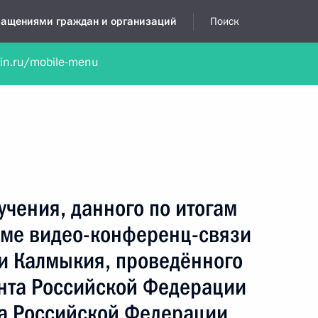
бращениями граждан и организаций
Поиск
lin.ru/mobile-menu
нта
Обратиться в устной форме
Новости
Обзоры обращени
я приёмная
декабрь, 2025
учения, данного по итогам
име видео-конференц-связи
и Калмыкия, проведённого
нта Российской Федерации
а Российской Федерации