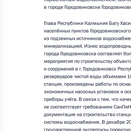
конференц-связи жительницы Респ
в городе Городовиковске Городовиков
Президента Российской Федерации
в Приёмной Президента Российско
Глава Республики Калмыкия Бату Хаси
11 февраля 2021 года
населённых пунктов Городовиковског
1 декабря 2025 года, 17:04
из подземных источников водоснабже
минерализацией. Износ водопроводны
города Городовиковска составляет бо
28 ноября 2025 года, пятница
мероприятия по строительству объект
и сооружений в г. Городовиковск Респ
О ходе исполнения поручения, дан
резервуаров чистой воды объемами 10
конференц-связи жительницы Респ
станция, произведены работы по осн
Президента Российской Федерации
экономичных насосных установок и ос
в Приёмной Президента Российско
приборы учёта. В связи с тем, что кач
11 февраля 2021 года
не соответствует требованиям СанПиН
документация на строительство станц
28 ноября 2025 года, 17:12
системы водоснабжения. В декабре 2
государственной экспертизы проектно