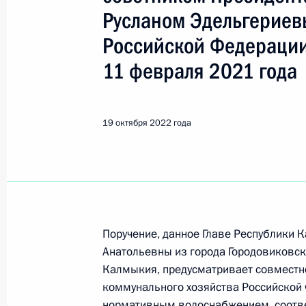
Городовиковск
Русланом Эдельгериев
Российской Федерации
29 декабря 2025 года, понедельни
11 февраля 2021 года
Исполнено поручение (меры принят
видео-конференц-связи жительниц
по поручению Президента Российс
19 октября 2022 года
Президента Российской Федерации
в Приёмной Президента Российско
17 июля 2025 года
29 декабря 2025 года, 15:41
Поручение, данное Главе Республики
Анатольевны из города Городовиковск
1 декабря 2025 года, понедельник
Калмыкия, предусматривает совместн
коммунального хозяйства Российской
О ходе исполнения поручения, дан
нормативным водоснабжением, соотв