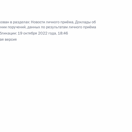
ублики Калмыкия, проведённого по поручению
 советником Президента Российской Федерации
ован в разделах:
Новости личного приёма
,
Доклады об
й Федерации по приёму граждан в Москве
нии поручений, данных по результатам личного приёма
бликации:
19 октября 2022 года, 18:46
ая версия
Президента Российской Федерации начальник
 Федерации по внутренней политике Андрей
та Российской Федерации по приёму граждан
 режиме видео-конференц-связи