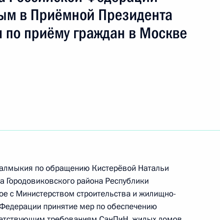
ым в Приёмной Президента
 по приёму граждан в Москве
к
ы), данное по итогам личного приёма в режиме
ы Республики Калмыкия, проведённого
кой Федерации начальником Управления
 по внутренней политике Андреем Яриным
й Федерации по приёму граждан в Москве
 Калмыкия по обращению Кистерёвой Натальи
а Городовиковского района Республики
ое с Министерством строительства и жилищно-
 Федерации принятие мер по обеспечению
ного по итогам личного приёма в режиме видео-
етствующим требованиям СанПиН, жилых домов