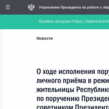
Управление Президента по работе с о
Ошибка загрузки https://letters.krem
Обратиться в форме электронного докуме
Все новости
Личный приём
Мобильна
Новости
Поиск по руководителю, географии и тематике
О ходе исполнения пор
личного приёма в реж
Все руководители, регионы, города и темы
жительницы Республик
по поручению Президе
советником Президент