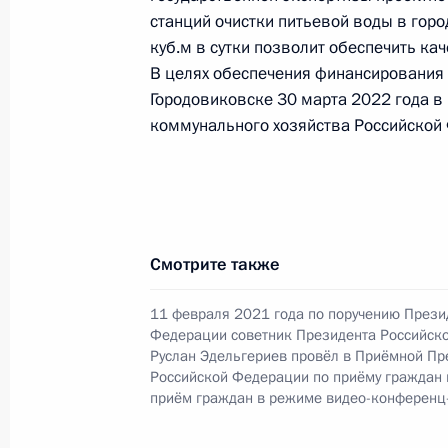
станций очистки питьевой воды в гор
10 октября 2025 года, пятница
куб.м в сутки позволит обеспечить ка
В целях обеспечения финансирования 
О ходе исполнения поручения, дан
Городовиковске 30 марта 2022 года в
конференц-связи жительницы Респ
коммунального хозяйства Российской
Президента Российской Федерации
Российской Федерации по внутрен
Президента Российской Федерации
2025 года
10 октября 2025 года, 15:54
Смотрите также
11 февраля 2021 года по поручению Прези
Федерации советник Президента Российск
1 августа 2025 года, пятница
Руслан Эдельгериев провёл в Приёмной Пр
Российской Федерации по приёму граждан
Продлён контроль исполнения пору
приём граждан в режиме видео-конференц
в режиме видео-конференц-связи 
по поручению Президента Российс