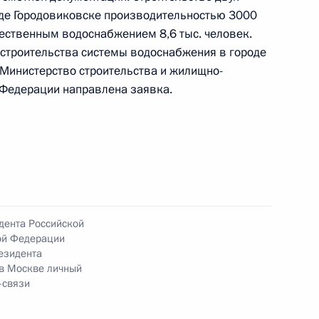
оде Городовиковске производительностью 3000
чественным водоснабжением 8,6 тыс. человек.
строительства системы водоснабжения в городе
ного по итогам личного приёма в режиме видео-
 Министерство строительства и жилищно-
ублики Калмыкия, проведённого по поручению
 Федерации направлена заявка.
 начальником Управления Президента
ней политике Андреем Яриным в Приёмной
 по приёму граждан в Москве 17 июля
дента Российской
ой Федерации
езидента
 в Москве личный
чений, данных по итогам личного приёма
-связи
жительницы Республики Калмыкия, проведённого
кой Федерации советником Президента