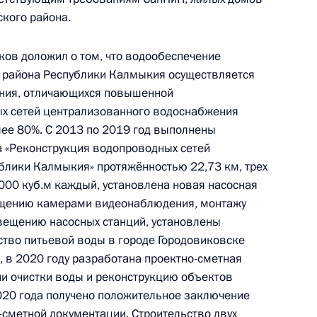
ублики Калмыкия, проведённого по поручению
ского района.
 советником Президента Российской Федерации
й Федерации по приёму граждан в Москве
ков доложил о том, что водообеспечение
о района Республики Калмыкия осуществляется
ния, отличающихся повышенной
х сетей централизованного водоснабжения
лее 80%. С 2013 по 2019 год выполнены
а «Реконструкция водопроводных сетей
ублики Калмыкия» протяжённостью 22,73 км, трех
ного по итогам личного приёма в режиме видео-
00 куб.м каждый, установлена новая насосная
ублики Калмыкия, проведённого по поручению
ащению камерами видеонаблюдения, монтажу
 советником Президента Российской Федерации
вещению насосных станций, установлены
й Федерации по приёму граждан в Москве
ество питьевой воды в городе Городовиковске
, в 2020 году разработана проектно-сметная
ии очистки воды и реконструкцию объектов
020 года получено положительное заключение
-сметной документации. Строительство двух