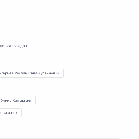
 Президента Российской Федерации по приёму
1 года
щения граждан
ного по итогам личного приёма в режиме видео-
ублики Калмыкия, проведённого по поручению
 советником Президента Российской Федерации
ьгериев Руслан Сайд-Хусайнович
й Федерации по приёму граждан в Москве
ублика Калмыкия
довиковск
ного по итогам личного приёма в режиме видео-