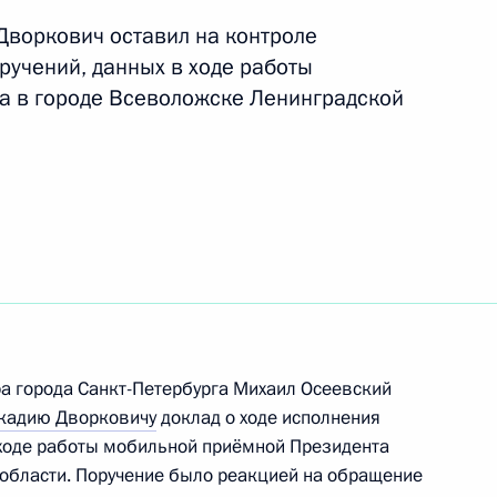
воркович оставил на контроле
ручений, данных в ходе работы
а в городе Всеволожске Ленинградской
ть следующие материалы
та 1 перечня поручений, данных по итогам
дента в городе Всеволожске Ленинградской
а города Санкт-Петербурга Михаил Осеевский
кадию Дворковичу
доклад о ходе исполнения
в ходе работы мобильной приёмной Президента
ов 4 и 7 перечня поручений, данных по итогам
области. Поручение было реакцией на обращение