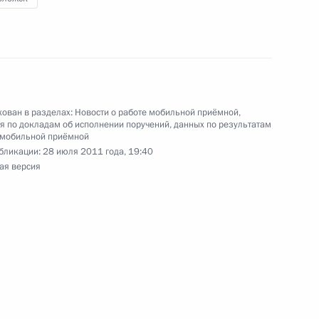
муществу, данного по итогам работы мобильной
воложске Ленинградской области
ован в разделах:
Новости о работе мобильной приёмной
,
 по докладам об исполнении поручений, данных по результатам
 мобильной приёмной
бликации:
28 июля 2011 года, 19:40
ая версия
я поручений, данных по итогам работы
 городе Всеволожске Ленинградской области