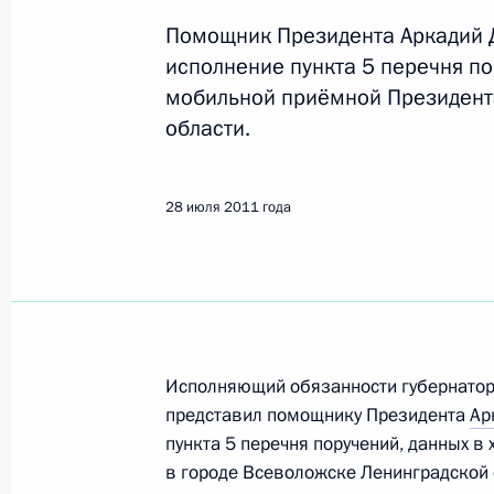
Всеволожск
Помощник Президента Аркадий Д
исполнение пункта 5 перечня по
мобильной приёмной Президент
Показа
области.
27 марта 2012 года, вторник
28 июля 2011 года
Продлён контроль исполнения пунк
работы мобильной приемной Прези
области
27 марта 2012 года, 11:34
Исполняющий обязанности губернатор
представил помощнику Президента
Ар
15 марта 2012 года, четверг
пункта 5 перечня поручений, данных 
Продлен контроль исполнения пункт
в городе Всеволожске Ленинградской 