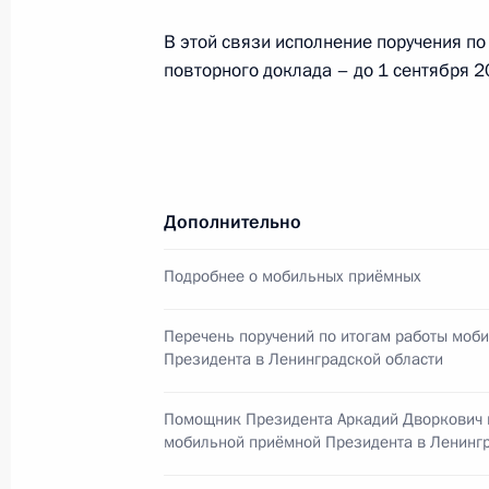
В этой связи исполнение поручения по
повторного доклада – до 1 сентября 2
О ходе исполнения пункта 1 перечн
Всеволожске Ленинградской облас
12 марта 2012 года, 10:40
Дополнительно
5 марта 2012 года, понедельник
Подробнее о мобильных приёмных
О ходе исполнения пункта 4 перечн
мобильной приёмной Президента в
Перечень поручений по итогам работы моб
Президента в Ленинградской области
5 марта 2012 года, 15:35
Помощник Президента Аркадий Дворкович 
мобильной приёмной Президента в Ленингр
22 февраля 2012 года, среда