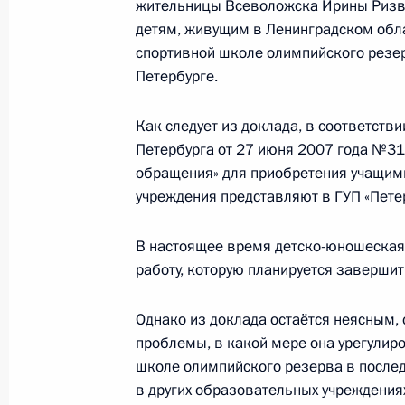
работы мобильной приёмной Прези
жительницы Всеволожска Ирины Ризва
области
детям, живущим в Ленинградском обл
спортивной школе олимпийского резерв
15 марта 2012 года, 11:45
Петербурге.
Как следует из доклада, в соответств
12 марта 2012 года, понедельник
Петербурга от 27 июня 2007 года №31-
обращения» для приобретения учащим
Продолжен контроль исполнения пу
учреждения представляют в ГУП «Пете
работы в городе Всеволожске Лен
Президента
В настоящее время детско-юношеская
12 марта 2012 года, 13:20
работу, которую планируется завершить
Однако из доклада остаётся неясным,
проблемы, в какой мере она урегулир
О ходе исполнения пункта 2 перечн
школе олимпийского резерва в после
мобильной приёмной Президента в
в других образовательных учреждениях
12 марта 2012 года, 10:45