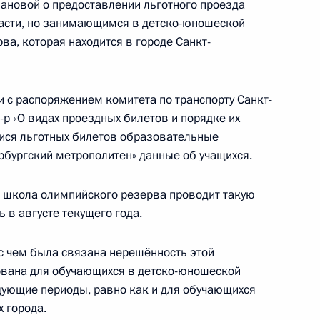
дента в городе Всеволожске Ленинградской
новой о предоставлении льготного проезда
асти, но занимающимся в детско-юношеской
а, которая находится в городе Санкт-
ии с распоряжением комитета по транспорту Санкт-
р «О видах проездных билетов и порядке их
ися льготных билетов образовательные
нкта 2 перечня поручений, данных по итогам
рбургский метрополитен» данные об учащихся.
инградской области мобильной приёмной
 школа олимпийского резерва проводит такую
 в августе текущего года.
 с чем была связана нерешённость этой
ована для обучающихся в детско-юношеской
я поручений, данных по итогам работы
дующие периоды, равно как и для обучающихся
 городе Всеволожске Ленинградской области
 города.