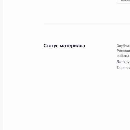
1 февраля 2012 года, среда
О ходе исполнения поручения Роси
приёмной Президента в городе Все
Статус материала
Опублик
1 февраля 2012 года, 13:15
Решения
работы
Дата пу
Текстов
23 января 2012 года, понедельник
О ходе исполнения пункта 4 перечн
мобильной приёмной Президента в
23 января 2012 года, 19:00