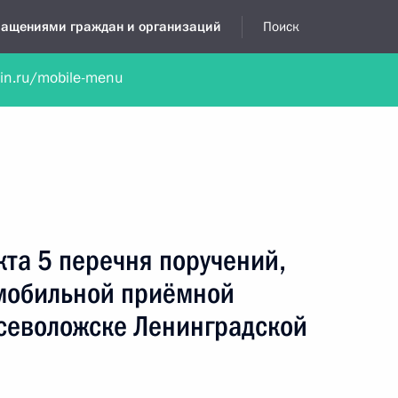
бращениями граждан и организаций
Поиск
lin.ru/mobile-menu
нта
Обратиться в устной форме
Новости
Обзоры обращени
я приёмная
март, 2012
кта 5 перечня поручений,
 мобильной приёмной
Всеволожске Ленинградской