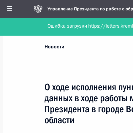
Управление Президента по работе с о
Ошибка загрузки https://letters.krem
Обратиться в форме электронного докуме
Все новости
Личный приём
Мобильна
Новости
Поиск по руководителю, географии и тематике
О ходе исполнения пун
данных в ходе работы
Все руководители, регионы, города и темы
Президента в городе 
области