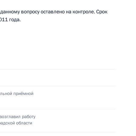
 данному вопросу оставлено на контроле. Срок
011 года.
я поручений, данных по итогам работы в городе
ти мобильной приёмной Президента
я поручений, данных по итогам работы
 городе Всеволожске Ленинградской области
ильной приёмной
возглавил работу
адской области