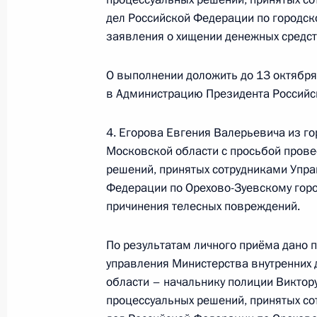
дел Российской Федерации по городск
заявления о хищении денежных средст
14 июля 2022 года, четверг
О выполнении доложить до 13 октября
14 июля 2022 года по поручению 
в Администрацию Президента Российс
Управления Президента Российско
и организаций Михаил Михайловск
4. Егорова Евгения Валерьевича из г
Федерации по приёму граждан в М
Московской области с просьбой прове
решений, принятых сотрудниками Упра
конференц-связи
Федерации по Орехово-Зуевскому горо
14 июля 2022 года, 20:36
причинения телесных повреждений.
По результатам личного приёма дано 
7 октября 2021 года, четверг
управления Министерства внутренних
области – начальнику полиции Виктор
Исполнено поручение (меры принят
процессуальных решений, принятых со
видео-конференц-связи жителя Вла