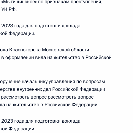
 «Мытищинское» по признакам преступления,
 УК РФ.
 2023 года для подготовки доклада
резидента Российской Федерации начальник
кой Федерации.
й Федерации по внешней политике Игорь
дента Российской Федерации по приёму граждан
рода Красногорска Московской области
 режиме видео-конференц-связи
у в оформлении вида на жительство в Российской
поручение начальнику управления по вопросам
ерства внутренних дел Российской Федерации
 рассмотреть вопрос рассмотреть вопрос
 Президента Российской Федерации
да на жительство в Российской Федерации.
онального следственного управления
итета Российской Федерации Сергей Вазюлин
 2023 года для подготовки доклада
ссийской Федерации по приёму граждан
кой Федерации.