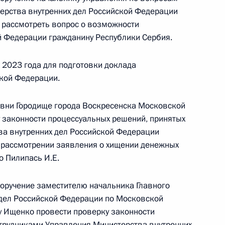
ерства внутренних дел Российской Федерации
нию Президента Российской Федерации
 рассмотреть вопрос о возможности
нистерства внутренних дел Российской
й Федерации гражданину Республики Сербия.
 Виктор Пауков провел в Приёмной Президента
граждан в Москве личный приём граждан
 2023 года для подготовки доклада
кой Федерации.
евни Городище города Воскресенска Московской
у законности процессуальных решений, принятых
ва внутренних дел Российской Федерации
ного по итогам личного приёма в режиме видео-
и рассмотрении заявления о хищении денежных
имирской области, проведённого по поручению
 Пилипась И.Е.
 начальником Управления Президента
с обращениями граждан и организаций
поручение заместителю начальника Главного
ой Президента Российской Федерации
 дел Российской Федерации по Московской
ля 2022 года
у Ищенко провести проверку законности
трудниками Управления Министерства внутренних