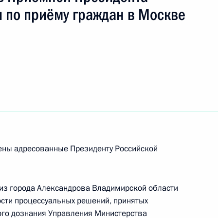
 по приёму граждан в Москве
Президента Российской Федерации начальник
й Федерации по общественным связям
ов провёл в Приёмной Президента Российской
оскве личный приём граждан в режиме видео-
рены адресованные Президенту Российской
из города Александрова Владимирской области
резидента Российской Федерации Московский
ости процессуальных решений, принятых
окурор Константин Букреев провел в Приёмной
ого дознания Управления Министерства