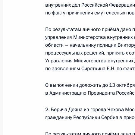
Президента Российской Федерации
внутренних дел Российской Федерации
граждан
по факту причинения ему телесных по
17 мая 2024 года, 15:51
По результатам личного приёма дано 
управления Министерства внутренних
области – начальнику полиции Виктор
12 октября 2023 года, четверг
процессуальных решений, принятых со
Исполнены поручения, данные по р
Управления Министерства внутренних
по поручению Президента Российс
по заявлениям Сироткина Е.Н. по фак
управления Министерства внутренн
области Виктором Пауковым в При
О выполнении доложить до 13 октября
по приёму граждан в Москве 13 се
в Администрацию Президента Российс
12 октября 2023 года, 18:25
2. Берича Деяна из города Чехова Мос
гражданину Республики Сербия в прио
13 сентября 2023 года, среда
По результатам личного приёма дано 