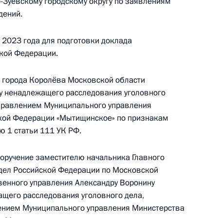
-Зуевскому городскому округу по заявлениям
кой Федерации начальником Управления
дений.
 по внешней политике Игорем Неверовым
й Федерации по приёму граждан в Москве
 2023 года для подготовки доклада
кой Федерации.
 города Королёва Московской области
ту ненадлежащего расследования уголовного
правлением Муниципального управления
ской Федерации «Мытищинское» по признакам
ного по итогам личного приёма в режиме видео-
ю 1 статьи 111 УК РФ.
кой области, проведённого по поручению
 начальником Управления Президента
поручение заместителю начальника Главного
 политике Игорем Неверовым в Приёмной
 дел Российской Федерации по Московской
 по приёму граждан в Москве 6 июля 2021 года
твенного управления Александру Воронину
ащего расследования уголовного дела,
ением Муниципального управления Министерства