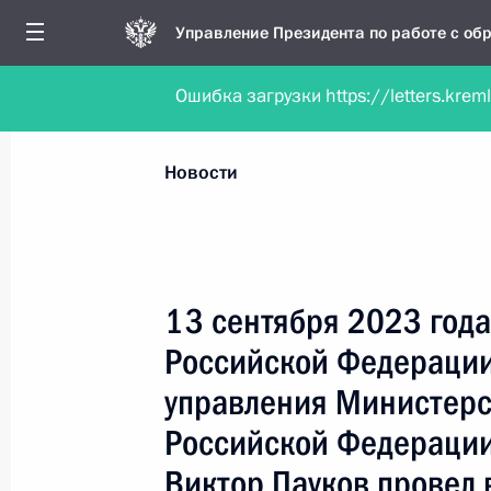
Управление Президента по работе с о
Ошибка загрузки https://letters.krem
Обратиться в форме электронного докуме
Все новости
Личный приём
Мобильна
Новости
Поиск по руководителю, географии и тематике
13 сентября 2023 год
Российской Федерации
Все руководители, регионы, города и темы
управления Министерс
Российской Федерации
Виктор Пауков провел