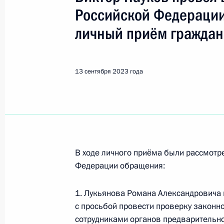
Александров
Российской Федерации
личный приём граждан
30 июля, четверг
30 июля 2026 года по поручению 
Управления Президента Российско
13 сентября 2023 года
и коммуникациям Александр Смирн
Федерации по приёму граждан в М
конференц-связи
30 июля 2026 года, 17:47
В ходе личного приёма были рассмот
Федерации обращения:
17 мая 2024 года, пятница
1. Лукьянова Романа Александровича 
17 мая 2024 года по поручению П
с просьбой провести проверку законн
межрегиональный транспортный пр
сотрудниками органов предварительн