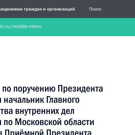
бращениями граждан и организаций
Поиск
lin.ru/mobile-menu
нта
Обратиться в устной форме
Новости
Обзоры обращени
я приёмная
июль, 2026
а по поручению Президента
 начальник Главного
тва внутренних дел
 по Московской области
 в Приёмной Президента