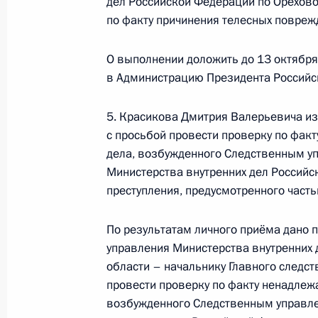
дел Российской Федерации по Орехово
по поручению Президента Российс
по факту причинения телесных повреж
Президента Российской Федерации
в Приёмной Президента Российско
О выполнении доложить до 13 октября
6 июля 2021 года
в Администрацию Президента Российс
7 октября 2021 года, 21:08
5. Красикова Дмитрия Валерьевича из
с просьбой провести проверку по фак
дела, возбужденного Следственным у
5 октября 2021 года, вторник
Министерства внутренних дел Россий
О ходе исполнения поручения, дан
преступления, предусмотренного часть
конференц-связи жителя Владимирс
Президента Российской Федерации
По результатам личного приёма дано 
Российской Федерации по внешней
управления Министерства внутренних
Президента Российской Федерации
области – начальнику Главного следс
провести проверку по факту ненадлеж
5 октября 2021 года, 19:01
возбужденного Следственным управл