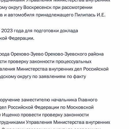
ому округу Воскресенск при рассмотрении
в и автомобиля принадлежащего Пилипась И.Е.
 2023 года для подготовки доклада
Президента Российской Федерации начальник
кой Федерации.
й Федерации по работе с обращениями граждан
ий провёл в Приёмной Президента Российской
орода Орехово-Зуево Орехово-Зуевского района
оскве личный приём граждан в режиме видео-
сти проверку законности процессуальных
вления Министерства внутренних дел Российской
дскому округу по заявлениям по факту
поручение заместителю начальника Главного
 дел Российской Федерации по Московской
у Ищенко провести проверку законности
ы), данное по итогам личного приёма в режиме
трудниками Управления Министерства внутренних
димирской области, проведённого