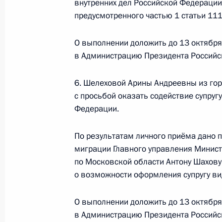
внутренних дел Российской Федерации
предусмотренного частью 1 статьи 111
6 июля 2021 года, вторник
О выполнении доложить до 13 октября
6 июля 2021 года по поручению П
в Администрацию Президента Российс
Управления Президента Российско
Неверов провёл в Приёмной Прези
6. Шелеховой Арины Андреевны из го
в Москве личный приём граждан в
с просьбой оказать содействие супруг
6 июля 2021 года, 21:41
Федерации.
По результатам личного приёма дано 
миграции Главного управления Минист
22 марта 2019 года, пятница
по Московской области Антону Шахову
22 марта 2019 года по поручению
о возможности оформления супругу ви
руководитель Московского межреги
на транспорте Следственного ком
О выполнении доложить до 13 октября
провел в Приёмной Президента Ро
в Администрацию Президента Российс