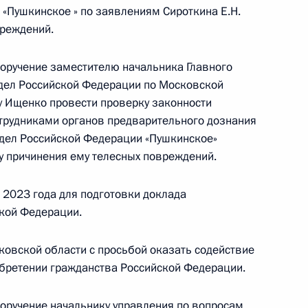
 по приёму граждан в Москве личный приём
 «Пушкинское » по заявлениям Сироткина Е.Н.
вреждений.
поручение заместителю начальника Главного
 дел Российской Федерации по Московской
у Ищенко провести проверку законности
трудниками органов предварительного дознания
езультатам личного приёма, проведённого
 дел Российской Федерации «Пушкинское»
кой Федерации начальником Главного
ту причинения ему телесных повреждений.
их дел Российской Федерации по Московской
ёмной Президента Российской Федерации
 2023 года для подготовки доклада
нтября 2023 года
кой Федерации.
ковской области с просьбой оказать содействие
бретении гражданства Российской Федерации.
поручение начальнику управления по вопросам