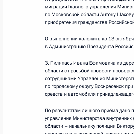
миграции Главного управления Минист
13 сентября 2023 года по поруче
по Московской области Антону Шахову
начальник Главного управления Ми
приобретения гражданства Российско
Федерации по Московской области
Российской Федерации по приёму 
О выполнении доложить до 13 октября
13 сентября 2023 года, 18:31
в Администрацию Президента Российс
3. Пилипась Ивана Ефимовича из дер
2 сентября 2022 года, пятница
области с просьбой провести проверк
сотрудниками Управления Министерст
О ходе исполнения поручения, дан
по городскому округу Воскресенск пр
конференц-связи жительницы Влад
средств и автомобиля принадлежащего
Президента Российской Федерации
Российской Федерации по работе 
По результатам личного приёма дано 
Михаилом Михайловским в Приёмн
управления Министерства внутренних
по приёму граждан в Москве 14 ию
области – начальнику полиции Виктор
процессуальных решений, принятых со
2 сентября 2022 года, 21:28