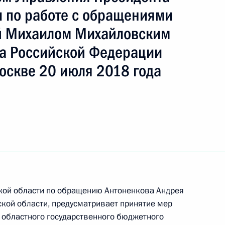
 по работе с обращениями
й Михаилом Михайловским
а Российской Федерации
ы), данное по итогам личного приёма в режиме
оскве 20 июля 2018 года
утской области, проведённого по поручению
 заместителем Руководителя Администрации
и Владимиром Островенко в Приёмной
 по приёму граждан в Москве 23 мая 2024 года
к
ской области по обращению Антоненкова Андрея
ного по итогам личного приёма в режиме видео-
ской области, предусматривает принятие мер
 области, проведённого по поручению
 областного государственного бюджетного