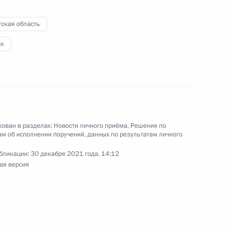
ским в Приёмной Президента Российской
оскве 20 июля 2018 года
ская область
ск
ного по итогам личного приёма в режиме видео-
 области, проведённого по поручению
 начальником Управления Президента
с обращениями граждан и организаций
ован в разделах:
Новости личного приёма
,
Решения по
ой Президента Российской Федерации
м об исполнении поручений, данных по результатам личного
ля 2018 года
бликации:
30 декабря 2021 года, 14:12
ая версия