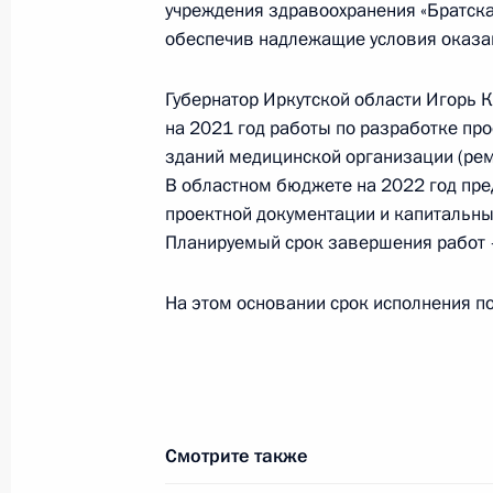
Президента Российской Федерации
учреждения здравоохранения «Братска
Президента Российской Федераци
обеспечив надлежащие условия оказа
Президента Российской Федерации
Губернатор Иркутской области Игорь 
28 октября 2024 года, 16:56
на 2021 год работы по разработке пр
зданий медицинской организации (ре
В областном бюджете на 2022 год пре
22 декабря 2023 года, пятница
проектной документации и капитальны
Планируемый срок завершения работ 
Исполнено поручение (меры принят
видео-конференц-связи жителя Ирк
На этом основании срок исполнения по
Президента Российской Федерации
Российской Федерации по работе 
Михаилом Михайловским в Приёмн
по приёму граждан в Москве 20 ию
22 декабря 2023 года, 18:24
Смотрите также