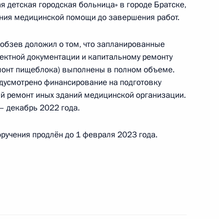
 заместителем Руководителя Администрации
я детская городская больница» в городе Братске,
и Владимиром Островенко в Приёмной
ния медицинской помощи до завершения работ.
 по приёму граждан в Москве 23 мая 2024 года
Кобзев доложил о том, что запланированные
оектной документации и капитальному ремонту
монт пищеблока) выполнены в полном объеме.
дусмотрено финансирование на подготовку
й ремонт иных зданий медицинской организации.
– декабрь 2022 года.
ы), данное по итогам личного приёма в режиме
утской области, проведённого по поручению
ручения продлён до 1 февраля 2023 года.
 начальником Управления Президента
с обращениями граждан и организаций
ой Президента Российской Федерации
ля 2018 года