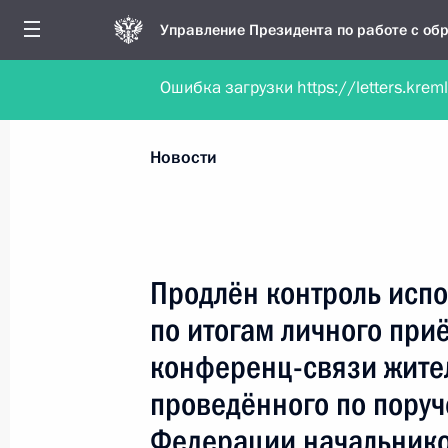
Управление Президента по работе с о
Ошибка загрузки https://letters.krem
Обратиться в форме электронного докуме
Все новости
Личный приём
Мобильна
Новости
Поиск по руководителю, географии и тематике
Продлён контроль испо
по итогам личного при
Все руководители, регионы, города и темы
конференц-связи жител
проведённого по пору
Федерации начальнико