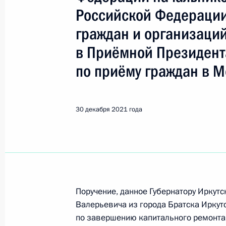
Братск
Российской Федерации
граждан и организаци
31 октября 2024 года, четверг
в Приёмной Президент
Исполнено поручение (меры принят
по приёму граждан в М
видео-конференц-связи жителя Ирк
Президента Российской Федерации
Президента Российской Федераци
30 декабря 2021 года
Президента Российской Федерации
31 октября 2024 года, 17:38
28 октября 2024 года, понедельни
Поручение, данное Губернатору Иркут
О ходе исполнения поручения, дан
Валерьевича из города Братска Иркут
конференц-связи жителя Иркутской
по завершению капитального ремонта