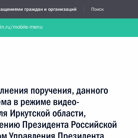
бращениями граждан и организаций
Поиск
lin.ru/mobile-menu
нта
Обратиться в устной форме
Новости
Обзоры обращени
я приёмная
октябрь, 2024
лнения поручения, данного
ёма в режиме видео-
я Иркутской области,
чению Президента Российской
м Управления Президента