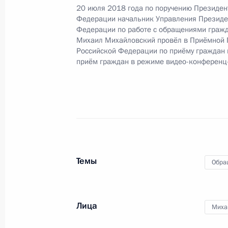
20 июля 2018 года по поручению Президен
О ходе исполнения поручения, дан
Федерации начальник Управления Президе
Федерации по работе с обращениями гражд
конференц-связи жителя Иркутской
Михаил Михайловский провёл в Приёмной 
Президента Российской Федерации
Российской Федерации по приёму граждан
Российской Федерации по работе 
приём граждан в режиме видео-конференц
Михаилом Михайловским в Приёмн
по приёму граждан в Москве 20 ию
22 декабря 2023 года, 17:36
16 января 2023 года, понедельник
Темы
Обра
Продлён контроль исполнения пору
в режиме видео-конференц-связи ж
по поручению Президента Российс
Лица
Миха
Президента Российской Федерации