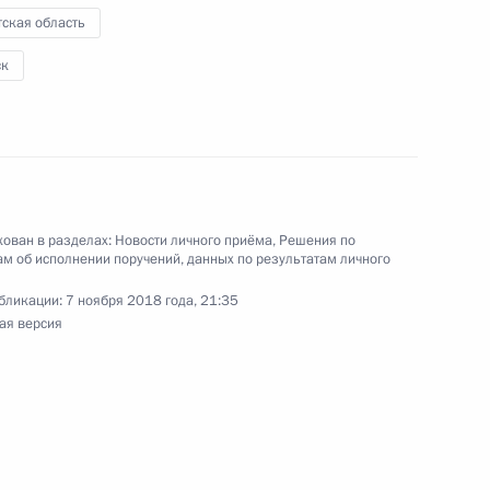
ским в Приёмной Президента Российской
ская область
оскве 20 июля 2018 года
ск
ного по итогам личного приёма в режиме видео-
 области, проведённого по поручению
 начальником Управления Президента
ован в разделах:
Новости личного приёма
,
Решения по
с обращениями граждан и организаций
м об исполнении поручений, данных по результатам личного
ой Президента Российской Федерации
бликации:
7 ноября 2018 года, 21:35
ля 2018 года
ая версия