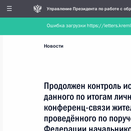
Управление Президента по работе с о
Ошибка загрузки https://letters.krem
Обратиться в форме электронного докуме
Все новости
Личный приём
Мобильна
Новости
Поиск по руководителю, географии и тематике
Продолжен контроль и
данного по итогам лич
Все руководители, регионы, города и темы
конференц-связи жител
проведённого по пору
Федерации начальнико