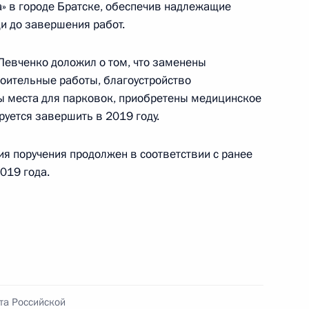
 заместителем Руководителя Администрации
а» в городе Братске, обеспечив надлежащие
и Владимиром Островенко в Приёмной
и до завершения работ.
 по приёму граждан в Москве 23 мая 2024 года
 Левченко доложил о том, что заменены
оительные работы, благоустройство
ы места для парковок, приобретены медицинское
уется завершить в 2019 году.
ия поручения продолжен в соответствии с ранее
ы), данное по итогам личного приёма в режиме
019 года.
утской области, проведённого по поручению
 начальником Управления Президента
с обращениями граждан и организаций
ой Президента Российской Федерации
ля 2018 года
та Российской