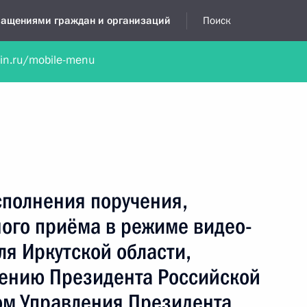
бращениями граждан и организаций
Поиск
lin.ru/mobile-menu
нта
Обратиться в устной форме
Новости
Обзоры обращени
я приёмная
октябрь, 2024
сполнения поручения,
ного приёма в режиме видео-
я Иркутской области,
чению Президента Российской
м Управления Президента