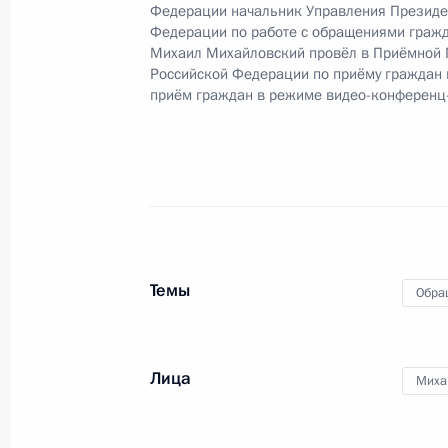
Федерации начальник Управления Президе
Федерации по работе с обращениями гражд
О ходе исполнения поручения, дан
Михаил Михайловский провёл в Приёмной 
конференц-связи жителя Иркутской
Российской Федерации по приёму граждан
Президента Российской Федерации
приём граждан в режиме видео-конференц
Российской Федерации по работе 
Михаилом Михайловским в Приёмн
по приёму граждан в Москве 20 ию
22 декабря 2023 года, 17:36
Темы
Обра
16 января 2023 года, понедельник
Продлён контроль исполнения пору
в режиме видео-конференц-связи ж
Лица
Миха
по поручению Президента Российс
Президента Российской Федерации