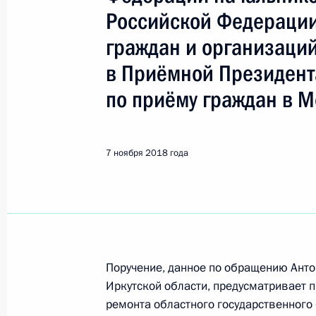
Братск
Российской Федерации
граждан и организаци
31 октября 2024 года, четверг
в Приёмной Президент
Исполнено поручение (меры принят
по приёму граждан в М
видео-конференц-связи жителя Ирк
Президента Российской Федерации
Президента Российской Федераци
7 ноября 2018 года
Президента Российской Федерации
31 октября 2024 года, 17:38
28 октября 2024 года, понедельни
Поручение, данное по обращению Анто
О ходе исполнения поручения, дан
Иркутской области, предусматривает 
конференц-связи жителя Иркутской
ремонта областного государственног