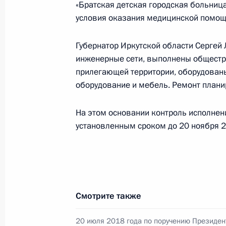
Президента Российской Федерации
«Братская детская городская больниц
Президента Российской Федераци
условия оказания медицинской помощ
Президента Российской Федерации
Губернатор Иркутской области Сергей
28 октября 2024 года, 16:56
инженерные сети, выполнены общестр
прилегающей территории, оборудован
оборудование и мебель. Ремонт планир
22 декабря 2023 года, пятница
На этом основании контроль исполнен
Исполнено поручение (меры принят
установленным сроком до 20 ноября 2
видео-конференц-связи жителя Ирк
Президента Российской Федерации
Российской Федерации по работе 
Михаилом Михайловским в Приёмн
по приёму граждан в Москве 20 ию
Смотрите также
22 декабря 2023 года, 18:24
20 июля 2018 года по поручению Президен