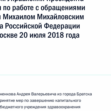
 по работе с обращениями
й Михаилом Михайловским
а Российской Федерации
ы), данное по итогам личного приёма в режиме
оскве 20 июля 2018 года
утской области, проведённого по поручению
 заместителем Руководителя Администрации
и Владимиром Островенко в Приёмной
 по приёму граждан в Москве 23 мая 2024 года
к
ненкова Андрея Валерьевича из города Братска
ного по итогам личного приёма в режиме видео-
принятие мер по завершению капитального
 области, проведённого по поручению
о бюджетного учреждения здравоохранения