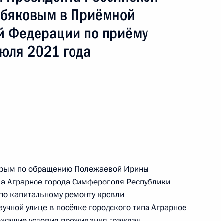
обяковым в Приёмной
й Федерации по приёму
ть следующие материалы
юля 2021 года
ы), данное по итогам личного приёма в режиме
публики Крым, проведённого по поручению
 начальником Управления пресс-службы
ской Федерации Андреем Цыбулиным
й Федерации по приёму граждан в Москве
 Крым по обращению Полежаевой Ирины
па Аграрное города Симферополя Республики
по капитальному ремонту кровли
учной улице в посёлке городского типа Аграрное
ежащие условия проживания граждан.