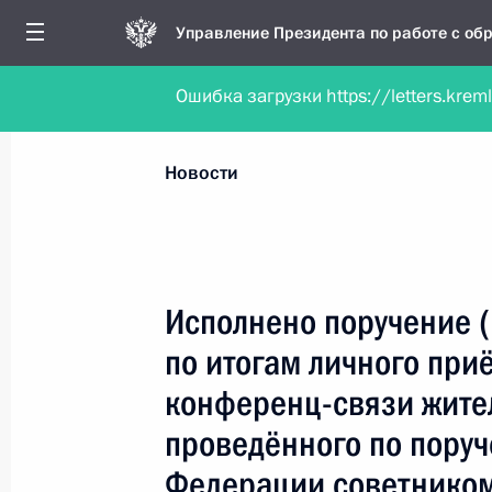
Управление Президента по работе с о
Ошибка загрузки https://letters.krem
Обратиться в форме электронного докуме
Все новости
Личный приём
Мобильна
Новости
Поиск по руководителю, географии и тематике
Исполнено поручение 
по итогам личного при
Все руководители, регионы, города и темы
конференц-связи жите
проведённого по пору
Федерации советником