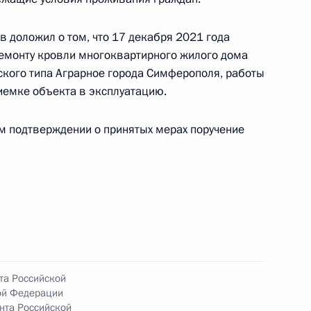
 доложил о том, что 17 декабря 2021 года
ного по итогам личного приёма в режиме видео-
емонту кровли многоквартирного жилого дома
и Крым, проведённого по поручению
дского типа Аграрное города Симферополя, работы
 начальником Управления пресс-службы
иемке объекта в эксплуатацию.
ской Федерации Андреем Цыбулиным
й Федерации по приёму граждан в Москве
ом подтверждении о принятых мерах поручение
чения, данного по итогам личного приёма
ителя Республики Крым, проведённого
та Российской
кой Федерации начальником Управления пресс-
ой Федерации
 Российской Федерации Андреем Цыбулиным
нта Российской