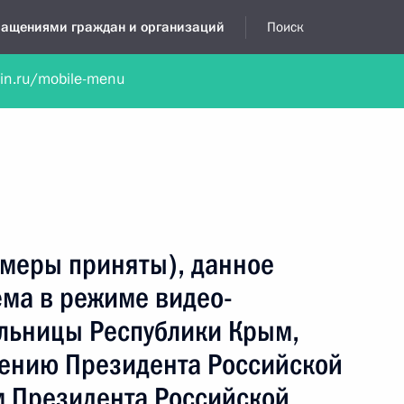
бращениями граждан и организаций
Поиск
lin.ru/mobile-menu
нта
Обратиться в устной форме
Новости
Обзоры обращени
я приёмная
декабрь, 2023
(меры приняты), данное
ёма в режиме видео-
льницы Республики Крым,
чению Президента Российской
 Президента Российской