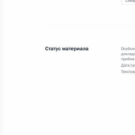
Симф
21 сентября 2023 года по поруче
руководитель Государственной инсп
провёл в Приёмной Президента Ро
в Москве личный приём граждан
21 сентября 2023 года, 18:19
Статус материала
Опублик
доклада
приёма
Дата пу
14 июня 2023 года, среда
Текстов
Продолжен контроль исполнения по
в режиме видео-конференц-связи ж
по поручению Президента Российс
управления Президента Российск
в Приёмной Президента Российско
15 марта 2023 года