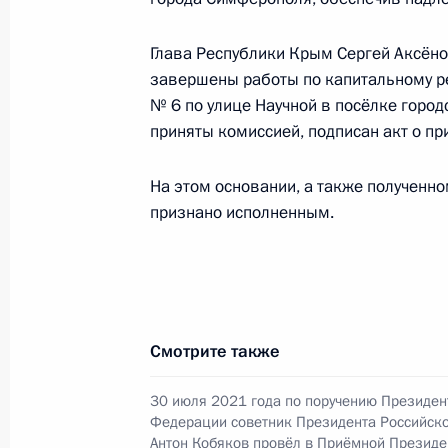
4 декабря 2023 года, понедельник
Глава Республики Крым Сергей Аксёнов
О ходе исполнения поручения, дан
завершены работы по капитальному р
конференц-связи жителя Республик
№ 6 по улице Научной в посёлке горо
Президента Российской Федерации
приняты комиссией, подписан акт о пр
и информации Президента Россий
в Приёмной Президента Российско
На этом основании, а также полученн
30 января 2020 года
признано исполненным.
4 декабря 2023 года, 20:13
11 октября 2023 года, среда
Смотрите также
Продлён контроль исполнения пору
в режиме видео-конференц-связи ж
30 июля 2021 года по поручению Президен
по поручению Президента Российс
Федерации советник Президента Российск
службы и информации Президента
Антон Кобяков провёл в Приёмной Президе