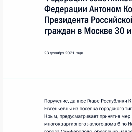
Симферополь
Федерации Антоном К
Президента Российско
Показа
граждан в Москве 30 и
5 декабря 2023 года, вторник
23 декабря 2021 года
Исполнено поручение (меры принят
видео-конференц-связи жителя Рес
Президента Российской Федерации
и информации Президента Россий
в Приёмной Президента Российско
30 января 2020 года
Поручение, данное Главе Республики
Евгеньевны из посёлка городского ти
5 декабря 2023 года, 19:29
Крым, предусматривает принятие мер 
многоквартирного жилого дома 6 по На
города Симферополя, обеспечив надл