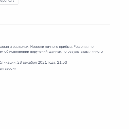
ерополь
нию Президента Российской Федерации
екции труда в городе Москве Сергей Губин
ссийской Федерации по приёму граждан
ован в разделах:
Новости личного приёма
,
Решения по
м об исполнении поручений, данных по результатам личного
бликации:
23 декабря 2021 года, 21:53
ая версия
ручения, данного по итогам личного приёма
ителя Республики Крым, проведённого
кой Федерации начальником Экспертного
ой Федерации Владимиром Симоненко
й Федерации по приёму граждан в Москве