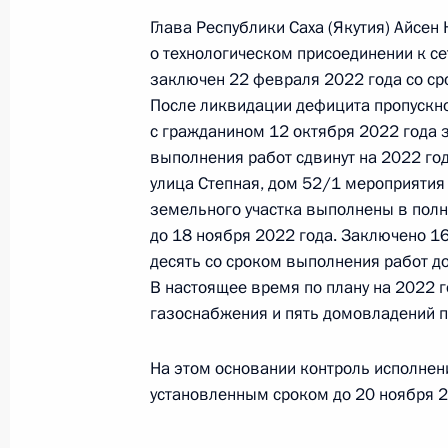
Глава Республики Саха (Якутия) Айсен
О ходе исполнения поручения, дан
о технологическом присоединении к с
конференц-связи жителя Республик
заключен 22 февраля 2022 года со ср
Президента Российской Федерации
После ликвидации дефицита пропускно
Российской Федерации по внутрен
с гражданином 12 октября 2022 года 
Президента Российской Федерации
выполнения работ сдвинут на 2022 год.
2022 года
улица Степная, дом 52/1 мероприятия
25 октября 2023 года, 19:26
земельного участка выполнены в полн
до 18 ноября 2022 года. Заключено 16
десять со сроком выполнения работ до
В настоящее время по плану на 2022 
13 июля 2023 года, четверг
газоснабжения и пять домовладений п
Продлён контроль исполнения пору
в режиме видео-конференц-связи ж
На этом основании контроль исполнен
проведённого по поручению Прези
установленным сроком до 20 ноября 2
Управления Президента Российско
прав граждан в Приёмной Президе