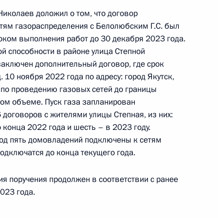
 Николаев доложил о том, что договор
ного по итогам личного приёма в режиме видео-
етям газораспределения с Белолюбским Г.С. был
и Саха (Якутия), проведённого по поручению
оком выполнения работ до 30 декабря 2023 года.
 начальником Управления Президента
й способности в районе улица Степной
ней политике Андреем Яриным в Приёмной
заключен дополнительный договор, где срок
 по приёму граждан в Москве 22 февраля
 10 ноября 2022 года по адресу: город Якутск,
 по проведению газовых сетей до границы
ом объеме. Пуск газа запланирован
 договоров с жителями улицы Степная, из них:
 конца 2022 года и шесть – в 2023 году.
год пять домовладений подключены к сетям
одключатся до конца текущего года.
чения, данного по итогам личного приёма
ительницы Республики Саха (Якутия),
ия поручения продолжен в соответствии с ранее
дента Российской Федерации начальником
023 года.
й Федерации по обеспечению конституционных
нта Российской Федерации по приёму граждан