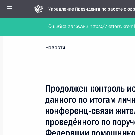
Управление Президента по работе с о
Ошибка загрузки https://letters.krem
Обратиться в форме электронного докуме
Все новости
Личный приём
Мобильна
Новости
Поиск по руководителю, географии и тематике
Продолжен контроль и
данного по итогам лич
Все руководители, регионы, города и темы
конференц-связи жител
проведённого по пору
Федерации помощнико