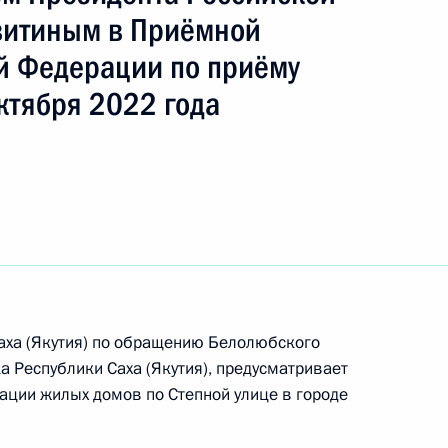
витиным в Приёмной
й Федерации по приёму
ть следующие материалы
ктября 2022 года
ного по итогам личного приёма в режиме видео-
и Саха (Якутия), проведённого по поручению
и помощником Президента Российской
риёмной Президента Российской Федерации
тября 2022 года
Саха (Якутия) по обращению Белолюбского
а Республики Саха (Якутия), предусматривает
ции жилых домов по Степной улице в городе