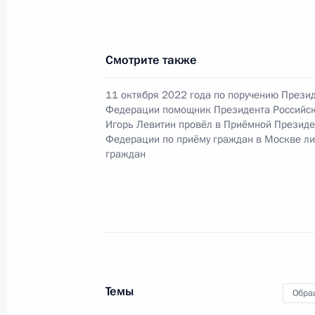
в Москве 16 марта 2016 года
13 июля 2023 года, 18:54
Смотрите также
11 октября 2022 года по поручению Прези
О ходе исполнения поручения, дан
Федерации помощник Президента Российс
конференц-связи жительницы Респу
Игорь Левитин провёл в Приёмной Президе
Федерации по приёму граждан в Москве л
по поручению Президента Российс
граждан
Президента Российской Федерации
в приёмной Президента Российско
16 марта 2016 года
13 июля 2023 года, 18:31
3 июля 2023 года, понедельник
Темы
Обра