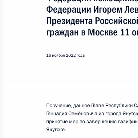
Якутск
Федерации Игорем Ле
Президента Российско
Показа
граждан в Москве 11 о
15 ноября 2023 года, среда
16 ноября 2022 года
О ходе исполнения поручения, дан
конференц-связи жителя Республик
Президента Российской Федераци
Федерации Игорем Левитиным в П
по приёму граждан в Москве 11 ок
Поручение, данное Главе Республики 
15 ноября 2023 года, 19:28
Геннадия Семёновича из города Якутск
принятие мер по завершению газифика
Якутске.
25 октября 2023 года, среда