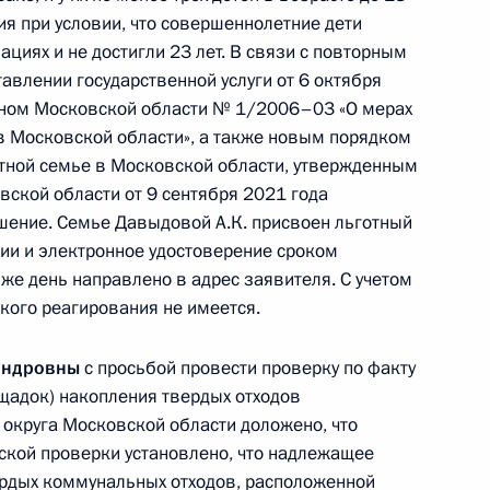
ия при условии, что совершеннолетние дети
циях и не достигли 23 лет. В связи с повторным
авлении государственной услуги от 6 октября
коном Московской области № 1/2006–03 «О мерах
ю Президента Российской Федерации начальник
в Московской области», а также новым порядком
езопасности Российской Федерации по городу
етной семье в Московской области, утвержденным
ксей Дорофеев провел в Приёмной Президента
ской области от 9 сентября 2021 года
граждан в Москве личный приём граждан
шение. Семье Давыдовой А.К. присвоен льготный
нии и электронное удостоверение сроком
 же день направлено в адрес заявителя. С учетом
кого реагирования не имеется.
андровны
с просьбой провести проверку по факту
щадок) накопления твердых отходов
езультатам личного приёма, проведённого
 округа Московской области доложено, что
кой Федерации начальником Главного
ской проверки установлено, что надлежащее
ойск национальной гвардии Российской
рдых коммунальных отходов, расположенной