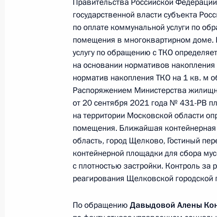
Правительства Российской Федерации 
обязанности начальника Централь
государственной власти субъекта Рос
таможенной службы Александр Иоф
по оплате коммунальной услуги по об
Федерации по приёму граждан в М
помещения в многоквартирном доме. 
7 июня 2024 года, 15:39
услугу по обращению с ТКО определяе
на основании нормативов накопления 
норматив накопления ТКО на 1 кв. м 
Распоряжением Министерства жилищн
13 марта 2024 года, среда
от 20 сентября 2021 года № 431-РВ п
Исполнены поручения, данные по р
на территории Московской области оп
помещения. Ближайшая контейнерная 
по поручению Президента Российс
область, город Щелково, Гостиный пер
инспекции труда в Московской обл
контейнерной площадки для сбора мус
Российской Федерации по приёму 
с плотностью застройки. Контроль за 
13 марта 2024 года, 18:41
реагирования Щелковской городской п
По обращению
Давыдовой Алены Ко
13 февраля 2024 года, вторник