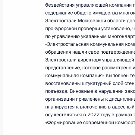
в Приёмной Президента Российско
бездействия управляющей компании п
личный приём граждан
содержание общего имущества многок
18 июня 2025 года, 15:35
Электростали Московской области дол
прокурорской проверки установлено, 
по управлению указанным многокварт
«Электростальская коммунальная ком
24 апреля 2025 года, четверг
обращения нашли свое подтверждение,
Исполнены поручения, данные по р
Электростали директору управляющей 
по поручению Президента Российс
представление, которое рассмотрено 
коммунальная компания» выполнен те
территориального управления Феде
восстановлены штукатурный слой стен,
по Центральному федеральному ок
подъезда. Виновные в нарушении зак
Президента Российской Федерации
организации привлечены к дисциплин
2025 года
планируются к включению в адресный 
24 апреля 2025 года, 16:29
осуществляться в 2022 году в рамках
«Формирование современной комфортн