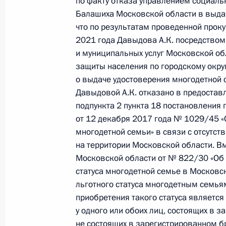
по факту отказа управлением социаль
Балашиха Московской области в выда
13 февраля 2024 года по поручен
что по результатам проведенной проку
руководитель Государственной инс
2021 года Давыдова А.К. посредством
Айзитулина провела в Приёмной П
и муниципальных услуг Московской об
граждан в Москве личный приём г
защиты населения по городскому окру
о выдаче удостоверения многодетной 
13 февраля 2024 года, 18:04
Давыдовой А.К. отказано в предоставл
подпункта 2 пункта 18 постановления
от 12 декабря 2017 года № 1029/45 «
12 декабря 2023 года, вторник
многодетной семьи» в связи с отсутств
на территории Московской области. В
Исполнены поручения, данные по р
Московской области от № 822/30 «Об
по поручению Президента Российс
статуса многодетной семье в Московс
Федеральной службы безопасности
льготного статуса многодетным семья
и Московской области Алексеем Д
приобретения такого статуса являетс
Федерации по приёму граждан в М
у одного или обоих лиц, состоящих в з
12 декабря 2023 года, 19:10
не состоящих в зарегистрированном бра