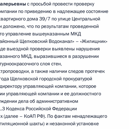
Валерьевны
с просьбой провести проверку
омпании по приведению в надлежащее состояние
 Президента Российской Федерации начальник
вартирного дома 39/7 по улице Центральной
го управления Федеральной службы по надзору
 доложено, что по результатам проведенной
му федеральному округу Сергей Ромазанов
 что управление вышеуказанным МКД
ссийской Федерации по приёму граждан
айонный Щелковский Водоканал» – «Жилищник»
ходе выездной проверки выявлены нарушения
казанного МКД, выразившиеся в разрушении
урно­окрасочного слоя стен,
тропроводки, а также наличии следов протечек
 года Щелковской городской прокуратурой
 директору управляющей компании, которое
нии управляющей компании и ее должностного
ю Президента Российской Федерации начальник
уждении дела об административном
 службы войск национальной гвардии
.1.3 Кодекса Российской Федерации
Москве Василий Сонин провёл в Приёмной
х (далее – КоАП РФ). По фактам ненадлежащего
 по приёму граждан в Москве личный приём
тиляционной шахты) и незаконной установке