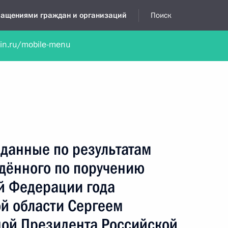
бращениями граждан и организаций
Поиск
lin.ru/mobile-menu
нта
Обратиться в устной форме
Новости
Обзоры обращени
я приёмная
июнь, 2026
данные по результатам
едённого по поручению
й Федерации года
й области Сергеем
ой Президента Российской