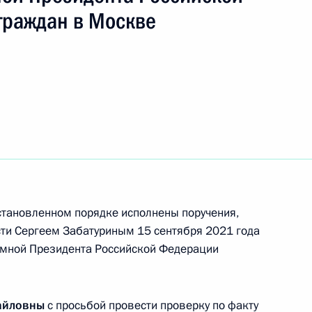
граждан в Москве
Президента Российской Федерации
ика Центрального таможенного управления
ладимир Зябко провёл в Приёмной Президента
граждан в Москве личный приём граждан
становленном порядке исполнены поручения,
ти Сергеем Забатуриным 15 сентября 2021 года
ёмной Президента Российской Федерации
Президента Российской Федерации
ной службы государственной регистрации,
ской области Светлана Зайцева провела
айловны
с просьбой провести проверку по факту