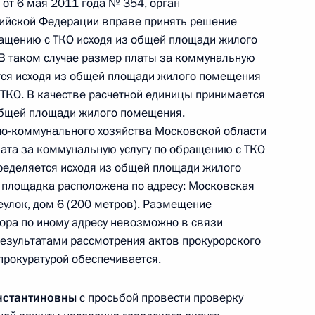
от 6 мая 2011 года № 354, орган
ного таможенного управления Федеральной
сийской Федерации вправе принять решение
ик провёл в Приёмной Президента Российской
ращению с ТКО исходя из общей площади жилого
оскве личный приём граждан
В таком случае размер платы за коммунальную
тся исходя из общей площади жилого помещения
ТКО. В качестве расчетной единицы принимается
общей площади жилого помещения.
о-коммунального хозяйства Московской области
лата за коммунальную услугу по обращению с ТКО
езультатам личного приёма, проведённого
ределяется исходя из общей площади жилого
площадка расположена по адресу: Московская
кой Федерации руководителем Государственной
еулок, дом 6 (200 метров). Размещение
асти Нелли Айзитулиной в Приёмной Президента
ора по иному адресу невозможно в связи
граждан в Москве 13 февраля 2024 года
результатами рассмотрения актов прокурорского
рокуратурой обеспечивается.
нстантиновны
с просьбой провести проверку