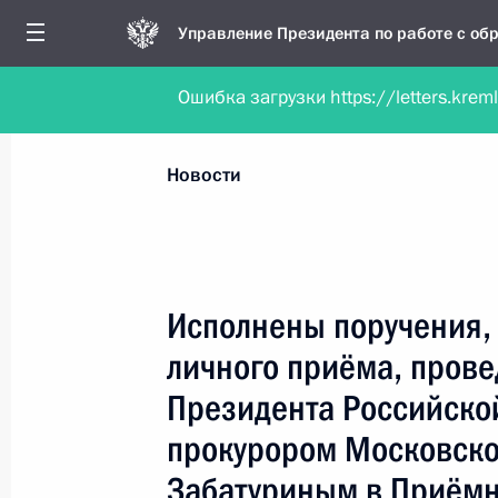
Управление Президента по работе с о
Ошибка загрузки https://letters.krem
Обратиться в форме электронного докуме
Все новости
Личный приём
Мобильна
Новости
Поиск по руководителю, географии и тематике
Исполнены поручения, 
личного приёма, пров
Все руководители, регионы, города и темы
Президента Российско
прокурором Московско
Забатуриным в Приёмн