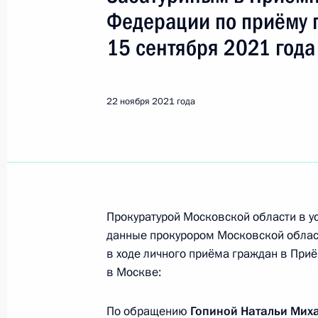
Электросталь
Федерации по приёму 
15 сентября 2021 года
25 июня, четверг
25 июня 2026 года по поручению 
исполняющий обязанности начальн
22 ноября 2021 года
Федеральной таможенной службы В
Российской Федерации по приёму 
25 июня 2026 года, 18:01
Прокуратурой Московской области в у
18 июня 2025 года, среда
данные прокурором Московской облас
в ходе личного приёма граждан в При
18 июня 2025 года по поручению 
в Москве:
руководитель Управления Федераль
кадастра и картографии по Москов
По обращению
Гопиной Натальи Мих