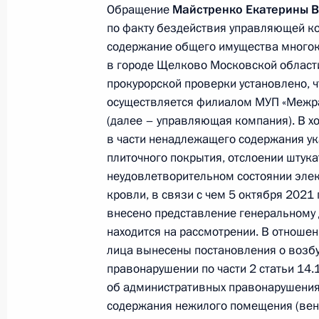
21 марта 2025 года, пятница
Обращение
Майстренко Екатерины 
по факту бездействия управляющей к
21 марта 2025 года по поручению
содержание общего имущества многок
Межрегионального территориально
в городе Щелково Московской области
в сфере транспорта по Центрально
прокурорской проверки установлено,
провёл в Приёмной Президента Ро
осуществляется филиалом МУП «Межр
в Москве личный приём граждан
(далее – управляющая компания). В 
в части ненадлежащего содержания у
21 марта 2025 года, 14:38
плиточного покрытия, отслоении штукат
неудовлетворительном состоянии элек
кровли, в связи с чем 5 октября 2021
20 ноября 2024 года, среда
внесено представление генеральному
находится на рассмотрении. В отноше
20 ноября 2024 года по поручени
лица вынесены постановления о возб
Главного управления Федеральной
правонарушении по части 2 статьи 14
Российской Федерации по городу 
об административных правонарушения
Президента Российской Федерации
содержания нежилого помещения (вен
граждан