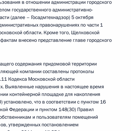
ьзования в отношении администрации городского
елом государственного административно-
сти (далее – Госадмтехнадзор) 5 октября
дминистративных правонарушениях по части 1
 Московской области. Кроме того, Щелковской
 фактам внесено представление главе городского
езультатам личного приёма, проведённого
кой Федерации исполняющим обязанности
ного управления Федеральной таможенной
жащего содержания придомовой территории
риёмной Президента Российской Федерации
вляющей компании составлены протоколы
я 2024 года
и 6.11 Кодекса Московской области
х. Выявленные нарушения в настоящее время
ении контейнерной площадке для накопления
 установлено, что в соответствии с пунктом 16
кой Федерации и пунктом 148(30) Правил
собственникам и пользователям помещений
мов, утвержденных постановлением
резидента Российской Федерации исполняющий