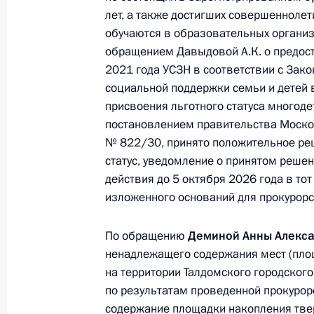
лет, а также достигших совершеннолет
обучаются в образовательных организа
обращением Давыдовой А.К. о предост
24 ноября 2023 года, пятница
2021 года УСЗН в соответствии с За
24 ноября 2023 года по поручени
социальной поддержки семьи и детей 
Управления Федеральной службы б
присвоения льготного статуса многод
Москве и Московской области Але
постановлением правительства Москов
Российской Федерации по приёму 
№ 822/30, принято положительное ре
статус, уведомление о принятом реше
24 ноября 2023 года, 17:16
действия до 5 октября 2026 года в тот
изложенного оснований для прокурорс
14 ноября 2022 года, понедельник
По обращению
Деминой Анны Алекс
ненадлежащего содержания мест (пло
Исполнены поручения, данные по р
на территории Талдомского городского
по поручению Президента Российс
по результатам проведенной прокурор
управления Федеральной службы в
содержание площадки накопления тве