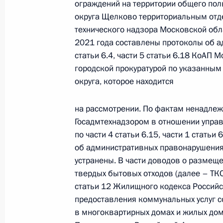
ограждений на территории общего пол
20 ноября 2024 года, 16:54
округа Щелково территориальным отд
технического надзора Московской обла
2021 года составлены протоколы об а
статьи 6.4, части 5 статьи 6.18 КоАП
10 июля 2024 года, среда
городской прокуратурой по указанным
Исполнены поручения, данные по р
округа, которое находится
по поручению Президента Российс
начальника Центрального таможен
на рассмотрении. По фактам ненадле
службы Александром Иофиком в П
Госадмтехнадзором в отношении упра
по приёму граждан в Москве 7 июн
по части 4 статьи 6.15, части 1 стать
об административных правонарушения
10 июля 2024 года, 17:40
устранены. В части доводов о размещ
твердых бытовых отходов (далее – ТКО)
статьи 12 Жилищного кодекса Российс
7 июня 2024 года, пятница
предоставления коммунальных услуг 
в многоквартирных домах и жилых до
7 июня 2024 года по поручению П