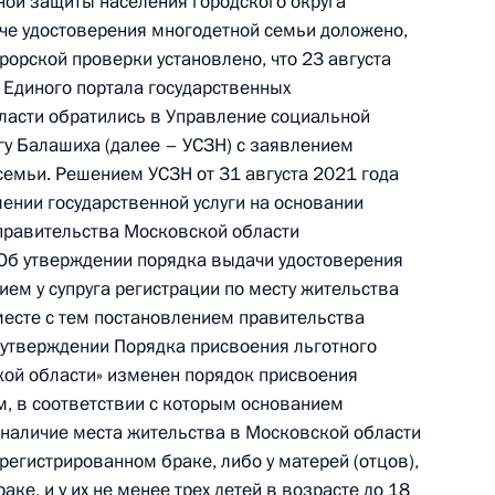
ной защиты населения городского округа
че удостоверения многодетной семьи доложено,
ию Президента Российской Федерации
рорской проверки установлено, что 23 августа
пекции труда в Московской области Нелли
 Единого портала государственных
резидента Российской Федерации по приёму
ласти обратились в Управление социальной
раждан
гу Балашиха (далее – УСЗН) с заявлением
семьи. Решением УСЗН от 31 августа 2021 года
ении государственной услуги на основании
 правительства Московской области
Об утверждении порядка выдачи удостоверения
ием у супруга регистрации по месту жительства
месте с тем постановлением правительства
езультатам личного приёма, проведённого
 утверждении Порядка присвоения льготного
кой Федерации начальником Управления
кой области» изменен порядок присвоения
 Российской Федерации по городу Москве
м, в соответствии с которым основанием
орофеевым в Приёмной Президента Российской
я наличие места жительства в Московской области
оскве 24 ноября 2023 года
арегистрированном браке, либо у матерей (отцов),
ке, и у их не менее трех детей в возрасте до 18