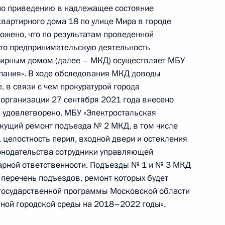
й Федерации по приёму граждан в Москве
о приведению в надлежащее состояние
вартирного дома 18 по улице Мира в городе
ожено, что по результатам проведенной
что предпринимательскую деятельность
ирным домом (далее – МКД) осуществляет МБУ
пания». В ходе обследования МКД доводы
 в связи с чем прокуратурой города
езультатам личного приёма, проведённого
организации 27 сентября 2021 года внесено
кой Федерации начальником Межрегионального
и удовлетворено. МБУ «Электростальская
кущий ремонт подъезда № 2 МКД, в том числе
ральной службы по надзору в сфере транспорта
 целостность перил, входной двери и остекления
ругу Сергеем Ромазановым в Приёмной
онодательства сотрудники управляющей
 по приёму граждан в Москве 21 марта
арной ответственности. Подъезды № 1 и № 3 МКД
перечень подъездов, ремонт которых будет
 государственной программы Московской области
ой городской среды на 2018–2022 годы».