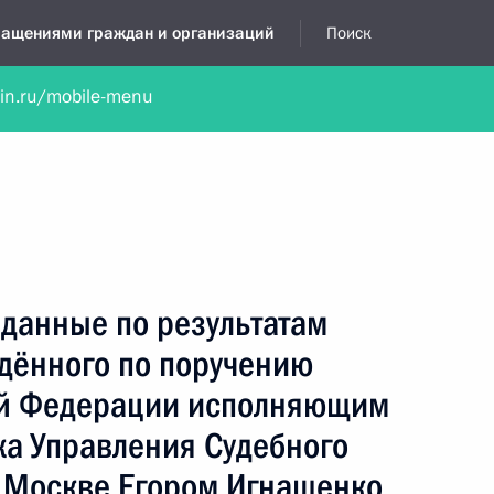
бращениями граждан и организаций
Поиск
lin.ru/mobile-menu
нта
Обратиться в устной форме
Новости
Обзоры обращени
я приёмная
февраль, 2023
данные по результатам
едённого по поручению
ой Федерации исполняющим
ка Управления Судебного
е Москве Егором Игнащенко