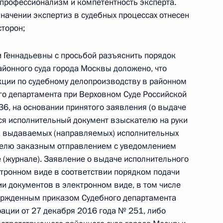
профессионализм и компетентность эксперта.
департамента в городе Москве Егором
начении экспертиз в судебных процессах отнесен
 Российской Федерации по приёму граждан
сторон;
 Геннадьевны с просьбой разъяснить порядок
айонного суда города Москвы доложено, что
укции по судебному делопроизводству в районном
го департамента при Верховном Суде Российской
36, на основании принятого заявления (о выдаче
ы), данное по итогам личного приёма в режиме
тся исполнительный документ взыскателю на руки
ета выдаваемых (направляемых) исполнительных
ы Московской области, проведённого
телю заказным отправлением с уведомлением
кой Федерации начальником Управления
 (журнале). Заявление о выдаче исполнительного
и по развитию информационно-
ктронном виде в соответствии порядком подачи
нфраструктуры связи Татьяной Матвеевой
 документов в электронном виде, в том числе
й Федерации по приёму граждан в Москве
вержденным приказом Судебного департамента
ации от 27 декабря 2016 года № 251, либо