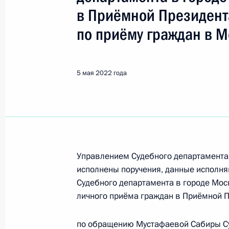
Щелково
в Приёмной Президент
по приёму граждан в М
Показа
5 мая 2022 года
28 февраля 2023 года, вторник
28 февраля 2023 года по поручен
комиссар Московской области Алек
Российской Федерации по приёму 
28 февраля 2023 года, 19:01
Управлением Судебного департамента
исполнены поручения, данные исполн
Судебного департамента в городе Мос
28 декабря 2022 года, среда
личного приёма граждан в Приёмной 
Исполнены поручения, данные по р
по обращению Мустафаевой Сабиры Су