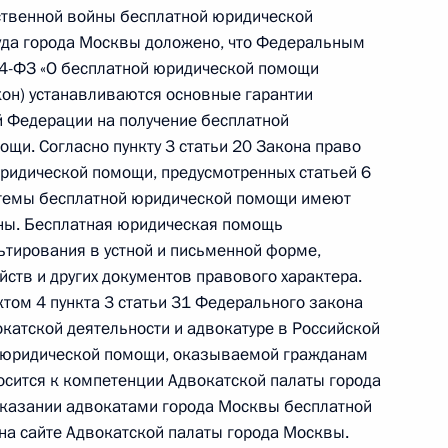
кой Федерации начальником Центрального
ственной войны бесплатной юридической
ьной таможенной службы Сергеем Рыбкиным
уда города Москвы доложено, что Федеральным
й Федерации по приёму граждан в Москве
24-ФЗ «О бесплатной юридической помощи
кон) устанавливаются основные гарантии
 Федерации на получение бесплатной
и. Согласно пункту 3 статьи 20 Закона право
юридической помощи, предусмотренных статьей 6
истемы бесплатной юридической помощи имеют
ны. Бесплатная юридическая помощь
ьтирования в устной и письменной форме,
ю Президента Российской Федерации начальник
йств и других документов правового характера.
ения Федеральной таможенной службы Сергей
нктом 4 пункта 3 статьи 31 Федерального закона
ента Российской Федерации по приёму граждан
катской деятельности и адвокатуре в Российской
и юридической помощи, оказываемой гражданам
осится к компетенции Адвокатской палаты города
казании адвокатами города Москвы бесплатной
а сайте Адвокатской палаты города Москвы.