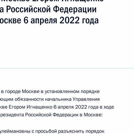
а Российской Федерации
оскве 6 апреля 2022 года
ть следующие материалы
ию Президента Российской Федерации военный
сей Астахов провёл в Приёмной Президента
граждан в Москве личный приём граждан
 в городе Москве в установленном порядке
яющим обязанности начальника Управления
кве Егором Игнащенко 6 апреля 2022 года в ходе
Президента Российской Федерации в Москве:
езультатам личного приёма, проведённого
леймановны с просьбой разъяснить порядок