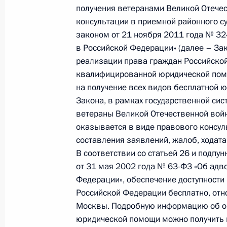
по поручению Президента Российс
получения ветеранами Великой Отече
таможенного управления Федерал
консультации в приемной районного с
в Приёмной Президента Российско
законом от 21 ноября 2011 года № 3
9 декабря 2022 года
в Российской Федерации» (далее – За
реализации права граждан Российской
28 декабря 2022 года, 18:31
квалифицированной юридической помощ
на получение всех видов бесплатной 
Закона, в рамках государственной с
10 декабря 2022 года, суббота
ветераны Великой Отечественной вой
оказывается в виде правового консул
9 декабря 2022 года по поручени
составления заявлений, жалоб, ходата
Центрального таможенного управл
В соответствии со статьей 26 и подпу
Рыбкин провел в Приёмной Презид
от 31 мая 2002 года № 63-Ф3 «Об адво
в Москве личный приём граждан
Федерации», обеспечение доступност
10 декабря 2022 года, 10:12
Российской Федерации бесплатно, отн
Москвы. Подробную информацию об о
юридической помощи можно получить н