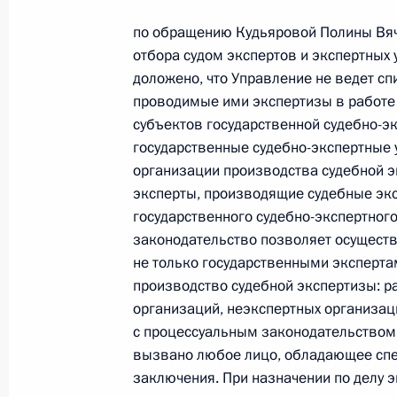
9 августа 2022 года, 17:41
по обращению Кудьяровой Полины Вяч
отбора судом экспертов и экспертных
доложено, что Управление не ведет сп
проводимые ими экспертизы в работе 
14 июля 2022 года, четверг
субъектов государственной судебно-э
14 июля 2022 года по поручению 
государственные судебно-экспертные 
Главного управления Министерства
организации производства судебной э
по Московской области Виктор Пау
эксперты, производящие судебные эк
Федерации по приёму граждан в М
государственного судебно-экспертног
законодательство позволяет осуществ
14 июля 2022 года, 20:36
не только государственными эксперта
производство судебной экспертизы: р
организаций, неэкспертных организац
5 мая 2022 года, четверг
с процессуальным законодательством 
вызвано любое лицо, обладающее сп
Исполнены поручения, данные по р
заключения. При назначении по делу 
по поручению Президента Российс