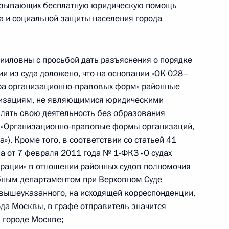
казывающих бесплатную юридическую помощь
а и социальной защиты населения города
ию Президента Российской Федерации
ого управления Следственного комитета
кой области Александр Стариков провел
иловны с просьбой дать разъяснения о порядке
й Федерации по приёму граждан в Москве
и из суда доложено, что на основании «ОК 028–
ра организационно-правовых форм» районные
низациям, не являющимися юридическими
лять свою деятельность без образования
— «Организационно-правовые формы организаций,
). Кроме того, в соответствии со статьей 41
а от 7 февраля 2011 года № 1-ФКЗ «О судах
рации» в отношении районных судов полномочия
езультатам личного приёма, проведённого
бным департаментом при Верховном Суде
кой Федерации начальником Главного
вышеуказанного, на исходящей корреспонденции,
их дел Российской Федерации по Московской
да Москвы, в графе отправитель значится
ёмной Президента Российской Федерации
 городе Москве;
ля 2022 года