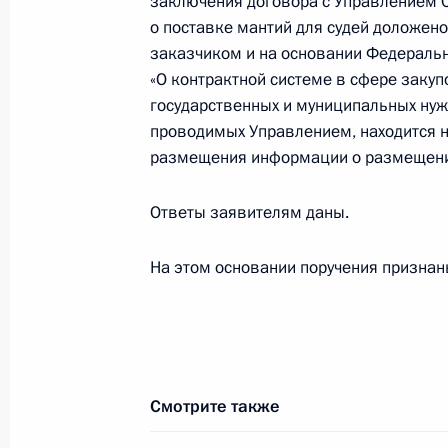
заключения договора с Управлением 
исполняющий обязанности начальн
о поставке мантий для судей доложено
в городе Москве Егор Игнащенко 
заказчиком и на основании Федеральн
Федерации по приёму граждан в М
«О контрактной системе в сфере закупо
6 апреля 2022 года, 18:07
государственных и муниципальных нуж
проводимых Управлением, находится 
размещения информации о размещени
14 января 2022 года, пятница
Ответы заявителям даны.
Исполнены поручения, данные по р
по поручению Президента Российс
На этом основании поручения призна
на транспорте Министерства внутр
по Центральному федеральному ок
Президента Российской Федерации 
2021 года
14 января 2022 года, 20:24
Смотрите также