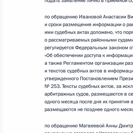
подать заявление лично в приемной с
по обращению Ивановой Анастасии Ви
12 апреля 2022 года, вторник
и сроки размещения информации о рас
ими судебных актах доложено, что п
О ходе исполнения поручения, дан
о рассматриваемых районными судами 
конференц-связи жительницы Моск
регулируется Федеральным законом о
Президента Российской Федерации
«Об обеспечении доступа к информации
Российской Федерации по развит
а также Регламентом организации раз
технологий и инфраструктуры связ
и текстов судебных актов в информац
Российской Федерации по приёму 
утвержденного Постановлением Презид
№ 253. Тексты судебных актов, за ис
12 апреля 2022 года, 21:58
арбитражных судов, размещаются в сет
одного месяца после дня их принятия 
размещаются не позднее одного месяца
6 апреля 2022 года, среда
по обращению Матвеевой Анны Дмитри
6 апреля 2022 года по поручению