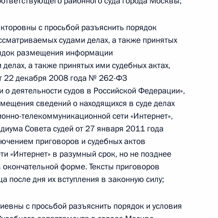
оответствующего районного суда города Москвы;
кторовны с просьбой разъяснить порядок
сматриваемых судами делах, а также принятых
орядок размещения информации
ного по итогам личного приёма в режиме видео-
делах, а также принятых ими судебных актах,
овской области, проведённого по поручению
т 22 декабря 2008 года № 262-ФЗ
 начальником Управления Президента
 о деятельности судов в Российской Федерации»,
ию информационно-коммуникационных
мещения сведений о находящихся в суде делах
и Татьяной Матвеевой в Приёмной Президента
ионно-телекоммуникационной сети «Интернет»,
граждан в Москве 19 марта 2021 года
иума Совета судей от 27 января 2011 года
ключением приговоров и судебных актов
и «Интернет» в разумный срок, но не позднее
в окончательной форме. Тексты приговоров
 после дня их вступления в законную силу;
евны с просьбой разъяснить порядок и условия
 Президента Российской Федерации