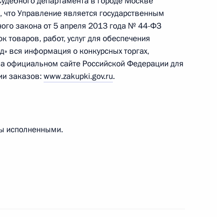
Судебного департамента в городе Москве
ика Управления Судебного департамента
, что Управление является государственным
провел в Приёмной Президента Российской
ого закона от 5 апреля 2013 года № 44-ФЗ
оскве личный приём граждан
к товаров, работ, услуг для обеспечения
д» вся информация о конкурсных торгах,
на официальном сайте Российской Федерации для
и заказов:
www.zakupki.gov.ru
.
езультатам личного приёма, проведённого
кой Федерации начальником Управления
ны исполненными.
енних дел Российской Федерации
ругу Олегом Калинкиным в Приёмной
по приёму граждан в Москве 2 декабря