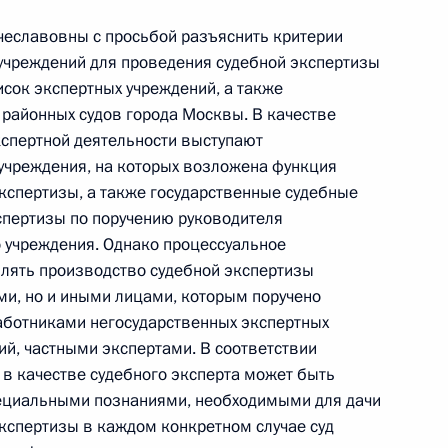
еславовны с просьбой разъяснить критерии
 учреждений для проведения судебной экспертизы
исок экспертных учреждений, а также
районных судов города Москвы. В качестве
кспертной деятельности выступают
Президента Российской Федерации начальник
учреждения, на которых возложена функция
 внутренних дел Российской Федерации
кспертизы, а также государственные судебные
ков провел в Приёмной Президента Российской
спертизы по поручению руководителя
оскве личный приём граждан
о учреждения. Однако процессуальное
лять производство судебной экспертизы
ми, но и иными лицами, которым поручено
аботниками негосударственных экспертных
ий, частными экспертами. В соответствии
в качестве судебного эксперта может быть
ециальными познаниями, необходимыми для дачи
езультатам личного приёма, проведённого
экспертизы в каждом конкретном случае суд
кой Федерации исполняющим обязанности