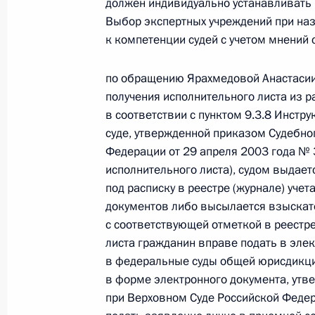
должен индивидуально устанавливать 
начальника Управления Судебного 
Выбор экспертных учреждений при наз
Игнащенко в Приёмной Президента
к компетенции судей с учетом мнений 
в Москве 6 апреля 2022 года
5 мая 2022 года, 18:08
по обращению Ярахмедовой Анастасии
получения исполнительного листа из р
в соответствии с пунктом 9.3.8 Инстр
суде, утвержденной приказом Судебно
19 апреля 2022 года, вторник
Федерации от 29 апреля 2003 года № 
Исполнено поручение (меры принят
исполнительного листа), судом выдае
под расписку в реестре (журнале) уч
видео-конференц-связи жительниц
документов либо высылается взыска
по поручению Президента Российс
с соответствующей отметкой в реестре
Президента Российской Федераци
листа гражданин вправе подать в эле
коммуникационных технологий и и
в федеральные суды общей юрисдикции
в Приёмной Президента Российско
в форме электронного документа, ут
19 марта 2021 года
при Верховном Суде Российской Федер
19 апреля 2022 года, 22:40