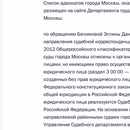
Список адвокатов города Москвы, о
26 октября 2022 года, среда
размещен на сайте Департамента труд
26 октября 2022 года по поручен
Москвы;
руководитель Главного следственн
Российской Федерации по Московс
по обращению Белимовой Эллины Дани
в Приёмной Президента Российско
направления судебной корреспонденци
личный приём граждан
2012 Общероссийского классификато
суды города Москвы отнесены к орга
26 октября 2022 года, 18:26
лицами, но имеющими право осуществ
юридического лица (раздел 3 00 00 
созданных без прав юридического лица»
9 августа 2022 года, вторник
Федерального конституционного закон
общей юрисдикции в Российской Феде
Исполнены поручения, данные по р
юридического лица реализуются Суде
по поручению Президента Российс
Российской Федерации. На основании 
управления Министерства внутренн
направляемой районными судами горо
области Виктором Пауковым в При
Управление Судебного департамента в
по приёму граждан в Москве 14 ию