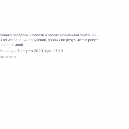
идента Российской Федерации
ован в разделах:
Новости о работе мобильной приёмной
,
 об исполнении поручений, данных по результатам работы
ого по итогам работы в Ростовской области
ной приёмной
Российской Федерации
бликации:
7 августа 2020 года, 17:13
ая версия
ке за принятием мер по итогам личного приёма
ительницы Ростовской области, проведённого
кой Федерации начальником Управления
 по внешней политике в Приёмной Президента