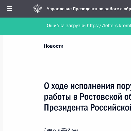
Управление Президента по работе с о
Ошибка загрузки https://letters.krem
Обратиться в форме электронного докуме
Все новости
Личный приём
Мобильна
Новости
Поиск по руководителю, географии и тематике
О ходе исполнения пор
работы в Ростовской 
Все руководители, регионы, города и темы
Президента Российско
7 августа 2020 года