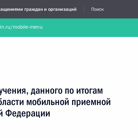
бращениями граждан и организаций
Поиск
lin.ru/mobile-menu
нта
Обратиться в устной форме
Новости
Обзоры обращени
я приёмная
март, 2022
учения, данного по итогам
области мобильной приемной
й Федерации