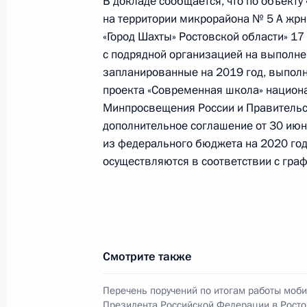
В докладе сообщается, что по объект
на территории микрорайона № 5 А жрн
«Город Шахты» Ростовской области» 17
18 января 2022 года, вторник
с подрядной организацией на выполне
Исполнено поручение (меры принят
запланированные на 2019 год, выполн
видео-конференц-связи жительницы
проекта «Современная школа» национ
по поручению Президента Российс
Минпросвещения России и Правительс
дополнительное соглашение от 30 июн
Президента Российской Федерации
из федерального бюджета на 2020 год
Российской Федерации по приёму 
осуществляются в соответствии с гра
18 января 2022 года, 21:18
О ходе исполнения поручения, дан
конференц-связи жительницы Росто
Смотрите также
Президента Российской Федерации
Российской Федерации по внешней
Перечень поручений по итогам работы моб
Федерации по приёму граждан в М
Президента Российской Федерации в Росто