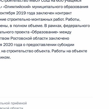
у «Строительство МБОУ СОШ на 600 учащихся
.» «Олимпийский» муниципального образования
 октября 2019 года заключен контракт
ние строительно-монтажных работ. Работы,
ы), данное по итогам личного приёма в режиме
ены, в полном объеме. В рамках, федерального
 Ростовской области, проведённого
ального проекта «Образование» между
кой Федерации начальником Управления
твом Ростовской области заключено
я 2020 года о предоставлении субсидии
 по внешней политике в Приёмной Президента
 на строительство объекта. Работы на объекте
граждан в Москве 20 декабря 2017 года
фиком.
ного по итогам личного приёма в режиме видео-
вской области, проведённого по поручению
 начальником Управления Президента
 политике в Приёмной Президента Российской
ильной приёмной
оскве 20 декабря 2017 года
вской области