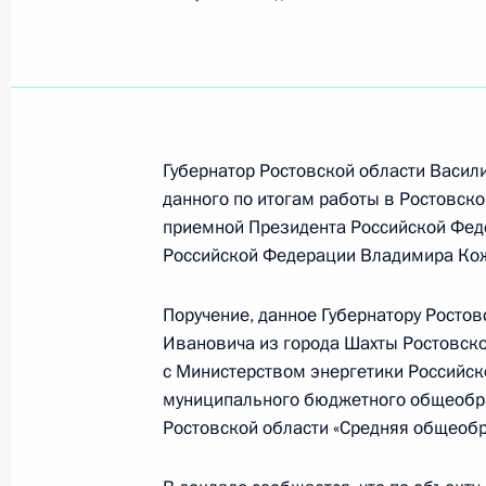
Шахты
Показа
Губернатор Ростовской области Васили
28 марта 2022 года, понедельник
данного по итогам работы в Ростовск
Продлён контроль исполнения пору
приемной Президента Российской Фед
области мобильной приемной През
Российской Федерации Владимира Ко
28 марта 2022 года, 21:54
Поручение, данное Губернатору Росто
Ивановича из города Шахты Ростовско
с Министерством энергетики Российск
О ходе исполнения поручения, данн
муниципального бюджетного общеобр
мобильной приемной Президента 
Ростовской области «Средняя общеоб
28 марта 2022 года, 21:52