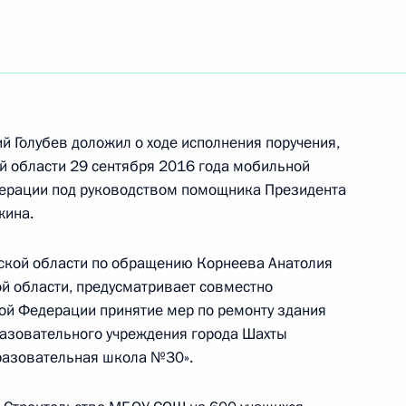
ть следующие материалы
й Голубев доложил о ходе исполнения поручения,
ой области 29 сентября 2016 года мобильной
чения, данного по итогам работы в Ростовской
ерации под руководством помощника Президента
идента Российской Федерации
жина.
вской области по обращению Корнеева Анатолия
й области, предусматривает совместно
ой Федерации принятие мер по ремонту здания
ого по итогам работы в Ростовской области
азовательного учреждения города Шахты
Российской Федерации
разовательная школа №30».