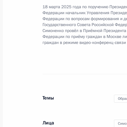
18 марта 2025 года по поручению Президе
Федерации начальник Управления Президе
О ходе исполнения поручения, дан
Федерации по вопросам формирования и д
конференц-связи жительницы Волог
Государственного Совета Российской Феде
Президента Российской Федерации
Симоненко провёл в Приёмной Президента
Российской Федерации по межреги
Федерации по приёму граждан в Москве л
граждан в режиме видео-конференц-связи
странами Игорем Масловым в При
по приёму граждан в Москве 21 ян
13 октября 2025 года, 16:41
24 сентября 2025 года, среда
Темы
Обра
Исполнено поручение (меры принят
видео-конференц-связи жительницы
по поручению Президента Российс
Президента Российской Федерации
Лица
Симо