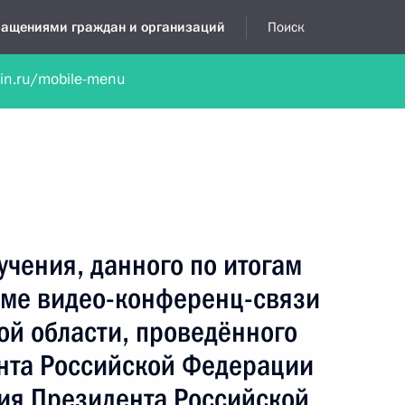
бращениями граждан и организаций
Поиск
lin.ru/mobile-menu
нта
Обратиться в устной форме
Новости
Обзоры обращени
я приёмная
декабрь, 2025
учения, данного по итогам
име видео-конференц-связи
ой области, проведённого
нта Российской Федерации
ия Президента Российской