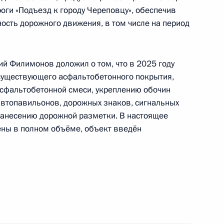
с обращениями граждан и организаций
оги «Подъезд к городу Череповцу», обеспечив
ой Президента Российской Федерации
ость дорожного движения, в том числе на период
нтября 2025 года
ий Филимонов доложил о том, что в 2025 году
уществующего асфальтобетонного покрытия,
асфальтобетонной смеси, укреплению обочин
к
автопавильонов, дорожных знаков, сигнальных
нанесению дорожной разметки. В настоящее
ы), данное по итогам личного приёма в режиме
ны в полном объёме, объект введён
 Вологодской области, проведённого
кой Федерации начальником Управления
 по межрегиональным и культурным связям
асловым в Приёмной Президента Российской
оскве 21 января 2025 года