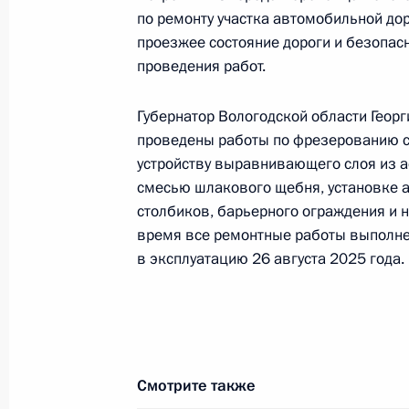
Российской Федерации по работе 
по ремонту участка автомобильной дор
Михаилом Михайловским в Приёмн
проезжее состояние дороги и безопасн
по приёму граждан в Москве 11 се
проведения работ.
4 декабря 2025 года, 15:36
Губернатор Вологодской области Георг
проведены работы по фрезерованию с
устройству выравнивающего слоя из 
13 октября 2025 года, понедельни
смесью шлакового щебня, установке 
столбиков, барьерного ограждения и 
Исполнено поручение (меры принят
время все ремонтные работы выполне
видео-конференц-связи жительницы
в эксплуатацию 26 августа 2025 года.
по поручению Президента Российс
Президента Российской Федерации
с зарубежными странами Игорем М
Федерации по приёму граждан в М
13 октября 2025 года, 17:00
Смотрите также