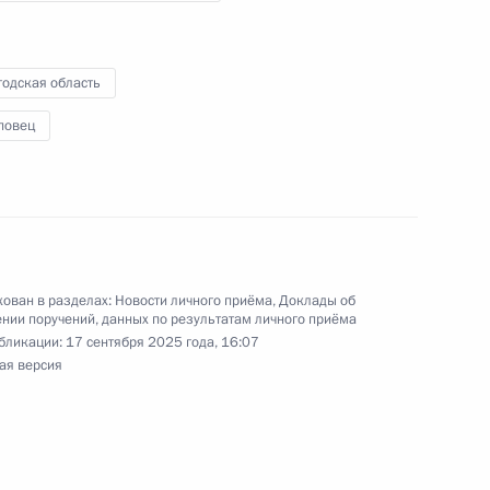
кой Федерации Владимиром Симоненко
й Федерации по приёму граждан в Москве
годская область
повец
ного по итогам личного приёма в режиме видео-
одской области, проведённого по поручению
ован в разделах:
Новости личного приёма
,
Доклады об
 начальником Управления Президента
нии поручений, данных по результатам личного приёма
м формирования и деятельности
бликации:
17 сентября 2025 года, 16:07
ая версия
кой Федерации Владимиром Симоненко
й Федерации по приёму граждан в Москве