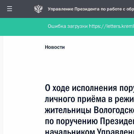
Управление Президента по работе с о
Ошибка загрузки https://letters.krem
Обратиться в форме электронного докуме
Все новости
Личный приём
Мобильна
Новости
Поиск по руководителю, географии и тематике
О ходе исполнения пор
личного приёма в реж
Все руководители, регионы, города и темы
жительницы Вологодск
по поручению Президе
начальником Управлен