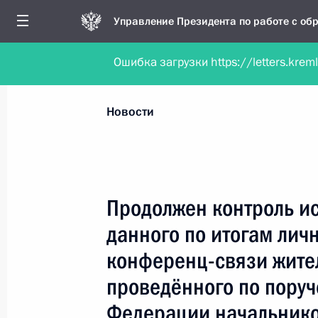
Управление Президента по работе с о
Ошибка загрузки https://letters.krem
Обратиться в форме электронного докуме
Все новости
Личный приём
Мобильна
Новости
Поиск по руководителю, географии и тематике
Продолжен контроль и
данного по итогам лич
Все руководители, регионы, города и темы
конференц-связи жите
проведённого по пору
Федерации начальнико