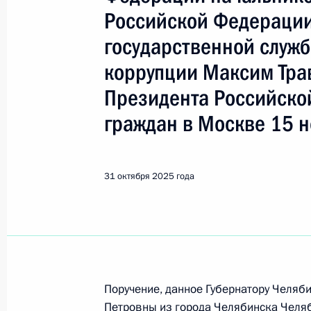
Челябинск
Российской Федерации
государственной служб
27 марта, пятница
коррупции Максим Тра
27 марта 2026 года по поручению
Президента Российско
руководитель Главного следственн
граждан в Москве 15 н
Российской Федерации по городу 
Президента Российской Федерации
граждан
31 октября 2025 года
27 марта 2026 года, 17:07
11 февраля, среда
Продлён контроль в рабочем поряд
Поручение, данное Губернатору Челя
конференц-связи жительницы Челя
Петровны из города Челябинска Челяб