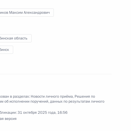
ников Максим Александрович
ы), данное по итогам личного приёма в режиме
бинская область
ы Челябинской области, проведённого
бинск
кой Федерации начальником Управления
 по внутренней политике Андреем Яриным
й Федерации по приёму граждан в Москве
ован в разделах:
Новости личного приёма
,
Решения по
м об исполнении поручений, данных по результатам личного
бликации:
31 октября 2025 года, 16:56
ая версия
ного по итогам личного приёма в режиме видео-