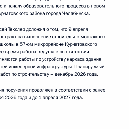
 советником Президента Российской Федерации
ию и началу образовательного процесса в новом
езидента Российской Федерации по приёму
рчатовского района города Челябинска.
ода
ей Текслер доложил о том, что 9 апреля
онтракт на выполнение строительно-монтажных
я школы в 57-ом микрорайоне Курчатовского
ее время работы ведутся в соответствии
чного приёма в режиме видео-конференц-связи
лняются работы по устройству каркаса здания,
 проведённого по поручению Президента
сетей инженерной инфраструктуры. Планируемый
 Президента Российской Федерации Антоном
абот по строительству – декабрь 2026 года.
 Российской Федерации по приёму граждан
ия поручения продолжен в соответствии с ранее
 2026 года и до 1 апреля 2027 года.