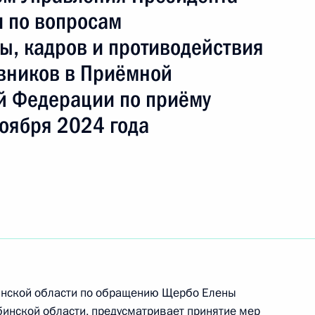
 по вопросам
ы, кадров и противодействия
вников в Приёмной
 Президента Российской Федерации
й Федерации по приёму
ого управления Следственного комитета
оября 2024 года
Москве Дмитрий Беляев провёл в Приёмной
 по приёму граждан в Москве личный приём
ке по итогам личного приёма в режиме видео-
бинской области по обращению Щербо Елены
бинской области, проведённого по поручению
инской области, предусматривает принятие мер