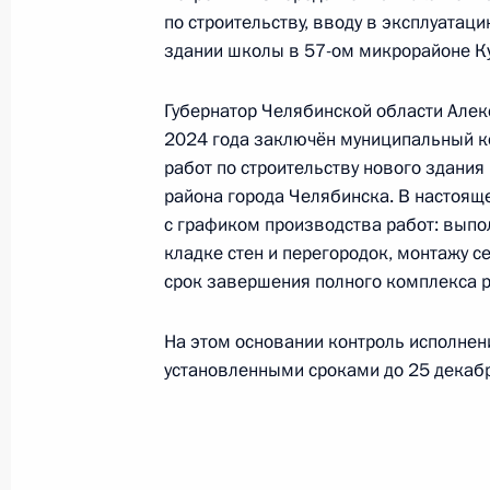
Президента Российской Федерации
по строительству, вводу в эксплуатац
Антоном Кобяковым в Приёмной Пр
здании школы в 57-ом микрорайоне Ку
граждан в Москве 13 июля 2018 г
11 февраля 2026 года, 18:20
Губернатор Челябинской области Алекс
2024 года заключён муниципальный к
работ по строительству нового здани
района города Челябинска. В настоящ
О ходе принятия мер по итогам ли
с графиком производства работ: выпо
жительницы Челябинской области,
кладке стен и перегородок, монтажу 
Российской Федерации советником
срок завершения полного комплекса р
Кобяковым в Приёмной Президента
в Москве 13 июля 2018 года
На этом основании контроль исполнен
11 февраля 2026 года, 18:18
установленными сроками до 25 декабря
31 октября 2025 года, пятница