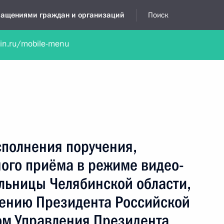
бращениями граждан и организаций
Поиск
lin.ru/mobile-menu
нта
Обратиться в устной форме
Новости
Обзоры обращени
я приёмная
март, 2026
сполнения поручения,
ного приёма в режиме видео-
льницы Челябинской области,
чению Президента Российской
м Управления Президента