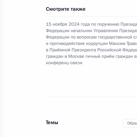
Продолжен контроль исполнения по
Смотрите также
в режиме видео-конференц-связи 
по поручению Президента Российс
15 ноября 2024 года по поручению Презид
Президента Российской Федерации 
Федерации начальник Управления Президе
и противодействия коррупции Мак
Федерации по вопросам государственной с
и противодействия коррупции Максим Трав
Российской Федерации по приёму 
в Приёмной Президента Российской Федер
31 октября 2025 года, 16:56
граждан в Москве личный приём граждан в
конференц-связи
О ходе исполнения поручения, дан
конференц-связи жительницы Челя
Президента Российской Федерации
Российской Федерации по вопросам
и противодействия коррупции Мак
Темы
Российской Федерации по приёму 
Обра
31 октября 2025 года, 16:43