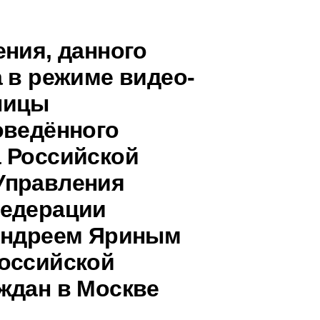
ения, данного
 в режиме видео-
ницы
оведённого
 Российской
Управления
Федерации
 Андреем Яриным
оссийской
ждан в Москве