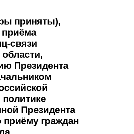
ры приняты),
о приёма
ц-связи
 области,
ию Президента
ачальником
оссийской
 политике
ной Президента
 приёму граждан
ода