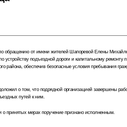
 по обращению от имени жителей Шапоревой Елены Михайло
 по устройству подъездной дороги и капитальному ремонту
ого района, обеспечив безопасные условия пребывания гра
доложил о том, что подрядной организацией завершены раб
ъездных путей к ним.
и о принятых мерах поручение признано исполненным.