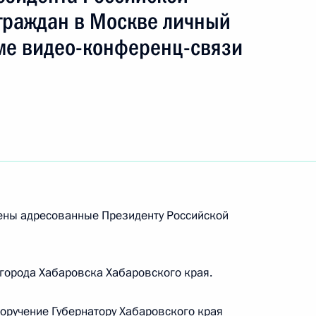
граждан в Москве личный
ме видео-конференц-связи
ть следующие материалы
ю Президента Российской Федерации начальник
й Федерации по общественным проектам Сергей
дента Российской Федерации по приёму
раждан в режиме видео-конференц-связи
рены адресованные Президенту Российской
 города Хабаровска Хабаровского края.
поручение Губернатору Хабаровского края