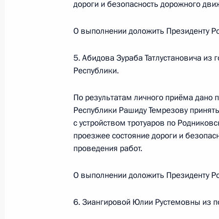
дороги и безопасность дорожного движ
Президента Российской Федерации
Российской Федерации по обеспеч
О выполнении доложить Президенту Ро
Локаткиной в Приёмной Президент
в Москве 14 ноября 2019 года
5. Абидова Зураба Татлустановича из
19 декабря 2023 года, 19:04
Республики.
По результатам личного приёма дано 
Республики Рашиду Темрезову принять
О ходе принятия мер по итогам ли
с устройством тротуаров по Родниковс
жительницы Хабаровского края, пр
проезжее состояние дороги и безопасн
Российской Федерации начальнико
проведения работ.
Федерации по обеспечению консти
в Приёмной Президента Российско
О выполнении доложить Президенту Ро
14 ноября 2019 года
19 декабря 2023 года, 18:51
6. Зиангировой Юлии Рустемовны из по