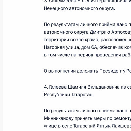
3. Сидехмеева Евгения Геральдовича 
Ненецкого автономного округа.
16 января 2024 года, вторник
По результатам личного приёма дано 
автономного округа Дмитрию Артюхову
О ходе исполнения поручения, дан
территории возле храма, расположенно
конференц-связи жительницы Хаба
Нагорная улица, дом 6А, обеспечив к
Президента Российской Федерации
в том числе на период проведения рабо
Российской Федерации по госуда
в Приёмной Президента Российско
О выполнении доложить Президенту Ро
17 марта 2023 года
16 января 2024 года, 18:30
4. Галеева Шамиля Вильдановича из с
Республики Татарстан.
19 декабря 2023 года, вторник
По результатам личного приёма дано п
Минниханову принять меры по ремонту
Продлён контроль в рабочем поряд
улице в селе Татарский Янтык Лаишев
конференц-связи жительницы Хаба