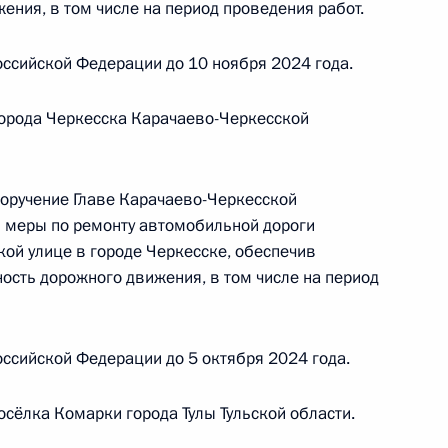
ения, в том числе на период проведения работ.
 начальником Управления Президента
ению конституционных прав граждан Татьяной
ссийской Федерации до 10 ноября 2024 года.
а Российской Федерации по приёму граждан
 города Черкесска Карачаево-Черкесской
поручение Главе Карачаево-Черкесской
 меры по ремонту автомобильной дороги
чного приёма в режиме видео-конференц-связи
кой улице в городе Черкесске, обеспечив
оведённого по поручению Президента
ость дорожного движения, в том числе на период
м Управления Президента Российской
туционных прав граждан Татьяной Локаткиной
й Федерации по приёму граждан в Москве
ссийской Федерации до 5 октября 2024 года.
сёлка Комарки города Тулы Тульской области.