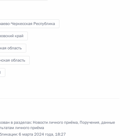
 Дмитрием Козаком в Приёмной Президента
граждан в Москве 21 апреля 2023 года
чаево-Черкесская Республика
ровский край
кая область
нская область
ручения, данного по итогам личного приёма
3
ительницы Хабаровского края, проведённого
кой Федерации начальником Управления
 по обеспечению конституционных прав граждан
Президента Российской Федерации по приёму
года
ован в разделах:
Новости личного приёма
,
Поручения, данные
льтатам личного приёма
бликации:
6 марта 2024 года, 18:27