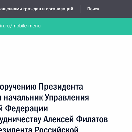
бращениями граждан и организаций
Поиск
lin.ru/mobile-menu
нта
Обратиться в устной форме
Новости
Обзоры обращени
я приёмная
апрель, 2024
поручению Президента
 начальник Управления
й Федерации
удничеству Алексей Филатов
езидента Российской