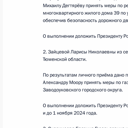
6 марта 2024 года по поручению 
Михаилу Дегтярёву принять меры по р
Управления Президента Российской
многоквартирного жилого дома 39 по 
Алексей Филатов провёл в Приёмн
обеспечив безопасность дорожного дви
граждан в Москве личный приём г
6 марта 2024 года, 18:27
О выполнении доложить Президенту Ро
2. Зайцевой Ларисы Николаевны из се
Тюменской области.
9 февраля 2024 года, пятница
Продлён контроль исполнения пору
По результатам личного приёма дано 
в режиме видео-конференц-связи ж
Александру Моору принять меры по га
по поручению Президента Российс
Заводоуковского городского округа.
Президента Российской Федерации
Осиповым в Приёмной Президента 
О выполнении доложить Президенту Ро
в Москве 17 марта 2023 года
и до 1 ноября 2024 года.
9 февраля 2024 года, 17:01