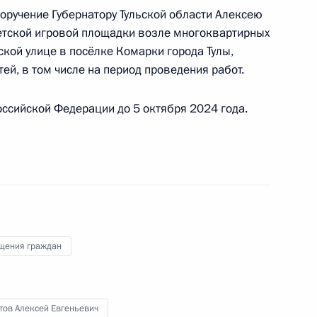
оручение Губернатору Тульской области Алексею
к
етской игровой площадки возле многоквартирных
ской улице в посёлке Комарки города Тулы,
ы), данное по итогам личного приёма в режиме
ей, в том числе на период проведения работ.
ы Хабаровского края, проведённого
кой Федерации заместителем Руководителя
ссийской Федерации до 5 октября 2024 года.
йской Федерации Дмитрием Козаком
й Федерации по приёму граждан в Москве
щения граждан
ного по итогам личного приёма в режиме видео-
ровского края, проведённого по поручению
тов Алексей Евгеньевич
 заместителем Руководителя Администрации