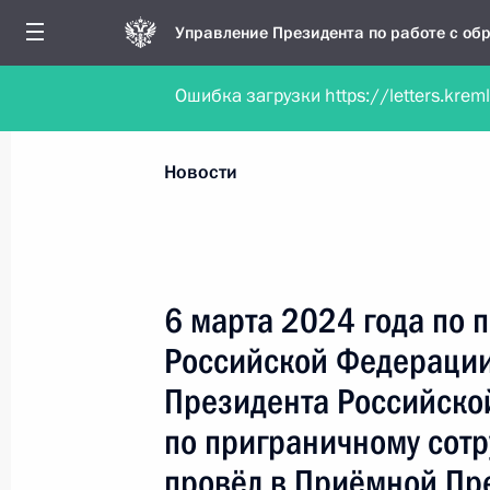
Управление Президента по работе с о
Ошибка загрузки https://letters.krem
Обратиться в форме электронного докуме
Все новости
Личный приём
Мобильна
Новости
Поиск по руководителю, географии и тематике
6 марта 2024 года по 
Российской Федерации
Все руководители, регионы, города и темы
Президента Российско
по приграничному сотр
провёл в Приёмной Пр