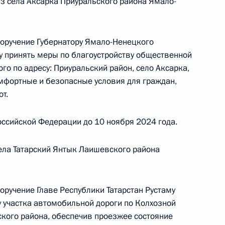
из села Аксарка Приуральского района Ямало-
поручение Губернатору Ямало-Ненецкого
 принять меры по благоустройству общественной
ного по итогам личного приёма в режиме видео-
го по адресу: Приуральский район, село Аксарка,
ровского края, проведённого по поручению
омфортные и безопасные условия для граждан,
 начальником Управления Президента
т.
рственным наградам Владимиром Осиповым
й Федерации по приёму граждан в Москве
ссийской Федерации до 10 ноября 2024 года.
ела Татарский Янтык Лаишевского района
оручение Главе Республики Татарстан Рустаму
 участка автомобильной дороги по Колхозной
ке по итогам личного приёма в режиме видео-
ского района, обеспечив проезжее состояние
ровского края, проведённого по поручению