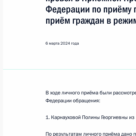
Хабаровск
Федерации по приёму 
приём граждан в режи
Показа
6 марта 2024 года
10 апреля 2024 года, среда
10 апреля 2024 года по поручени
Управления Президента Российско
Новиков провёл в Приёмной Прези
граждан в Москве личный приём г
В ходе личного приёма были рассмот
10 апреля 2024 года, 17:28
Федерации обращения:
1. Карнауховой Полины Георгиевны из
6 марта 2024 года, среда
По результатам личного приёма дано 