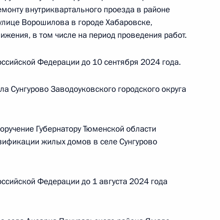
Президента Российской Федерации начальник
емонту внутриквартального проезда в районе
 Федерации по приграничному сотрудничеству
улице Ворошилова в городе Хабаровске,
ой Президента Российской Федерации по приёму
жения, в том числе на период проведения работ.
раждан в режиме видео-конференц-связи
ссийской Федерации до 10 сентября 2024 года.
ла Сунгурово Заводоуковского городского округа
чения, данного по итогам личного приёма
поручение Губернатору Тюменской области
ительницы Хабаровского края, проведённого
зификации жилых домов в селе Сунгурово
кой Федерации начальником Управления
 по государственным наградам Владимиром
Российской Федерации по приёму граждан
ссийской Федерации до 1 августа 2024 года