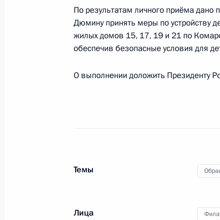
По результатам личного приёма дано п
30 октября 2023 года, понедельни
Дюмину принять меры по устройству д
жилых домов 15, 17, 19 и 21 по Комар
Исполнено поручение (меры принят
обеспечив безопасные условия для дет
видео-конференц-связи жительниц
по поручению Президента Российс
О выполнении доложить Президенту Ро
Администрации Президента Росси
в Приёмной Президента Российско
21 апреля 2023 года
30 октября 2023 года, 19:00
27 октября 2023 года, пятница
Темы
Обра
О ходе исполнения поручения, дан
конференц-связи жительницы Хаба
Лица
Фила
Президента Российской Федерации