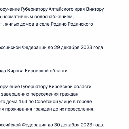
оручение Губернатору Алтайского края Виктору
ию нормативным водоснабжением,
, жилых домов в селе Родино Родинского
ного по итогам личного приёма в режиме видео-
ровского края, проведённого по поручению
 начальником Управления Президента
оссийской Федерации до 29 декабря 2023 года
рственным наградам Владимиром Осиповым
й Федерации по приёму граждан в Москве
ода Кирова Кировской области.
поручение Губернатору Кировской области
о завершению переселения граждан
го дома 164 по Советской улице в городе
я проживания граждан до их переселения.
ке по итогам личного приёма в режиме видео-
ссийской Федерации до 30 декабря 2023 года.
ровского края, проведённого по поручению