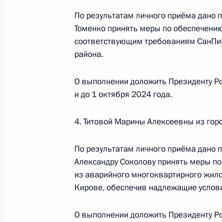
По результатам личного приёма дано п
Томенко принять меры по обеспечен
16 января 2024 года, вторник
соответствующим требованиям СанПиН
района.
О ходе исполнения поручения, дан
конференц-связи жительницы Хаба
Президента Российской Федерации
О выполнении доложить Президенту Р
и до 1 октября 2024 года.
Российской Федерации по госуда
в Приёмной Президента Российско
17 марта 2023 года
4. Титовой Марины Алексеевны из гор
16 января 2024 года, 18:30
По результатам личного приёма дано 
Александру Соколову принять меры п
из аварийного многоквартирного жило
19 декабря 2023 года, вторник
Кирове, обеспечив надлежащие услови
Продлён контроль в рабочем поряд
О выполнении доложить Президенту Ро
конференц-связи жительницы Хаба