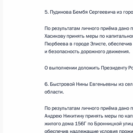
Президента Российской Федерации
5. Пудинова Бембя Сергеевича из гор
Российской Федерации по обеспеч
Локаткиной в Приёмной Президент
По результатам личного приёма дано 
в Москве 14 ноября 2019 года
Хасикову принять меры по капитально
19 декабря 2023 года, 19:04
Пюрбеева в городе Элисте, обеспечив
и безопасность дорожного движения.
О ходе принятия мер по итогам ли
О выполнении доложить Президенту Ро
жительницы Хабаровского края, пр
Российской Федерации начальнико
6. Быстровой Нины Евгеньевны из се
Федерации по обеспечению консти
области.
в Приёмной Президента Российско
14 ноября 2019 года
По результатам личного приёма дано 
Андрею Никитину принять меры по ка
19 декабря 2023 года, 18:51
жилого дома 156Г по Бронницкой улиц
обеспечив надлежащие условия прожи