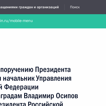
бращениями граждан и организаций
Поиск
lin.ru/mobile-menu
нта
Обратиться в устной форме
Новости
Обзоры обращени
я приёмная
апрель, 2024
о поручению Президента
 начальник Управления
й Федерации
аградам Владимир Осипов
езидента Российской