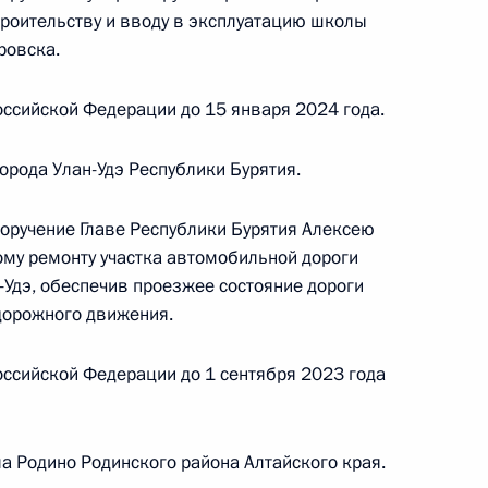
Президента Российской Федерации начальник
троительству и вводу в эксплуатацию школы
 Федерации по приграничному сотрудничеству
ровска.
ой Президента Российской Федерации по приёму
раждан в режиме видео-конференц-связи
ссийской Федерации до 15 января 2024 года.
орода Улан-Удэ Республики Бурятия.
поручение Главе Республики Бурятия Алексею
му ремонту участка автомобильной дороги
чения, данного по итогам личного приёма
-Удэ, обеспечив проезжее состояние дороги
ительницы Хабаровского края, проведённого
дорожного движения.
кой Федерации начальником Управления
 по государственным наградам Владимиром
ссийской Федерации до 1 сентября 2023 года
Российской Федерации по приёму граждан
а Родино Родинского района Алтайского края.