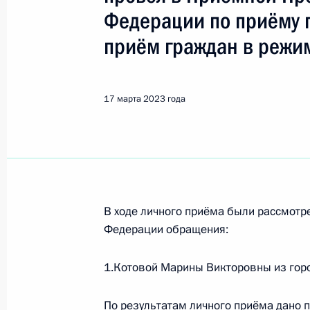
Хабаровск
Федерации по приёму 
приём граждан в режи
Показа
17 марта 2023 года
10 апреля 2024 года, среда
10 апреля 2024 года по поручени
Управления Президента Российско
Новиков провёл в Приёмной Прези
граждан в Москве личный приём г
В ходе личного приёма были рассмот
10 апреля 2024 года, 17:28
Федерации обращения:
1.Котовой Марины Викторовны из горо
6 марта 2024 года, среда
По результатам личного приёма дано 