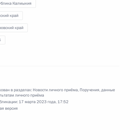
ублика Калмыкия
 Дмитрием Козаком в Приёмной Президента
граждан в Москве 21 апреля 2023 года
йский край
ровский край
6
ручения, данного по итогам личного приёма
ительницы Хабаровского края, проведённого
кой Федерации начальником Управления
ован в разделах:
Новости личного приёма
,
Поручения, данные
 по обеспечению конституционных прав граждан
льтатам личного приёма
Президента Российской Федерации по приёму
бликации:
17 марта 2023 года, 17:52
ая версия
года