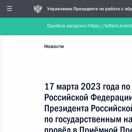
Управление Президента по работе с о
Ошибка загрузки https://letters.krem
Обратиться в форме электронного докуме
Все новости
Личный приём
Мобильна
Новости
Поиск по руководителю, географии и тематике
17 марта 2023 года п
Российской Федерации
Все руководители, регионы, города и темы
Президента Российско
по государственным н
провёл в Приёмной Пр