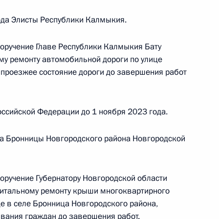
 начальником Управления Президента
ода Элисты Республики Калмыкия.
ению конституционных прав граждан Татьяной
а Российской Федерации по приёму граждан
поручение Главе Республики Калмыкия Бату
му ремонту автомобильной дороги по улице
 проезжее состояние дороги до завершения работ
чного приёма в режиме видео-конференц-связи
ссийской Федерации до 1 ноября 2023 года.
оведённого по поручению Президента
м Управления Президента Российской
ла Бронницы Новгородского района Новгородской
туционных прав граждан Татьяной Локаткиной
й Федерации по приёму граждан в Москве
поручение Губернатору Новгородской области
питальному ремонту крыши многоквартирного
е в селе Бронница Новгородского района,
вания граждан до завершения работ.