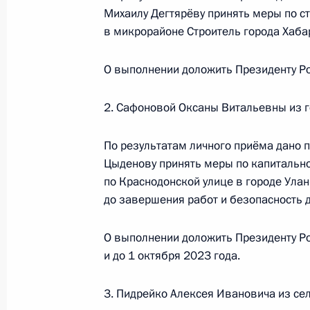
6 марта 2024 года по поручению 
Михаилу Дегтярёву принять меры по с
Управления Президента Российской
в микрорайоне Строитель города Хаба
Алексей Филатов провёл в Приёмн
граждан в Москве личный приём г
О выполнении доложить Президенту Ро
6 марта 2024 года, 18:27
2. Сафоновой Оксаны Витальевны из г
По результатам личного приёма дано 
9 февраля 2024 года, пятница
Цыденову принять меры по капитально
Продлён контроль исполнения пору
по Краснодонской улице в городе Улан
в режиме видео-конференц-связи ж
до завершения работ и безопасность 
по поручению Президента Российс
Президента Российской Федерации
О выполнении доложить Президенту Ро
Осиповым в Приёмной Президента 
и до 1 октября 2023 года.
в Москве 17 марта 2023 года
3. Пидрейко Алексея Ивановича из сел
9 февраля 2024 года, 17:01