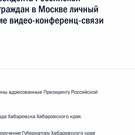
граждан в Москве личный
ме видео-конференц-связи
ть следующие материалы
ю Президента Российской Федерации начальник
й Федерации по общественным проектам Сергей
дента Российской Федерации по приёму
раждан в режиме видео-конференц-связи
рены адресованные Президенту Российской
да Хабаровска Хабаровского края.
поручение Губернатору Хабаровского края