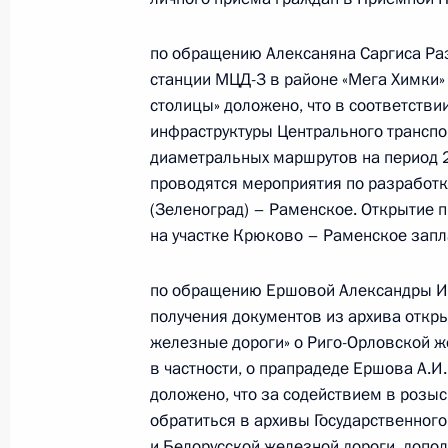
в сфере природопользования по го
Богуш провёл в Приёмной Президе
по обращению Алексаняна Саргиса Раз
в Москве личный приём граждан
станции МЦД-3 в районе «Мега Химки»
17 сентября 2025 года, 16:22
столицы» доложено, что в соответств
инфраструктуры Центрального транспо
диаметральных маршрутов на период 
9 апреля 2025 года, среда
проводятся мероприятия по разработ
(Зеленоград) – Раменское. Открытие 
Исполнены поручения, данные по р
на участке Крюково – Раменское запл
по поручению Президента Российс
Московской области Алексеем Аст
по обращению Ершовой Александры И
Федерации по приёму граждан в М
получения документов из архива откр
железные дороги» о Риго-Орловской же
9 апреля 2025 года, 16:07
в частности, о прапрадеде Ершова А.
доложено, что за содействием в розы
обратиться в архивы Государственног
6 марта 2025 года, четверг
и Белорусской железной дороги, допол