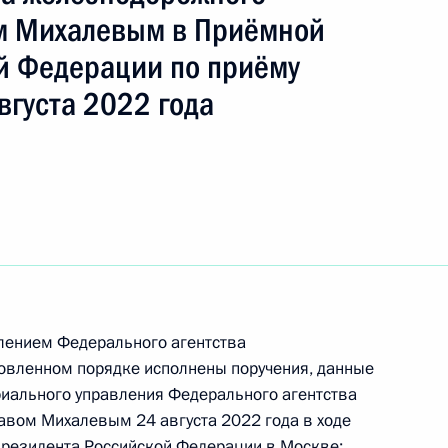
м Михалевым в Приёмной
й Федерации по приёму
вгуста 2022 года
резидента Российской Федерации руководитель
еральной службы по надзору в сфере
кве и Калужской области Александр Богуш
ссийской Федерации по приёму граждан
лением Федерального агентства
овленном порядке исполнены поручения, данные
иального управления Федерального агентства
нию Президента Российской Федерации
авом Михалевым 24 августа 2022 года в ходе
правления Федеральной службы по надзору
Президента Российской Федерации в Москве: