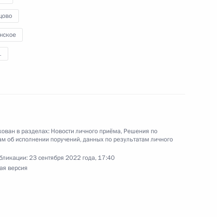
 в Приёмной Президента Российской
цово
скве 24 августа 2022 года
нское
1
ю Президента Российской Федерации
ориального управления Федерального агентства
еслав Михалев провел в Приёмной Президента
ован в разделах:
Новости личного приёма
,
Решения по
м об исполнении поручений, данных по результатам личного
граждан в Москве личный приём граждан
бликации:
23 сентября 2022 года, 17:40
ая версия