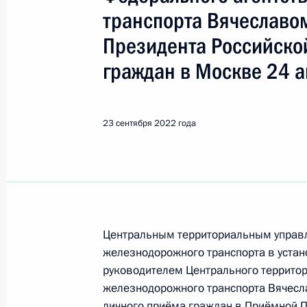
Фрязино
транспорта Вячеславо
Президента Российско
29 мая, пятница
граждан в Москве 24 а
29 мая 2026 года по поручению П
Межрегионального управления Фед
природопользования по городу Мос
23 сентября 2022 года
провёл в Приёмной Президента Ро
в Москве личный приём граждан
29 мая 2026 года, 16:44
Центральным территориальным управ
17 сентября 2025 года, среда
железнодорожного транспорта в устан
руководителем Центрального территор
17 сентября 2025 года по поруче
железнодорожного транспорта Вячесл
руководитель Межрегионального у
личного приёма граждан в Приёмной 