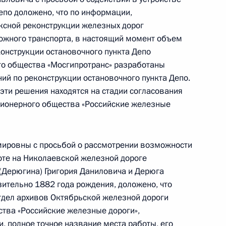
езультатам личного приёма, проведённого
епо доложено, что по информации,
кой Федерации заместителем Генерального
ксной реконструкции железных дорог
 Юрием Пономаревым в Приёмной Президента
ожного транспорта, в настоящий момент объем
граждан в Москве 15 ноября 2023 года
конструкции остановочного пункта Депо
го общества «Мосгипротранс» разработаны
ий по реконструкции остановочного пункта Депо.
 эти решения находятся на стадии согласования
кционерного общества «Российские железные
ю Президента Российской Федерации
пекции труда в Московской области Нелли
ировны с просьбой о рассмотрении возможности
резидента Российской Федерации по приёму
оте на Николаевской железной дороге
раждан
(Дерюгина) Григория Даниловича и Дерюга
ительно 1882 года рождения, доложено, что
тдел архивов Октябрьской железной дороги
тва «Российские железные дороги»,
, полное точное название места работы, его