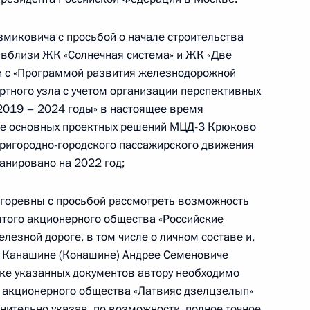
роду Москве и Калужской области Александр
нта Российской Федерации по приёму граждан
миковича с просьбой о начале строительства
 вблизи ЖК «Солнечная система» и ЖК «Две
ии с «Программой развития железнодорожной
ртного узла с учетом организации перспективных
2019 – 2024 годы» в настоящее время
ке основных проектных решений МЦД-3 Крюково
пригородно-городского пассажирского движения
езультатам личного приёма, проведённого
анировано на 2022 год;
кой Федерации военным комиссаром
аховым в Приёмной Президента Российской
горевны с просьбой рассмотреть возможность
оскве 6 марта 2025 года
ытого акционерного общества «Российские
лезной дороге, в том числе о личном составе и,
И. Канашине (Конашине) Андрее Семеновиче
ске указанных документов автору необходимо
о акционерного общества «Латвияс дзелцзелып»
нительно указав, по возможности, полное точное