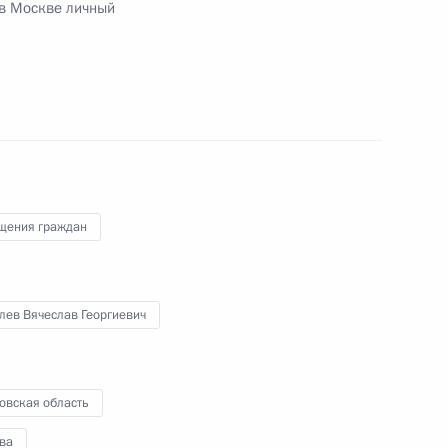
 в Москве личный
Президента Российской Федерации начальник
ения Федеральной таможенной службы Сергей
ента Российской Федерации по приёму граждан
щения граждан
лев Вячеслав Георгиевич
езультатам личного приёма, проведённого
овская область
кой Федерации руководителем Центрального
ерального агентства железнодорожного
ва