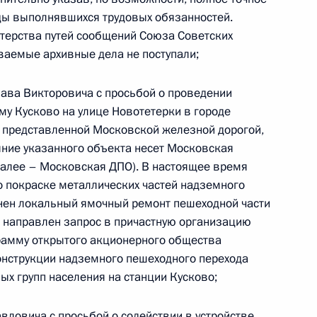
ды выполнявшихся трудовых обязанностей.
Президента Российской Федерации военный
стерства путей сообщений Союза Советских
сей Астахов провёл в Приёмной Президента
ваемые архивные дела не поступали;
граждан в Москве личный приём граждан
ава Викторовича с просьбой о проведении
му Кусково на улице Новотетерки в городе
 представленной Московской железной дорогой,
яние указанного объекта несет Московская
далее – Московская ДПО). В настоящее время
езультатам личного приёма, проведённого
 покраске металлических частей надземного
кой Федерации руководителем Государственной
нен локальный ямочный ремонт пешеходной части
асти Нелли Айзитулиной в Приёмной Президента
 направлен запрос в причастную организацию
граждан в Москве 23 ноября 2023 года
рамму открытого акционерного общества
онструкции надземного пешеходного перехода
ых групп населения на станции Кусково;
ловича с просьбой о содействии в устройстве