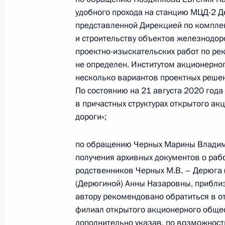
Исполнены поручения, данные по р
удобного прохода на станцию МЦД-2 Д
по поручению Президента Российс
представленной Дирекцией по компле
прокурора Российской Федерации
и строительству объектов железнодор
Российской Федерации по приёму 
проектно-изыскательских работ по ре
22 декабря 2023 года, 18:37
не определен. Институтом акционерно
несколько вариантов проектных решен
По состоянию на 21 августа 2020 года
в причастных структурах открытого а
23 ноября 2023 года, четверг
дороги»;
23 ноября 2023 года по поручени
руководитель Государственной инс
по обращению Черных Марины Владим
Айзитулина провела в Приёмной П
получения архивных документов о раб
граждан в Москве личный приём г
родственников Черных М.В. – Дерюга 
(Дерюгиной) Анны Назаровны, приблиз
23 ноября 2023 года, 19:20
автору рекомендовано обратиться в о
филиал открытого акционерного общес
дополнительно указав, по возможности