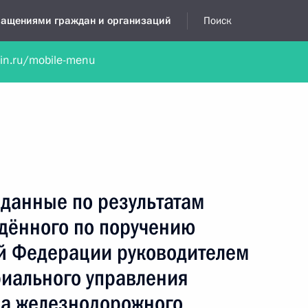
бращениями граждан и организаций
Поиск
lin.ru/mobile-menu
нта
Обратиться в устной форме
Новости
Обзоры обращени
я приёмная
май, 2026
данные по результатам
едённого по поручению
й Федерации руководителем
риального управления
ва железнодорожного