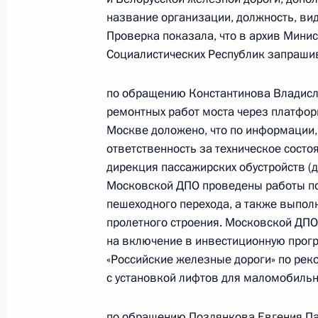
название организации, должность, ви
6 марта 2025 года по поручению 
Проверка показала, что в архив Мини
комиссар Московской области Алек
Социалистических Республик запраши
Российской Федерации по приёму 
6 марта 2025 года, 16:08
по обращению Константинова Владисл
ремонтных работ моста через платфор
Москве доложено, что по информации,
22 декабря 2023 года, пятница
ответственность за техническое состо
дирекция пассажирских обустройств (
Исполнены поручения, данные по р
Московской ДПО проведены работы по
по поручению Президента Российс
пешеходного перехода, а также выпол
инспекции труда в Московской обл
пролетного строения. Московской ДПО
Российской Федерации по приёму 
на включение в инвестиционную прог
«Российские железные дороги» по рек
22 декабря 2023 года, 18:44
с установкой лифтов для маломобильн
по обращению Поздянкова Евгения Пав