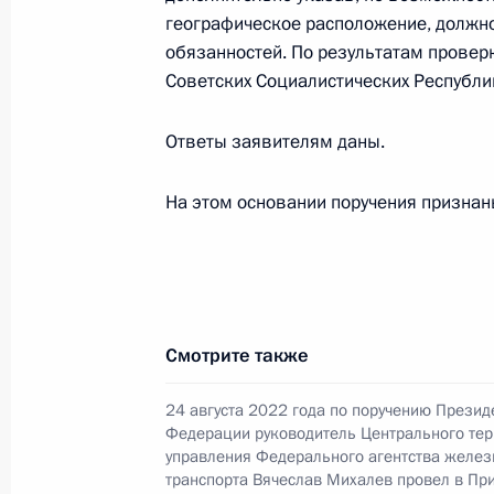
15 ноября 2023 года, среда
географическое расположение, должн
обязанностей. По результатам провер
15 ноября 2023 года по поручени
Советских Социалистических Республи
заместитель Генерального прокур
провёл в Приёмной Президента Ро
Ответы заявителям даны.
в Москве личный приём граждан
15 ноября 2023 года, 20:12
На этом основании поручения призна
19 июля 2023 года, среда
Исполнены поручения, данные по р
Смотрите также
по поручению Президента Российс
таможенного управления Федерал
24 августа 2022 года по поручению Презид
в Приёмной Президента Российско
Федерации руководитель Центрального тер
управления Федерального агентства желе
15 июня 2023 года
транспорта Вячеслав Михалев провел в Пр