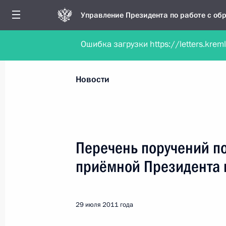
Управление Президента по работе с о
Ошибка загрузки https://letters.krem
Обратиться в форме электронного докуме
Все новости
Личный приём
Мобильна
Новости
Поиск по руководителю, географии и тематике
Перечень поручений п
приёмной Президента 
Все руководители, регионы, города и темы
29 июля 2011 года