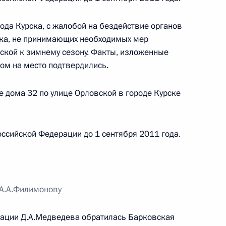
 Республике Калмыкия
ода Курска, с жалобой на бездействие органов
ска, не принимающих необходимых мер
вской к зимнему сезону. Факты, изложенные
ом на место подтвердились.
боты мобильной приёмной Президента в городе
е дома 32 по улице Орловской в городе Курске
ссийской Федерации до 1 сентября 2011 года.
я поручений, данных по итогам работы
 Ленинградской области
 А.А.Филимонову
рации Д.А.Медведева обратилась Барковская