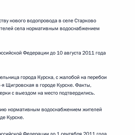
ству нового водопровода в селе Старково
ителей села нормативным водоснабжением
зидента будет работать в Нижнем Новгороде
ссийской Федерации до 10 августа 2011 года
ельница города Курска, с жалобой на перебои
-я Щигровская в городе Курске. Факты,
боты мобильной приёмной Президента
ерки с выездом на место подтвердились.
ению нормативным водоснабжением жителей
де Курске.
ссийской Федерации до 1 сентября 2011 года.
я поручений, данных по итогам работы