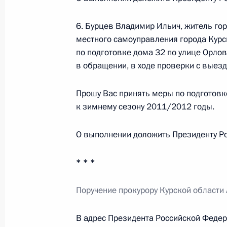
мобильной приёмной Президента в
6. Бурцев Владимир Ильич, житель гор
1 августа 2011 года, 19:30
местного самоуправления города Кур
по подготовке дома 32 по улице Орло
в обращении, в ходе проверки с выезд
Перечень поручений по итогам ра
Раменское Московской области
Прошу Вас принять меры по подготовк
к зимнему сезону 2011/2012 годы.
1 августа 2011 года, 19:20
О выполнении доложить Президенту Ро
30 июля 2011 года, суббота
* * *
О ходе исполнения пункта 3 перечн
мобильной приёмной Президента в
Поручение прокурору Курской области
30 июля 2011 года, 16:50
В адрес Президента Российской Феде