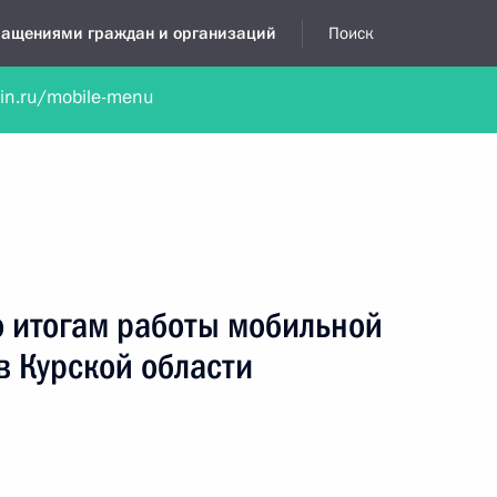
бращениями граждан и организаций
Поиск
lin.ru/mobile-menu
нта
Обратиться в устной форме
Новости
Обзоры обращени
я приёмная
август, 2011
о итогам работы мобильной
в Курской области