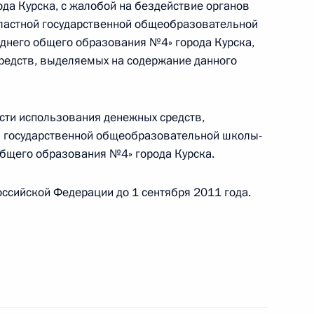
да Курска, с жалобой на бездействие органов
бластной государственной общеобразовательной
ного по итогам работы мобильной приёмной
днего общего образования №4» города Курска,
редств, выделяемых на содержание данного
сти использования денежных средств,
 государственной общеобразовательной школы-
общего образования №4» города Курска.
боты мобильной приёмной Президента в Курской
ссийской Федерации до 1 сентября 2011 года.
оде Раменское Московской области