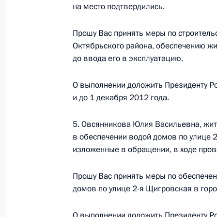
на место подтвердились.
2 августа 2011 года, 09:05
Прошу Вас принять меры по строитель
Октябрьского района, обеспечению ж
до ввода его в эксплуатацию.
2 августа мобильная приёмная Пре
2 августа 2011 года, 09:00
О выполнении доложить Президенту Ро
и до 1 декабря 2012 года.
1 августа 2011 года, понедельник
5. Овсянникова Юлия Васильевна, жит
в обеспечении водой домов по улице 2
Перечень поручений по итогам ра
изложенные в обращении, в ходе пров
в Пермском крае
1 августа 2011 года, 20:00
Прошу Вас принять меры по обеспеч
домов по улице 2-я Щигровская в горо
О выполнении доложить Президенту Ро
О ходе исполнения пункта 6 перечн