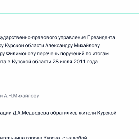
ть следующие материалы
перечня поручений по итогам работы мобильной
сударственно-правового управления Президента
у Курской области Александру Михайлову
дру Филимонову перечень поручений по итогам
а в Курской области 28 июля 2011 года.
ня поручений по итогам работы мобильной
ти А.Н.Михайлову
рации Д.А.Медведева обратились жители Курской
6 плана мероприятий по реализации перечня
ты мобильной приёмной Президента в городе
ительница города Курска, с жалобой