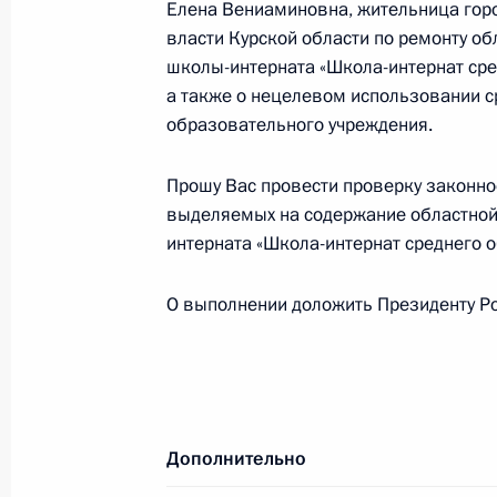
Елена Вениаминовна, жительница горо
власти Курской области по ремонту о
О ходе исполнения поручения, дан
школы-интерната «Школа-интернат сре
Президента в Калужской области
а также о нецелевом использовании с
образовательного учреждения.
30 июля 2011 года, 16:40
Прошу Вас провести проверку законно
выделяемых на содержание областной
29 июля 2011 года, пятница
интерната «Школа-интернат среднего 
Перечень поручений по итогам ра
О выполнении доложить Президенту Ро
области
29 июля 2011 года, 19:00
Работа мобильной приёмной в гор
Дополнительно
29 июля 2011 года, 18:30