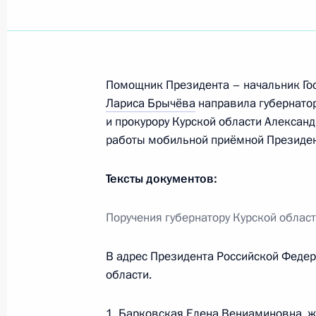
Показа
О ходе исполнения пунктов 3 и 5 
приёмной в Астраханской области
Помощник Президента – начальник Го
3 августа 2011 года, 18:15
Лариса Брычёва
направила губернатор
и прокурору Курской области Алексан
работы мобильной приёмной Президент
О ходе исполнения пункта 2 переч
Тексты документов:
приёмной в Амурской области
3 августа 2011 года, 18:00
Поручения губернатору Курской облас
В адрес Президента Российской Феде
О ходе исполнения пунктов 1, 2 и 
области.
поручений, данных по итогам рабо
Ростове-на-Дону
1. Барковская Елена Вениаминовна, ж