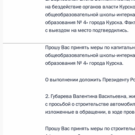
на бездействие органов власти Курско
3 августа 2011 года, 17:50
общеобразовательной школы-интернат
образования № 4» города Курска. Фак
с выездом на место подтвердились.
О ходе исполнения пунктов 2 и 4 п
мобильной приёмной Президента в 
Прошу Вас принять меры по капитальн
3 августа 2011 года, 17:40
общеобразовательной школы-интернат
образования № 4» города Курска.
О выполнении доложить Президенту Ро
2 августа 2011 года, вторник
Работа мобильной приёмной в Яро
2. Губарева Валентина Васильевна, ж
с просьбой о строительстве автомоби
2 августа 2011 года, 18:40
изложенные в обращении, в ходе пров
Прошу Вас принять меры по строитель
Советник Президента Вениамин Яко