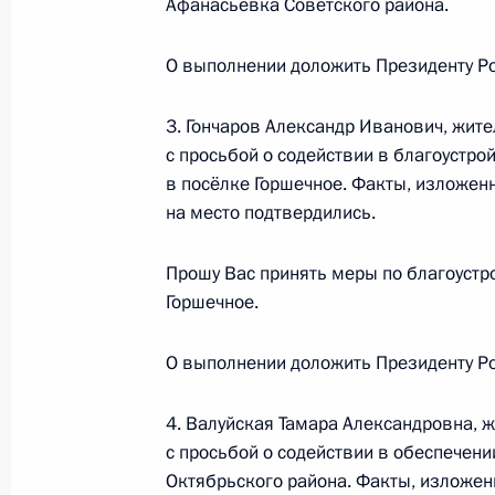
Афанасьевка Советского района.
факты, выявившиеся в ходе рассмо
Петербурга
О выполнении доложить Президенту Ро
2 августа 2011 года, 17:40
3. Гончаров Александр Иванович, жите
с просьбой о содействии в благоустро
в посёлке Горшечное. Факты, изложен
Губернатору Калужской области Ан
на место подтвердились.
рассмотрения обращения заявител
2 августа 2011 года, 17:30
Прошу Вас принять меры по благоустро
Горшечное.
Работа мобильной приёмной в Ниж
О выполнении доложить Президенту Ро
2 августа 2011 года, 17:20
4. Валуйская Тамара Александровна, ж
с просьбой о содействии в обеспече
Октябрьского района. Факты, изложен
2 августа мобильная приёмная Пре