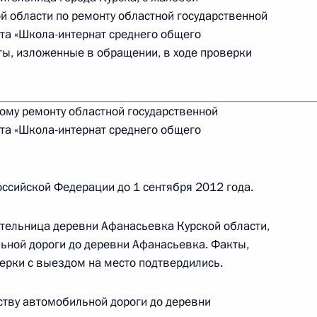
й области по ремонту областной государственной
а «Школа-интернат среднего общего
ты, изложенные в обращении, в ходе проверки
еречня поручений, данных по итогам работы
городе Таганроге Ростовской области
ому ремонту областной государственной
а «Школа-интернат среднего общего
ссийской Федерации до 1 сентября 2012 года.
славской области
ительница деревни Афанасьевка Курской области,
льной дороги до деревни Афанасьевка. Факты,
ерки с выездом на место подтвердились.
ству автомобильной дороги до деревни
влев направил на проверку в прокуратуру