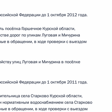
трения обращения заявителя из Санкт-
ссийской Федерации до 1 октября 2012 года.
ль посёлка Горшечное Курской области,
йстве дорог по уликам Луговая и Мичурина
ные в обращении, в ходе проверки с выездом
атолию Артамонову дано поручение в ходе
я
йству улиц Луговая и Мичурина в посёлке
егородской области
ссийской Федерации до 1 октября 2011 года.
ительница села Старково Курской области,
нии нормативным водоснабжением села Старково
ные в обращении, в ходе проверки с выездом
зидента будет работать в Ярославской области