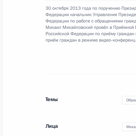
граждан в Москве 4 февраля 2015 
30 октября 2013 года по поручению Прези
Федерации начальник Управления Президе
2 октября 2015 года, 17:08
Федерации по работе с обращениями гражд
Михаил Михайловский провёл в Приёмной 
Российской Федерации по приёму граждан
приём граждан в режиме видео-конференц
О ходе исполнения поручения, дан
конференц-связи жительницы горо
Президента Российской Федераци
Федерации Игорем Левитиным в П
по приёму граждан в Москве 3 апр
2 октября 2015 года, 17:06
Темы
Обра
О ходе исполнения поручения, дан
конференц-связи жительницы Кост
Лица
Миха
Президента Российской Федерации