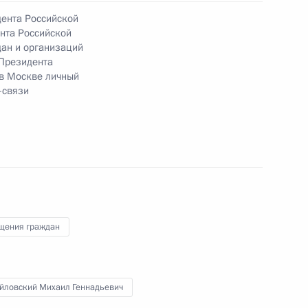
года
дента Российской
нта Российской
ан и организаций
Президента
 в Москве личный
-связи
ного по итогам личного приёма в режиме видео-
да Москвы, проведённого по поручению
и помощником Президента Российской
риёмной Президента Российской Федерации
еля 2014 года
щения граждан
ного по итогам личного приёма в режиме видео-
ромской области, проведённого по поручению
йловский Михаил Геннадьевич
 первым заместителем Руководителя