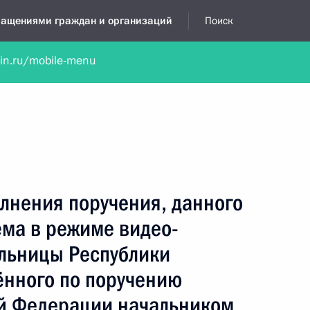
бращениями граждан и организаций
Поиск
lin.ru/mobile-menu
нта
Обратиться в устной форме
Новости
Обзоры обращени
я приёмная
октябрь, 2015
лнения поручения, данного
ёма в режиме видео-
льницы Республики
ённого по поручению
й Федерации начальником