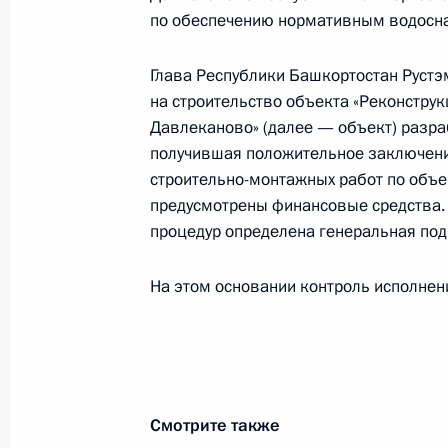
по обеспечению нормативным водосн
2 октября 2015 года, 17:10
Глава Республики Башкортостан Рустэм
на строительство объекта «Реконстру
О ходе исполнения поручения, дан
Давлеканово» (далее — объект) разра
конференц-связи жительницы Воро
получившая положительное заключени
Президента Российской Федерации
строительно-монтажных работ по объе
Российской Федерации Дмитрием 
предусмотрены финансовые средства. 
Российской Федерации по приёму г
процедур определена генеральная под
2 октября 2015 года, 17:09
На этом основании контроль исполнени
О ходе исполнения поручения, дан
конференц-связи жительницы Амурс
Президента Российской Федерации
Смотрите также
Сергеем Григоровым в Приёмной П