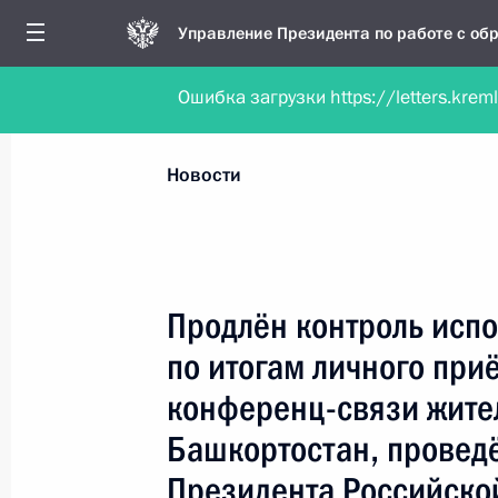
Управление Президента по работе с о
Ошибка загрузки https://letters.krem
Обратиться в форме электронного докуме
Все новости
Личный приём
Мобильна
Новости
Поиск по руководителю, географии и тематике
Продлён контроль испо
по итогам личного при
Все руководители, регионы, города и темы
конференц-связи жите
Башкортостан, провед
Президента Российско