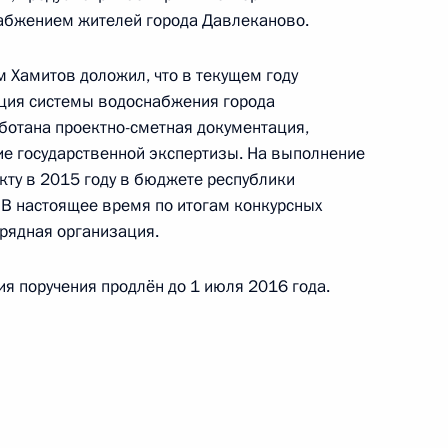
абжением жителей города Давлеканово.
 Хамитов доложил, что в текущем году
кция системы водоснабжения города
ного по итогам личного приёма в режиме видео-
ботана проектно-сметная документация,
нежской области, проведённого по поручению
е государственной экспертизы. На выполнение
 начальником Референтуры Президента
кту в 2015 году в бюджете республики
Калимулиным в Приёмной Президента
В настоящее время по итогам конкурсных
раждан в Москве 18 сентября 2014 года
рядная организация.
я поручения продлён до 1 июля 2016 года.
ного по итогам личного приёма в режиме видео-
кой области, проведённого по поручению
 советником Президента Российской Федерации
резидента Российской Федерации по приёму