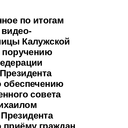
нное по итогам
 видео-
ницы Калужской
о поручению
Федерации
 Президента
о обеспечению
енного совета
ихаилом
Президента
 приёму граждан