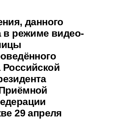
ения, данного
 в режиме видео-
ницы
роведённого
 Российской
резидента
 Приёмной
Федерации
ве 29 апреля