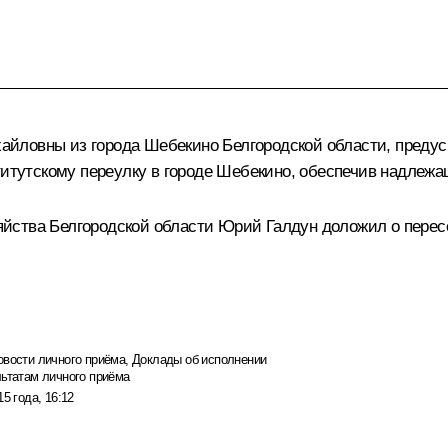
йловны из города Шебекино Белгородской области, предус
ститутскому переулку в городе Шебекино, обеспечив надлеж
йства Белгородской области Юрий Галдун доложил о пересе
овости личного приёма
,
Доклады об исполнении
льтатам личного приёма
15 года, 16:12