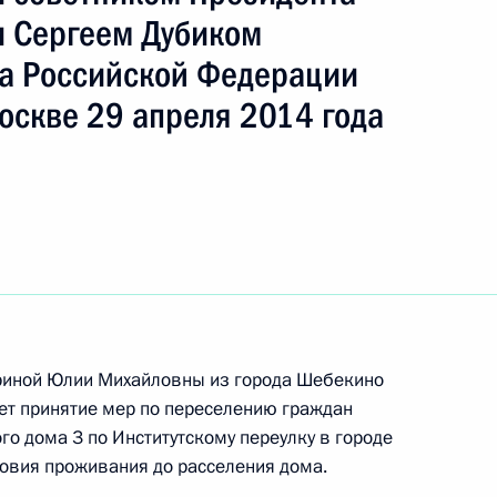
ть следующие материалы
 Сергеем Дубиком
а Российской Федерации
я поручений, данных по итогам работы
оскве 29 апреля 2014 года
ьной приёмной Президента
ю Президента Российской Федерации советник
 Михаил Федотов провёл в Приёмной
 по приёму граждан в Москве личный приём
риной Юлии Михайловны из города Шебекино
ц-связи
ет принятие мер по переселению граждан
о дома 3 по Институтскому переулку в городе
овия проживания до расселения дома.