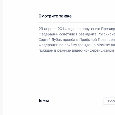
Смотрите также
Продолжен контроль исполнения по
в режиме видео-конференц-связи ж
29 апреля 2014 года по поручению Презид
по поручению Президента Российс
Федерации советник Президента Российск
Сергей Дубик провёл в Приёмной Президен
Российской Федерации Вениамино
Федерации по приёму граждан в Москве л
Российской Федерации по приёму г
граждан в режиме видео-конференц-связи
27 января 2015 года, 16:52
Продлён контроль исполнения пунк
работы в Московской области моб
27 января 2015 года, 16:51
Темы
Обра