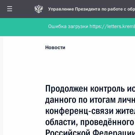
Управление Президента по работе с о
Ошибка загрузки https://letters.krem
Обратиться в форме электронного докуме
Все новости
Личный приём
Мобильна
Новости
Поиск по руководителю, географии и тематике
Продолжен контроль и
данного по итогам лич
Все руководители, регионы, города и темы
конференц-связи жите
области, проведённого
Российской Федерации