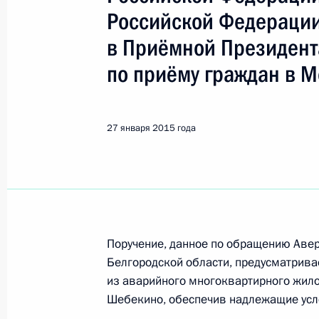
Показа
Российской Федерации
в Приёмной Президент
О ходе исполнения пункта 2 перечн
по приёму граждан в М
в Калининградской области мобил
28 января 2015 года, 13:39
27 января 2015 года
27 января 2015 года, вторник
27 января 2015 года по поручени
Президента Российской Федерации
Президента Российской Федерации
Поручение, данное по обращению Аве
граждан в режиме видео-конферен
Белгородской области, предусматрива
27 января 2015 года, 18:04
из аварийного многоквартирного жилог
Шебекино, обеспечив надлежащие усл