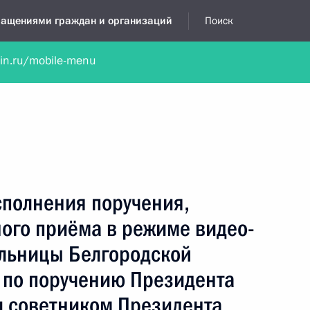
бращениями граждан и организаций
Поиск
lin.ru/mobile-menu
нта
Обратиться в устной форме
Новости
Обзоры обращени
я приёмная
январь, 2015
сполнения поручения,
ного приёма в режиме видео-
льницы Белгородской
 по поручению Президента
 советником Президента