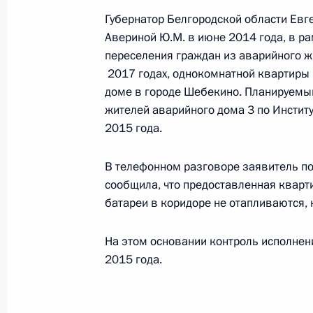
Губернатор Белгородской области Евг
Продолжен контроль исполнения по
Авериной Ю.М. в июне 2014 года, в р
в режиме видео-конференц-связи 
переселения граждан из аварийного 
проведённого по поручению Прези
2017 годах, однокомнатной квартиры 
Управления Президента Российско
доме в городе Шебекино. Планируемы
политике Инной Биленкиной в При
жителей аварийного дома 3 по Институ
по приёму граждан в Москве 17 де
2015 года.
27 января 2015 года, 16:56
В телефонном разговоре заявитель п
сообщила, что предоставленная кварт
батареи в коридоре не отапливаются, 
Продолжен контроль исполнения по
в режиме видео-конференц-связи ж
проведённого по поручению Прези
На этом основании контроль исполнен
2015 года.
Президента Российской Федерации
Российской Федерации по приёму 
27 января 2015 года, 16:54