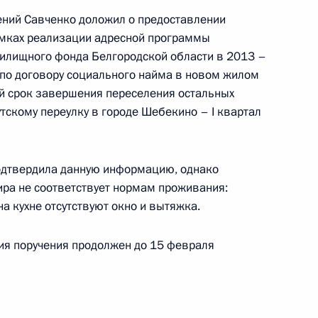
ений Савченко доложил о предоставлении
ручения, данного по итогам личного приёма
амках реализации адресной программы
жительницы Калининградской области,
жилищного фонда Белгородской области в 2013 –
дента Российской Федерации начальником
по договору социального найма в новом жилом
й Федерации по научно-образовательной
й срок завершения переселения остальных
ёмной Президента Российской Федерации
тскому переулку в городе Шебекино – I квартал
кабря 2014 года
одтвердила данную информацию, однако
ира не соответствует нормам проживания:
на кухне отсутствуют окно и вытяжка.
ручения, данного по итогам личного приёма
ительницы Белгородской области,
дента Российской Федерации советником
ия поручения продолжен до 15 февраля
 Сергеем Дубиком в Приёмной Президента
граждан в Москве 29 апреля 2014 года