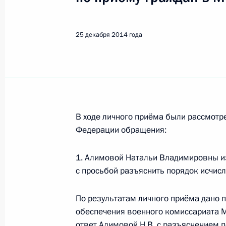
Показа
25 декабря 2014 года
О ходе исполнения поручения, дан
конференц-связи жительницы Рязан
Президента Российской Федерации
Российской Федерации по межреги
странами в Приёмной Президента 
в Москве 3 октября 2011 года
В ходе личного приёма были рассмот
27 декабря 2014 года, 12:13
Федерации обращения:
1. Алимовой Натальи Владимировны и
О ходе исполнения поручения, дан
с просьбой разъяснить порядок исчисл
конференц-связи жительницы Астра
Президента Российской Федерации
По результатам личного приёма дано 
Российской Федерации Сергеем Ив
обеспечения военного комиссариата 
Федерации по приёму граждан в Мо
ответ Алимовой Н.В. с разъяснением п