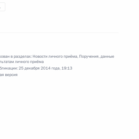
тогам личного приёма в режиме видео-
1
тского края, проведённого по поручению
и помощником Президента Российской
иёмной Президента по приёму граждан
ован в разделах:
Новости личного приёма
,
Поручения, данные
льтатам личного приёма
бликации:
25 декабря 2014 года, 19:13
ая версия
тогам личного приёма в режиме видео-
й области, проведённого по поручению
 советником Президента Российской Федерации
й Президента Российской Федерации по приёму
 года