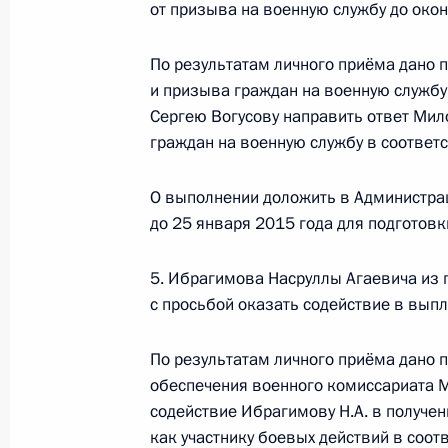
от призыва на военную службу до окон
Исполнен пункт 2 перечня поручен
области мобильной приёмной През
По результатам личного приёма дано 
26 декабря 2014 года, 16:58
и призыва граждан на военную службу
Сергею Вогусову направить ответ Мил
граждан на военную службу в соответ
Исполнен пункт 2 перечня поручен
О выполнении доложить в Администра
области мобильной приёмной През
до 25 января 2015 года для подготов
26 декабря 2014 года, 16:55
5. Ибрагимова Насруллы Агаевича из 
с просьбой оказать содействие в выпл
25 декабря 2014 года, четверг
По результатам личного приёма дано 
25 декабря 2014 года по поручен
обеспечения военного комиссариата 
комиссар Московской области Але
содействие Ибрагимову Н.А. в получе
Российской Федерации по приёму 
как участнику боевых действий в соо