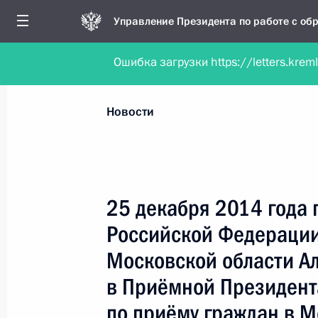
Управление Президента по работе с о
Ошибка загрузки https://letters.krem
Обратиться в форме электронного докуме
Все новости
Личный приём
Мобильна
Новости
Поиск по руководителю, географии и тематике
25 декабря 2014 года
Российской Федераци
Все руководители, регионы, города и темы
Московской области А
в Приёмной Президент
по приёму граждан в 