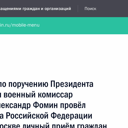
бращениями граждан и организаций
Поиск
lin.ru/mobile-menu
нта
Обратиться в устной форме
Новости
Обзоры обращени
я приёмная
декабрь, 2014
 по поручению Президента
и военный комиссар
лександр Фомин провёл
а Российской Федерации
Москве личный приём граждан