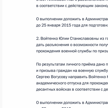
в соответствии с действующим законо
27 декабря 2014 года, 12:11
О выполнении доложить в Администра
до 25 января 2015 года для подготов
26 декабря 2014 года, пятница
2. Войтенко Юлии Станиславовны из г
Продолжен контроль исполнения по
дать разъяснения о возможности полу
в режиме видео-конференц-связи ж
прохождения военной службы по призы
по поручению Президента Российс
Президента Российской Федерации
По результатам личного приёма дано 
Российской Федерации по приёму г
и призыва граждан на военную службу
26 декабря 2014 года, 17:03
Сергею Вогусову направить Войтенко 
академического отпуска для прохожде
десантных войсках в соответствии с 
Продолжен контроль исполнения по
О выполнении доложить в Администра
в режиме видео-конференц-связи ж