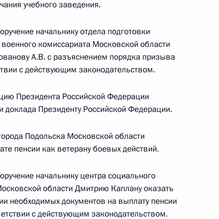
чания учебного заведения.
ий, данных по итогам работы в Костромской
идента
поручение начальнику отдела подготовки
 военного комиссариата Московской области
ованову А.В. с разъяснением порядка призыва
ствии с действующим законодательством.
ий, данных по итогам работы во Владимирской
цию Президента Российской Федерации
идента
ки доклада Президенту Российской Федерации.
города Подольска Московской области
ате пенсии как ветерану боевых действий.
поручение начальнику центра социального
ию Президента Российской Федерации военный
Московской области Дмитрию Каплану оказать
ксандр Фомин провёл в Приёмной Президента
нии необходимых документов на выплату пенсии
граждан в Москве личный приём граждан
тветствии с действующим законодательством.