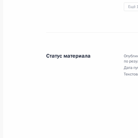
Исполнено поручение, данное по и
Ещё 
конференц-связи жительницы Камча
Президента Российской Федераци
Федерации Андреем Фурсенко в Пр
в Москве 23 апреля 2013 года
25 декабря 2014 года, 17:28
Статус материала
Опублик
по резу
Дата пу
Текстов
Исполнено поручение, данное по и
конференц-связи жителя Московско
Президента Российской Федерации
Вениамином Яковлевым в Приёмно
граждан в Москве 23 октября 2014
25 декабря 2014 года, 17:26