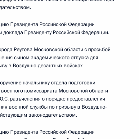
дательством.
цию Президента Российской Федерации
ки доклада Президенту Российской Федерации.
орода Реутова Московской области с просьбой
ручения, данного по итогам личного приёма
чения сыном академического отпуска для
ителя Хабаровского края, проведённого
ву в Воздушно-десантных войсках.
кой Федерации Руководителем Администрации
 Сергеем Ивановым в Приёмной Президента
поручение начальнику отдела подготовки
раждан в Москве 22 августа 2013 года
 военного комиссариата Московской области
Ю.С. разъяснения о порядке предоставления
ния военной службы по призыву в Воздушно-
действующим законодательством.
ручения, данного по итогам личного приёма
цию Президента Российской Федерации
ителя Хабаровского края, проведённого