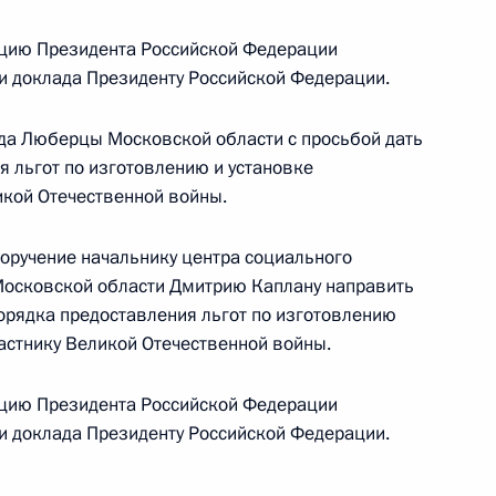
цию Президента Российской Федерации
ки доклада Президенту Российской Федерации.
тогам личного приёма в режиме видео-
да Люберцы Московской области с просьбой дать
ублики Мордовия, проведённого по поручению
я льгот по изготовлению и установке
 первым заместителем Руководителя
икой Отечественной войны.
йской Федерации Алексеем Громовым
й Федерации по приёму граждан в Москве
поручение начальнику центра социального
Московской области Дмитрию Каплану направить
порядка предоставления льгот по изготовлению
частнику Великой Отечественной войны.
цию Президента Российской Федерации
тогам личного приёма в режиме видео-
ки доклада Президенту Российской Федерации.
вской области, проведённого по поручению
и помощником Президента Российской