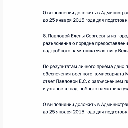
25 декабря 2014 года, 19:13
О выполнении доложить в Администра
до 25 января 2015 года для подготов
Исполнено поручение, данное по и
6. Павловой Елены Сергеевны из горо
конференц-связи жительницы Респ
разъяснения о порядке предоставлени
Президента Российской Федерации
надгробного памятника участнику Вел
Администрации Президента Росси
в Приёмной Президента Российско
По результатам личного приёма дано 
25 ноября 2014 года
обеспечения военного комиссариата 
25 декабря 2014 года, 17:35
ответ Павловой Е.С. с разъяснением 
и установке надгробного памятника у
О выполнении доложить в Администра
Исполнено поручение, данное по и
до 25 января 2015 года для подготов
конференц-связи жительницы Орло
Президента Российской Федераци