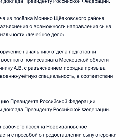
ки доклада Президенту Российской Федерации.
кой Федерации начальником Управления
по обеспечению деятельности Государственного
ча из посёлка Монино Щёлковского района
хаилом Брюхановым в Приёмной Президента
разъяснения о возможности направления сына
граждан в Москве 30 января 2013 года
иальности «лечебное дело».
поручение начальнику отдела подготовки
 военного комиссариата Московской области
чения, данного по итогам личного приёма
инину А.В. с разъяснением порядка призыва
жительницы Московской области, проведённого
военно-учётную специальность, в соответствии
кой Федерации первым заместителем
идента Российской Федерации Алексеем
Российской Федерации по приёму граждан
цию Президента Российской Федерации
ки доклада Президенту Российской Федерации.
з рабочего посёлка Новоивановское
сти с просьбой о предоставлении сыну отсрочки