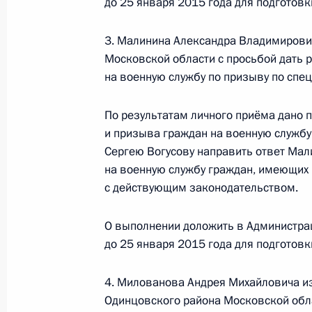
до 25 января 2015 года для подготов
по поручению Президента Российс
Президента Российской Федерации 
3. Малинина Александра Владимирови
совета Российской Федерации Ми
Московской области с просьбой дать 
Российской Федерации по приёму 
на военную службу по призыву по спец
26 декабря 2014 года, 17:01
По результатам личного приёма дано 
и призыва граждан на военную службу
Продлён контроль исполнения пору
Сергею Вогусову направить ответ Мал
в режиме видео-конференц-связи 
на военную службу граждан, имеющих 
по поручению Президента Российс
с действующим законодательством.
Руководителя Администрации През
Громовым в Приёмной Президента 
О выполнении доложить в Администра
в Москве 22 ноября 2012 года
до 25 января 2015 года для подготов
26 декабря 2014 года, 16:59
4. Милованова Андрея Михайловича и
Одинцовского района Московской обла