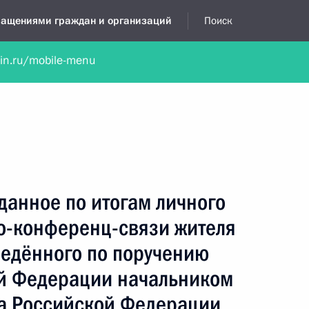
бращениями граждан и организаций
Поиск
lin.ru/mobile-menu
нта
Обратиться в устной форме
Новости
Обзоры обращени
я приёмная
декабрь, 2014
данное по итогам личного
о-конференц-связи жителя
ведённого по поручению
й Федерации начальником
а Российской Федерации