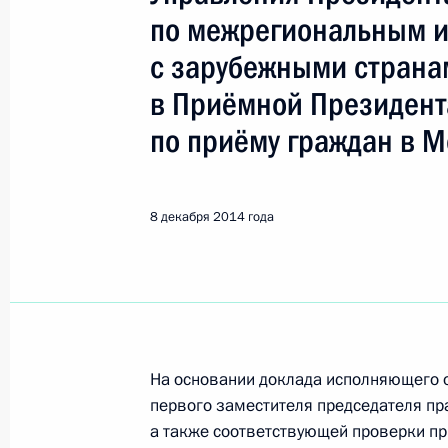
Показа
по межрегиональным и
с зарубежными стран
О ходе исполнения поручения, дан
в Приёмной Президент
конференц-связи жителя Ростовско
Президента Российской Федераци
по приёму граждан в М
Федерации – начальником Государ
Российской Федерации Ларисой Бр
Федерации по приёму граждан в М
8 декабря 2014 года
9 декабря 2014 года, 15:50
О ходе исполнения поручения, дан
конференц-связи жительницы Прим
На основании доклада исполняющего о
Президента Российской Федерации
первого заместителя председателя пр
Президента Российской Федерации 
а также соответствующей проверки пр
Федерации Дмитрием Песковым в 