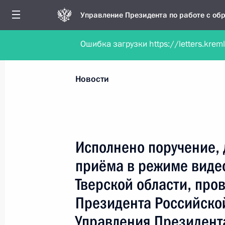
Управление Президента по работе с о
Ошибка загрузки https://letters.krem
Обратиться в форме электронного докуме
Все новости
Личный приём
Мобильна
Новости
Поиск по руководителю, географии и тематике
Исполнено поручение, 
приёма в режиме виде
Все руководители, регионы, города и темы
Тверской области, про
Президента Российско
Управления Президент