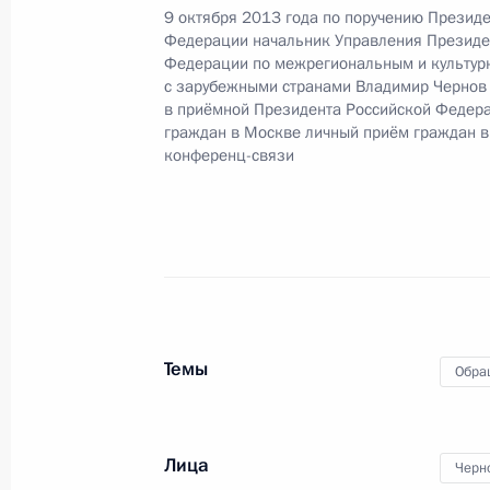
9 октября 2013 года по поручению Презид
Федерации начальник Управления Президе
Исполнен пункт 3 перечня поручен
Федерации по межрегиональным и культур
области мобильной приёмной През
с зарубежными странами Владимир Чернов
в приёмной Президента Российской Федера
8 декабря 2014 года, 17:57
граждан в Москве личный приём граждан в
конференц-связи
Исполнен пункт 1 перечня поручен
области мобильной приёмной През
8 декабря 2014 года, 17:54
Темы
Обра
Исполнен пункт 4 перечня поручен
автономном округе мобильной при
8 декабря 2014 года, 17:51
Лица
Черн