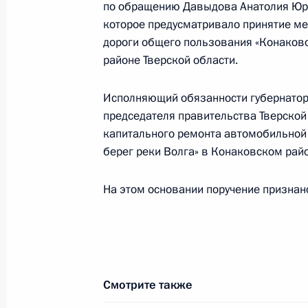
по обращению Давыдова Анатолия Юрь
по приёму граждан в Москве 19 ию
которое предусматривало принятие ме
9 декабря 2014 года, 15:45
дороги общего пользования «Конаково
районе Тверской области.
Исполняющий обязанности губернатора
8 декабря 2014 года, понедельник
председателя правительства Тверской
Исполнен пункт 6 перечня поручен
капитального ремонта автомобильной
области мобильной приёмной През
берег реки Волга» в Конаковском райо
8 декабря 2014 года, 18:04
На этом основании поручение признан
Исполнен пункт 5 перечня поручен
области мобильной приёмной През
8 декабря 2014 года, 18:01
Смотрите также