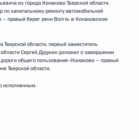
евича из города Конаково Тверской области,
ня 2014 года
р по капитальному ремонту автомобильной
 – правый берег реки Волга» в Конаковском
 Тверской области, первый заместитель
 области Сергей Дудукин доложил о завершении
ий, данных по итогам работы в Костромской
 дороги общего пользования «Конаково – правый
идента
не Тверской области.
о исполненным.
ий, данных по итогам работы в Волгоградской
идента