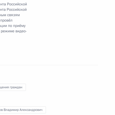
ента Российской
нта Российской
ий, данных по итогам работы в Калининградской
ным связям
идента
 провёл
ции по приёму
 режиме видео-
ий, данных по итогам работы в Волгоградской
идента
щения граждан
ий, данных по итогам работы в Ямало-Ненецком
ёмной Президента
ов Владимир Александрович