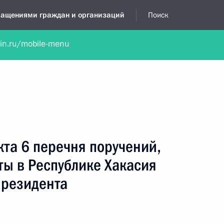
бращениями граждан и организаций
Поиск
lin.ru/mobile-menu
нта
Обратиться в устной форме
Новости
Обзоры обращени
я приёмная
декабрь, 2014
кта 6 перечня поручений,
ты в Республике Хакасия
Президента