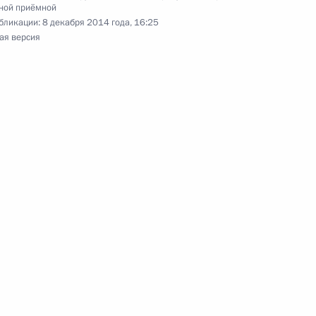
враля 2014 года
ной приёмной
бликации:
8 декабря 2014 года, 16:25
ая версия
ного по итогам личного приёма в режиме видео-
нодарского края, проведённого по поручению
 начальником Управления Президента
с обращениями граждан и организаций
ой Президента Российской Федерации
кабря 2012 года
ного по итогам личного приёма в режиме видео-
ского края, проведённого по поручению