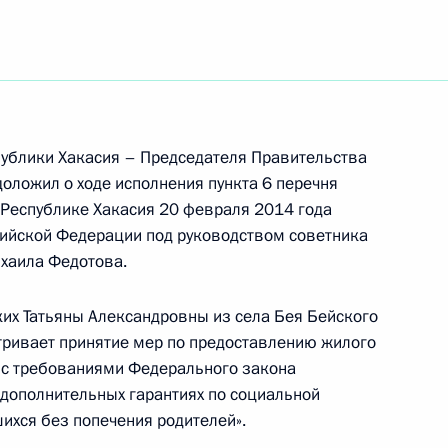
ть следующие материалы
я поручений, данных по итогам работы в городе
бильной приёмной Президента
ублики Хакасия – Председателя Правительства
оложил о ходе исполнения пункта 6 перечня
в Республике Хакасия 20 февраля 2014 года
ного по итогам личного приёма в режиме видео-
ийской Федерации под руководством советника
ской области, проведённого по поручению
хаила Федотова.
и помощником Президента Российской
ьного управления Президента Российской
их Татьяны Александровны из села Бея Бейского
 в Приёмной Президента Российской
тривает принятие мер по предоставлению жилого
оскве 21 февраля 2012 года
и с требованиями Федерального закона
 дополнительных гарантиях по социальной
шихся без попечения родителей».