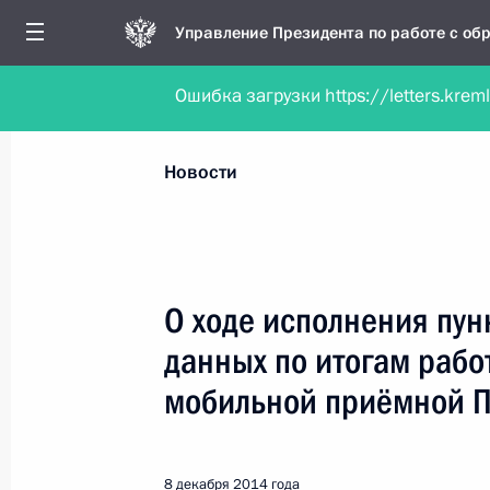
Управление Президента по работе с о
Ошибка загрузки https://letters.krem
Обратиться в форме электронного докуме
Все новости
Личный приём
Мобильна
Новости
Поиск по руководителю, географии и тематике
О ходе исполнения пун
данных по итогам рабо
Все руководители, регионы, города и темы
мобильной приёмной 
8 декабря 2014 года