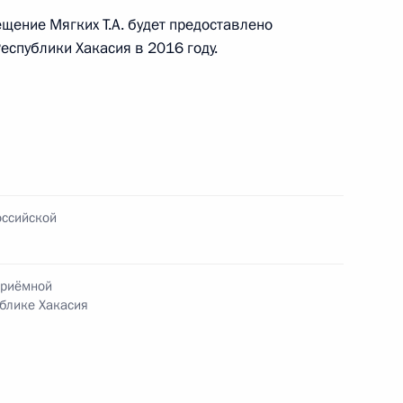
щение Мягких Т.А. будет предоставлено
ного по итогам личного приёма в режиме видео-
еспублики Хакасия в 2016 году.
лавской области, проведённого по поручению
и помощником Президента Российской
иёмной Президента Российской Федерации
нтября 2014 года
оссийской
ного по итогам личного приёма в режиме видео-
ьского края, проведённого по поручению
приёмной
 советником Президента Российской Федерации
блике Хакасия
Президента Российской Федерации по приёму
года