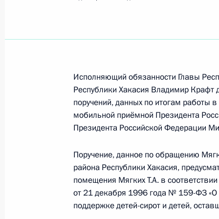
Показа
О ходе исполнения пункта 1 перечн
Таганроге Ростовской области мо
9 декабря 2014 года, 16:15
Исполняющий обязанности Главы Респ
Республики Хакасия Владимир Крафт д
поручений, данных по итогам работы 
О ходе исполнения поручения, дан
мобильной приёмной Президента Росс
конференц-связи жительницы Брян
Президента Российской Федерации Ми
Президента Российской Федераци
Федерации – начальником Контрол
Поручение, данное по обращению Мягк
Федерации Константином Чуйченко
района Республики Хакасия, предусма
Федерации по приёму граждан в М
помещения Мягких Т.А. в соответстви
от 21 декабря 1996 года № 159-ФЗ «О
9 декабря 2014 года, 16:13
поддержке детей-сирот и детей, остав