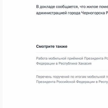
В докладе сообщается, что жилое поме
О ходе исполнения поручения, дан
администрацией города Черногорска Р
конференц-связи жительницы Ярос
Президента Российской Федераци
Федерации Андреем Фурсенко в Пр
по приёму граждан в Москве 25 се
9 декабря 2014 года, 16:10
Смотрите также
Работа мобильной приёмной Президента Р
Федерации в Республике Хакасия
О ходе исполнения поручения, дан
конференц-связи жителя Ставропол
Перечень поручений по итогам мобильной 
Президента Российской Федерации
Президента Российской Федерации в Респу
Михаилом Федотовым в Приёмной 
граждан в Москве 24 апреля 2012 
9 декабря 2014 года, 16:07