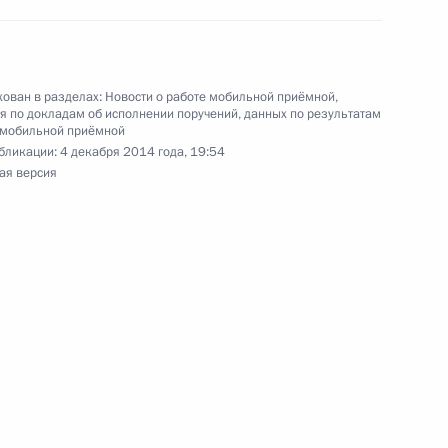
нежской области, проведённого по поручению
 начальником Управления Президента
рственным наградам Владимиром Осиповым
й Федерации по приёму граждан в Москве
ован в разделах:
Новости о работе мобильной приёмной
,
 по докладам об исполнении поручений, данных по результатам
 мобильной приёмной
бликации:
4 декабря 2014 года, 19:54
ая версия
ного по итогам личного приёма в режиме видео-
ской области, проведённого по поручению
 начальником Управления Президента
й политике Александром Манжосиным
й Федерации по приёму граждан в Москве