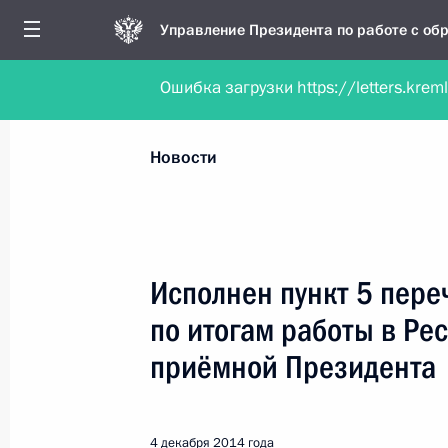
Управление Президента по работе с о
Ошибка загрузки https://letters.krem
Обратиться в форме электронного докуме
Все новости
Личный приём
Мобильна
Новости
Поиск по руководителю, географии и тематике
Исполнен пункт 5 пере
по итогам работы в Ре
Все руководители, регионы, города и темы
приёмной Президента
4 декабря 2014 года