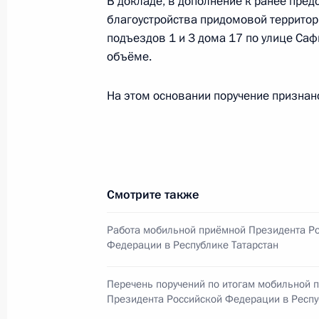
В докладе, в дополнение к ранее пре
благоустройства придомовой территори
8 декабря 2014 года, 15:56
подъездов 1 и 3 дома 17 по улице Са
объёме.
О ходе исполнения поручения, дан
На этом основании поручение признан
конференц-связи жительницы Крас
Президента Российской Федерации
Владимиром Толстым в Приёмной П
граждан в Москве 13 марта 2013 
8 декабря 2014 года, 15:53
Смотрите также
Работа мобильной приёмной Президента Р
Федерации в Республике Татарстан
О ходе исполнения поручения, дан
конференц-связи жителя Тверской 
Перечень поручений по итогам мобильной 
Президента Российской Федераци
Президента Российской Федерации в Респу
и документационного обеспечения