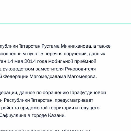
ть следующие материалы
ного по итогам личного приёма в режиме видео-
области, проведённого по поручению
 начальником Управления Президента
ональным и культурным связям с зарубежными
публики Татарстан Рустама Минниханова, а также
 Приёмной Президента Российской Федерации
полненным пункт 5 перечня поручений, данных
стан 14 мая 2014 года мобильной приёмной
ября 2013 года
д руководством заместителя Руководителя
ой Федерации Магомедсалама Магомедова.
дерации, данное по обращению Гарафутдиновой
ного по итогам личного приёма в режиме видео-
и Республики Татарстан, предусматривает
товской области, проведённого по поручению
тройства придомовой территории и текущего
 советником Президента Российской Федерации
 Сафиуллина в городе Казани.
Президента Российской Федерации по приёму
ода