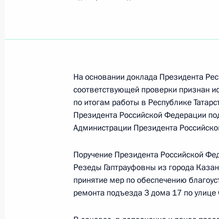
Показа
О ходе исполнения поручения, дан
конференц-связи жителя Тверской 
Президента Российской Федерации
Российской Федерации по межреги
На основании доклада Президента Рес
странами Владимиром Черновым в
соответствующей проверки признан ис
по итогам работы в Республике Татар
по приёму граждан в Москве 9 окт
Президента Российской Федерации по
8 декабря 2014 года, 15:59
Администрации Президента Российск
Поручение Президента Российской Фе
О ходе исполнения поручения, дан
Резеды Гаптрауфовны из города Казан
конференц-связи жительницы Сара
принятие мер по обеспечению благоус
Президента Российской Федерации
ремонта подъезда 3 дома 17 по улице
Михаилом Федотовым в Приёмной 
граждан в Москве 2 апреля 2013 г