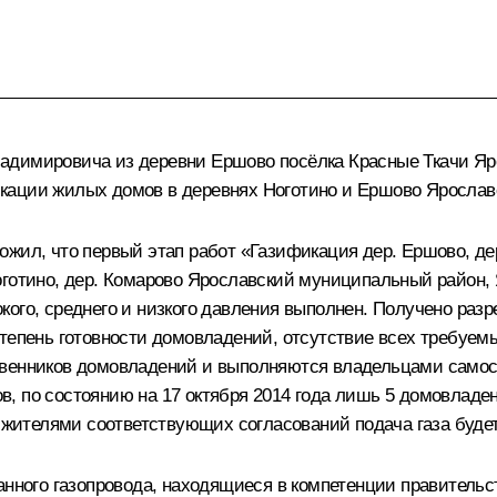
адимировича из деревни Ершово посёлка Красные Ткачи Яро
кации жилых домов в деревнях Ноготино и Ершово Ярославс
жил, что первый этап работ «Газификация дер. Ершово, дер
оготино, дер. Комарово Ярославский муниципальный район, 
ого, среднего и низкого давления выполнен. Получено разр
тепень готовности домовладений, отсутствие всех требуем
твенников домовладений и выполняются владельцами самост
, по состоянию на 17 октября 2014 года лишь 5 домовлад
и жителями соответствующих согласований подача газа будет
занного газопровода, находящиеся в компетенции правитель