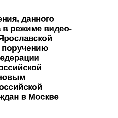
ения, данного
 в режиме видео-
 Ярославской
о поручению
Федерации
оссийской
иновым
оссийской
ждан в Москве