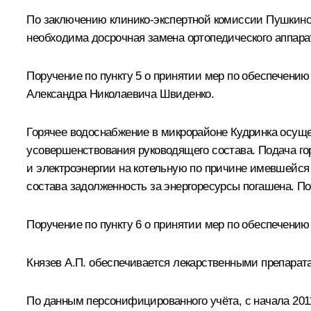
По заключению клинико-экспертной комиссии Пушкинс
необходима досрочная замена ортопедического аппарата
Поручение по пункту 5 о принятии мер по обеспечен
Александра Николаевича Швиденко.
Горячее водоснабжение в микрорайоне Кудринка осуще
усовершенствования руководящего состава. Подача горя
и электроэнергии на котельную по причине имевшейс
состава задолженность за энергоресурсы погашена. По
Поручение по пункту 6 о принятии мер по обеспечени
Князев А.П. обеспечивается лекарственными препарат
По данным персонифицированного учёта, с начала 2011