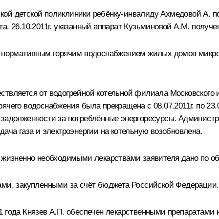
кой детской поликлиники ребёнку-инвалиду Ахмедовой А. 
. 26.10.2011г. указанный аппарат Кузьминовой А.М. получе
ию нормативным горячим водоснабжением жилых домов микр
ствляется от водогрейной котельной филиала Московского 
чего водоснабжения была прекращена с 08.07.2011г. по 23.0
я задолженности за потреблённые энергоресурсы. Админис
дача газа и электроэнергии на котельную возобновлена.
ю жизненно необходимыми лекарствами заявителя дано по о
ами, закупленными за счёт бюджета Российской Федерации.
 года Князев А.П. обеспечен лекарственными препаратами н