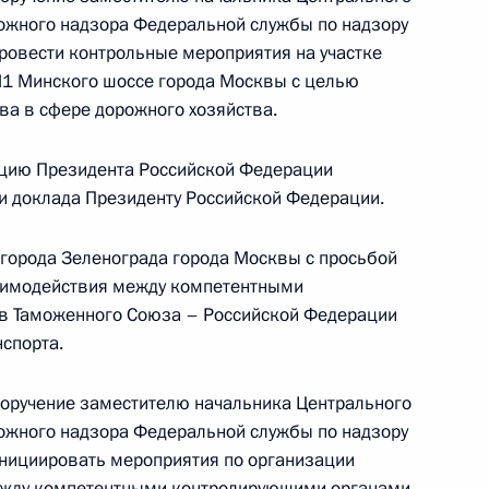
оскве 13 ноября 2013 года
ожного надзора Федеральной службы по надзору
ровести контрольные мероприятия на участке
1 Минского шоссе города Москвы с целью
ва в сфере дорожного хозяйства.
ного по итогам личного приёма в режиме видео-
цию Президента Российской Федерации
ской области, проведённого по поручению
ки доклада Президенту Российской Федерации.
 советником Президента Российской Федерации
 Президента Российской Федерации по приёму
 города Зеленограда города Москвы с просьбой
3 года
аимодействия между компетентными
в Таможенного Союза – Российской Федерации
нспорта.
ию Президента Российской Федерации
поручение заместителю начальника Центрального
ной службы по надзору в сфере связи,
ожного надзора Федеральной службы по надзору
совых коммуникаций по Центральному
инициировать мероприятия по организации
оушин провёл в приёмной Президента
жду компетентными контролирующими органами