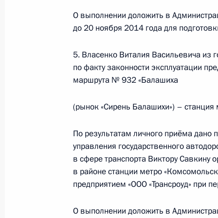
Руководителя Администрации През
О выполнении доложить в Администра
Громовым в Приёмной Президента 
до 20 ноября 2014 года для подготов
в Москве 21 ноября 2013 года
22 октября 2014 года, 15:09
5. Власенко Виталия Васильевича из 
по факту законности эксплуатации пре
маршрута № 932 «Балашиха
Исполнено поручение, данное по и
(рынок «Сирень Балашихи») – станция
конференц-связи жителя Челябинск
Президента Российской Федерации
По результатам личного приёма дано 
и информации Президента Россий
управления государственного автодор
в Приёмной Президента Российско
в сфере транспорта Виктору Савкину 
5 июня 2014 года
в районе станции метро «Комсомольск
22 октября 2014 года, 15:07
предприятием «ООО «Трансроуд» при п
О выполнении доложить в Администра