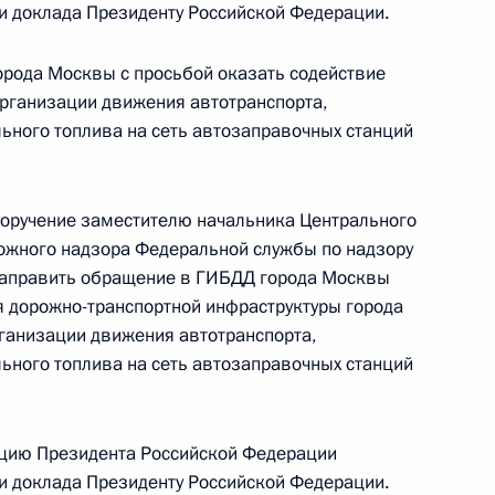
тогам личного приёма в режиме видео-
ки доклада Президенту Российской Федерации.
сийского автономного округа – Югры,
дента Российской Федерации Руководителем
орода Москвы с просьбой оказать содействие
йской Федерации Сергеем Ивановым
рганизации движения автотранспорта,
ного топлива на сеть автозаправочных станций
й Федерации по приёму граждан в Москве
поручение заместителю начальника Центрального
ожного надзора Федеральной службы по надзору
направить обращение в ГИБДД города Москвы
тогам личного приёма в режиме видео-
ия дорожно-транспортной инфраструктуры города
й Республики, проведённого по поручению
ганизации движения автотранспорта,
 начальником Управления Президента
ного топлива на сеть автозаправочных станций
нию деятельности Государственного совета
Брюхановым в Приёмной Президента
граждан в Москве 30 января 2013 года
цию Президента Российской Федерации
ки доклада Президенту Российской Федерации.