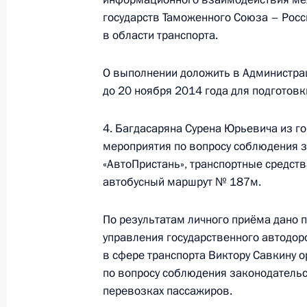
Российской Федерации по приёму 
государств Таможенного Союза – Росс
в области транспорта.
22 октября 2014 года, 18:12
О выполнении доложить в Администра
до 20 ноября 2014 года для подготов
Продолжен контроль исполнения по
в режиме видео-конференц-связи 
4. Багдасаряна Сурена Юрьевича из г
по поручению Президента Россий
мероприятия по вопросу соблюдения 
Российской Федерации Андреем Фу
«АвтоПристань», транспортные средств
граждан в Москве 14 ноября 2013
автобусный маршрут № 187м.
22 октября 2014 года, 15:11
По результатам личного приёма дано 
управления государственного автодор
в сфере транспорта Виктору Савкину 
Продолжен контроль исполнения по
по вопросу соблюдения законодательс
в режиме видео-конференц-связи ж
перевозках пассажиров.
по поручению Президента Российс