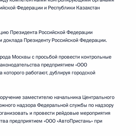
граждан в Москве личный приём граждан
ийской Федерации и Республики Казахстан
цию Президента Российской Федерации
ки доклада Президенту Российской Федерации.
ручения, данного по итогам личного приёма
жительницы Омской области, проведённого
орода Москвы с просьбой провести контрольные
ской Федерации помощником Президента
законодательства предприятием «ООО
рсенко в Приёмной Президента по приёму
а которого работают, дублируя городской
 года
поручение заместителю начальника Центрального
ожного надзора Федеральной службы по надзору
организовать и провести рейдовые мероприятия
ручения, данного по итогам личного приёма
тва предприятием «ООО «АвтоПристань» при
ителя Самарской области, проведённого
кой Федерации первым заместителем