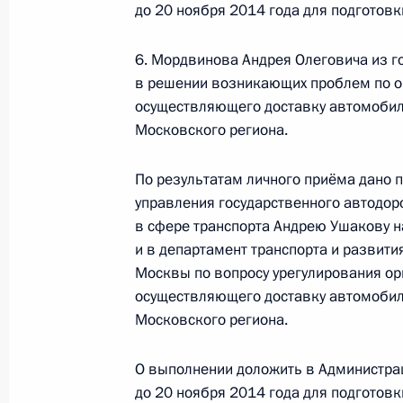
Исполнено поручение, данное по и
до 20 ноября 2014 года для подготов
конференц-связи жителя Ханты-Ман
проведённого по поручению Прези
6. Мордвинова Андрея Олеговича из г
Администрации Президента Росси
в решении возникающих проблем по о
осуществляющего доставку автомобиль
в Приёмной Президента Российско
Московского региона.
22 августа 2013 года
22 октября 2014 года, 15:04
По результатам личного приёма дано 
управления государственного автодор
в сфере транспорта Андрею Ушакову 
Исполнено поручение, данное по и
и в департамент транспорта и развит
конференц-связи жителя Удмуртско
Москвы по вопросу урегулирования ор
Президента Российской Федерации
осуществляющего доставку автомобиль
Российской Федерации по обеспече
Московского региона.
Российской Федерации Михаилом 
Российской Федерации по приёму 
О выполнении доложить в Администра
до 20 ноября 2014 года для подготов
22 октября 2014 года, 15:02