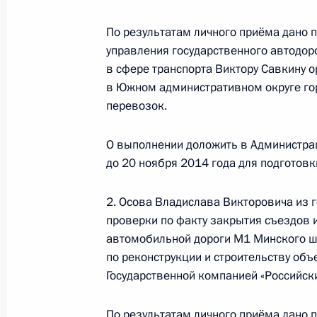
По результатам личного приёма дано 
О ходе исполнения поручения, дан
управления государственного автодор
конференц-связи жительницы Крас
в сфере транспорта Виктору Савкину 
Президента Российской Федерации
в Южном административном округе го
Российской Федерации по работе 
перевозок.
Михаилом Михайловским в Приёмн
по приёму граждан в Москве 27 де
О выполнении доложить в Администра
22 октября 2014 года, 18:17
до 20 ноября 2014 года для подготов
2. Осова Владислава Викторовича из 
проверки по факту закрытия съездов 
О ходе исполнения поручения, дан
автомобильной дороги М1 Минского ш
конференц-связи жительницы Ниже
по реконструкции и строительству об
Президента Российской Федерации
Государственной компанией «Российск
Российской Федерации по примен
электронной демократии Андреем 
По результатам личного приёма дано 