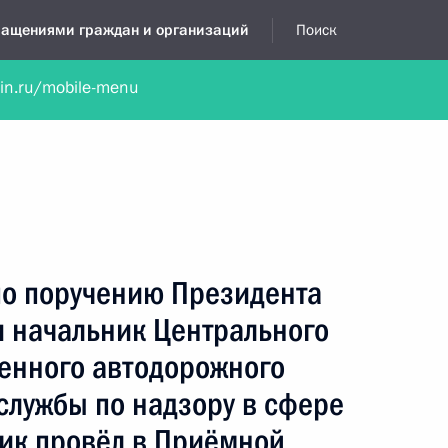
бращениями граждан и организаций
Поиск
lin.ru/mobile-menu
нта
Обратиться в устной форме
Новости
Обзоры обращени
я приёмная
октябрь, 2014
по поручению Президента
 начальник Центрального
венного автодорожного
службы по надзору в сфере
жик провёл в Приёмной