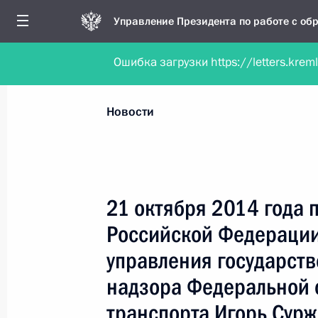
Управление Президента по работе с о
Ошибка загрузки https://letters.krem
Обратиться в форме электронного докуме
Все новости
Личный приём
Мобильна
Новости
Поиск по руководителю, географии и тематике
21 октября 2014 года 
Российской Федерации
Все руководители, регионы, города и темы
управления государст
надзора Федеральной 
транспорта Игорь Сур