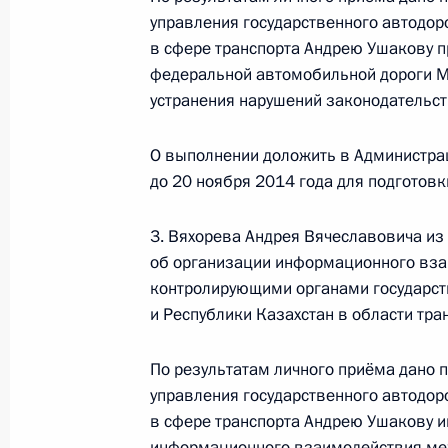
Федерации по приёму граждан в М
управления государственного автодор
22 октября 2014 года, 18:15
в сфере транспорта Андрею Ушакову п
федеральной автомобильной дороги М
устранения нарушений законодательст
О ходе исполнения поручения, дан
О выполнении доложить в Администра
конференц-связи жительницы Калуж
до 20 ноября 2014 года для подготов
Президента Российской Федерации
Александрой Левицкой в Приёмной
3. Вяхорева Андрея Вячеславовича из
граждан в Москве 24 декабря 201
об организации информационного вз
22 октября 2014 года, 18:13
контролирующими органами государст
и Республики Казахстан в области тра
22 октября 2014 года по поручен
По результатам личного приёма дано 
руководитель Управления Федераль
управления государственного автодор
информационных технологий и мас
в сфере транспорта Андрею Ушакову 
федеральному округу Дмитрий Сок
информационного взаимодействия ме