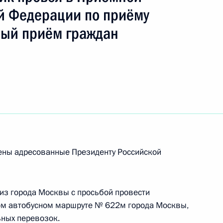
ть следующие материалы
й Федерации по приёму
ный приём граждан
я поручений, данных по итогам работы
 приёмной Президента
ного по итогам личного приёма в режиме видео-
ского края, проведённого по поручению
рены адресованные Президенту Российской
и помощником Президента Российской
ёмной Президента Российской Федерации
тября 2012 года
из города Москвы с просьбой провести
ом автобусном маршруте № 622м города Москвы,
ьных перевозок.