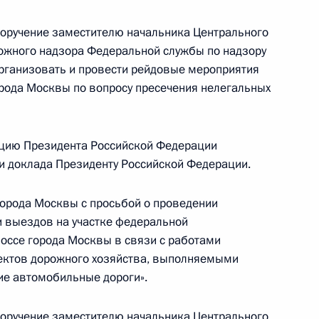
поручение заместителю начальника Центрального
ного по итогам личного приёма в режиме видео-
ожного надзора Федеральной службы по надзору
нодарского края, проведённого по поручению
организовать и провести рейдовые мероприятия
 начальником Управления Президента
рода Москвы по вопросу пресечения нелегальных
с обращениями граждан и организаций
ой Президента Российской Федерации
кабря 2012 года
цию Президента Российской Федерации
ки доклада Президенту Российской Федерации.
города Москвы с просьбой о проведении
и выездов на участке федеральной
ного по итогам личного приёма в режиме видео-
оссе города Москвы в связи с работами
городской области, проведённого по поручению
ъектов дорожного хозяйства, выполняемыми
 начальником Управления Президента
ие автомобильные дороги».
ению информационных технологий и развитию
Липовым в Приёмной Президента Российской
поручение заместителю начальника Центрального