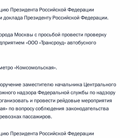
идента Российской Федерации Алексеем
цию Президента Российской Федерации
Российской Федерации по приёму граждан
ки доклада Президенту Российской Федерации.
города Москвы с просьбой провести проверку
дприятием «ООО «Трансроуд» автобусного
тогам личного приёма в режиме видео-
 метро «Комсомольская».
ой области, проведённого по поручению
 начальником Управления пресс-службы
поручение заместителю начальника Центрального
ской Федерации Андреем Цыбулиным
ожного надзора Федеральной службы по надзору
й Федерации по приёму граждан в Москве
организовать и провести рейдовые мероприятия
ая» по вопросу соблюдения законодательства
еревозках пассажиров.
цию Президента Российской Федерации