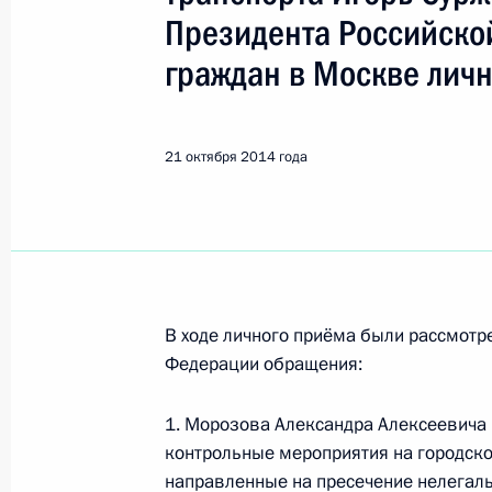
Показа
Президента Российско
граждан в Москве лич
22 октября 2014 года, среда
О ходе исполнения пункта 3 перечн
в Ставропольском крае мобильной
21 октября 2014 года
22 октября 2014 года, 18:21
О ходе исполнения поручения, дан
конференц-связи жительницы Перм
В ходе личного приёма были рассмот
Президента Российской Федераци
Федерации обращения:
Федерации Юрием Ушаковым в При
по приёму граждан в Москве 16 ок
1. Морозова Александра Алексеевича 
контрольные мероприятия на городск
22 октября 2014 года, 18:19
направленные на пресечение нелегал