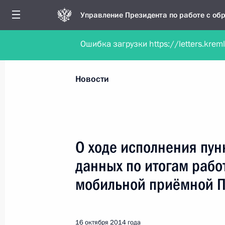
Управление Президента по работе с о
Ошибка загрузки https://letters.krem
Обратиться в форме электронного докуме
Все новости
Личный приём
Мобильна
Новости
Поиск по руководителю, географии и тематике
О ходе исполнения пун
данных по итогам рабо
Все руководители, регионы, города и темы
мобильной приёмной 
16 октября 2014 года