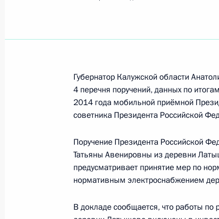
Показа
18 октября 2014 года, суббота
17 октября 2014 года по поручен
руководитель Управления Федераль
Губернатор Калужской области Анатол
кадастра и картографии по Москве
4 перечня поручений, данных по итога
Президента Российской Федерации
2014 года мобильной приёмной Прези
граждан
советника Президента Российской Фе
18 октября 2014 года, 19:23
Поручение Президента Российской Фе
Татьяны Авенировны из деревни Латы
предусматривает принятие мер по но
17 октября 2014 года, пятница
нормативным электроснабжением дер
Продлён контроль исполнения пунк
работы в Воронежской области мо
В докладе сообщается, что работы по 