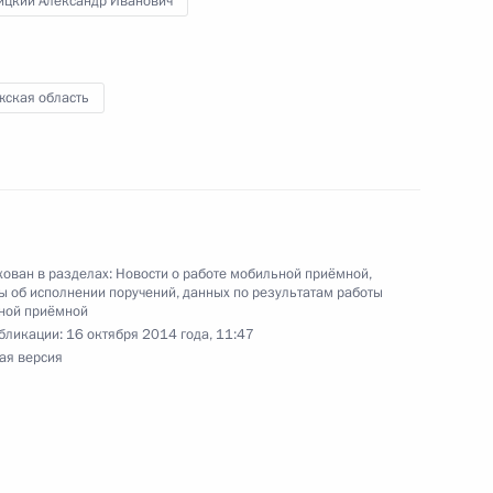
ицкий Александр Иванович
и начальником Управления информационного
 Президента Российской Федерации Сергеем
Российской Федерации по приёму граждан
жская область
ного по итогам личного приёма в режиме видео-
блики Татарстан, проведённого по поручению
ован в разделах:
Новости о работе мобильной приёмной
,
 об исполнении поручений, данных по результатам работы
 заместителем Руководителя Администрации
ной приёмной
и Магомедсаламом Магомедовым в Приёмной
бликации:
16 октября 2014 года, 11:47
ая версия
 по приёму граждан в Москве 16 мая 2013 года