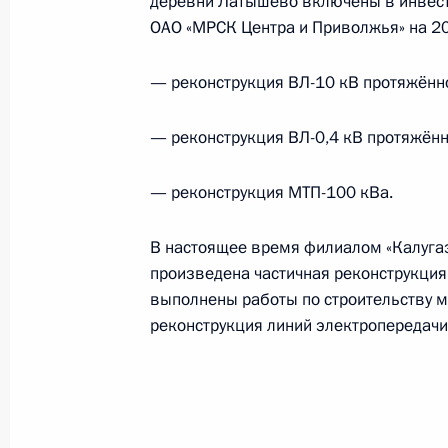
деревни Латышево включены в инвест
17 октября 2014 года, 10:53
ОАО «МРСК Центра и Приволжья» на 20
— реконструкция ВЛ-10 кВ протяжённ
Продлён контроль исполнения пору
в режиме видео-конференц-связи ж
— реконструкция ВЛ-0,4 кВ протяжённ
по поручению Президента Россий
Российской Федерации Игорем Щёг
— реконструкция МТП-100 кВа.
Федерации по приёму граждан в М
17 октября 2014 года, 10:51
В настоящее время филиалом «Калугаэ
произведена частичная реконструкция 
выполнены работы по строительству м
реконструкция линий электропередачи
Продлён контроль исполнения пору
в режиме видео-конференц-связи ж
по поручению Президента Российс
Президента Российской Федерации
Манжосиным в Приёмной Президен