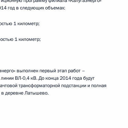
иционную программу филиала «Калугаэнерго»
14 год в следующих объемах:
остью 1 километр;
чения, данного по итогам личного приёма
ительницы Томской области, проведённого
остью 1 километр;
ской Федерации помощником Президента
олевым в Приёмной Президента Российской
оскве 26 ноября 2013 года
нерго» выполнен первый этап работ –
линии ВЛ-0,4 кВ. До конца 2014 года будут
ачтовой трансформаторной подстанции и полная
 в деревне Латышево.
чения, данного по итогам личного приёма
ительницы Курской области, проведённого
кой Федерации начальником Управления
 по внешней политике Александром
та Российской Федерации по приёму граждан