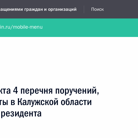
бращениями граждан и организаций
Поиск
lin.ru/mobile-menu
нта
Обратиться в устной форме
Новости
Обзоры обращени
я приёмная
октябрь, 2014
кта 4 перечня поручений,
ты в Калужской области
Президента