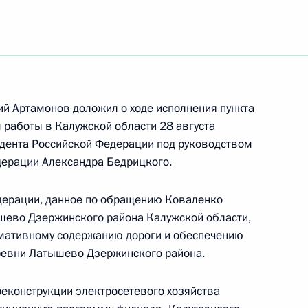
ть следующие материалы
ию Президента Российской Федерации
ной службы государственной регистрации,
ий Артамонов доложил о ходе исполнения пункта
 Сергей Денисенко провёл в Приёмной
м работы в Калужской области 28 августа
 по приёму граждан в Москве личный приём
дента Российской Федерации под руководством
дерации Александра Бедрицкого.
дерации, данное по обращению Коваленко
шево Дзержинского района Калужской области,
рмативному содержанию дороги и обеспечению
евни Латышево Дзержинского района.
та 2 перечня поручений, данных по итогам
бильной приёмной Президента
реконструкции электросетевого хозяйства