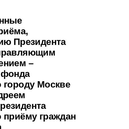
анные
риёма,
ию Президента
управляющим
ением –
 фонда
 городу Москве
дреем
резидента
 приёму граждан
а