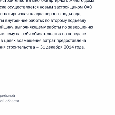
е строительства многоквартирного жилого дома
омска осуществляется новым застройщиком ОАО
ного по итогам личного приёма в режиме видео-
ена кирпичная кладка первого подъезда,
ской области, проведённого по поручению
ты внутренние работы; по второму подъезду
и помощником Президента Российской
ройщику, выполняющему работы по завершению
иёмной Президента по приёму граждан
нявшему на себя обязательства по передаче
в целях возмещения затрат предоставлена
ия строительства – 31 декабря 2014 года.
ного по итогам личного приёма в режиме видео-
кой области, проведённого по поручению
 советником Президента Российской Федерации
езидента Российской Федерации по приёму
приёмной
года
ой области