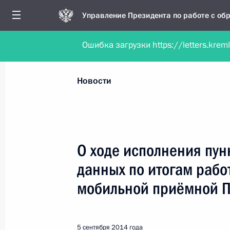
Управление Президента по работе с о
Ошибка загрузки https://letters.krem
Обратиться в форме электронного докуме
Все новости
Личный приём
Мобильна
Новости
Поиск по руководителю, географии и тематике
О ходе исполнения пун
данных по итогам рабо
Все руководители, регионы, города и темы
мобильной приёмной 
5 сентября 2014 года