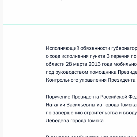
Показа
О ходе исполнения пункта 1 перечн
Сочи Краснодарского края мобиль
8 сентября 2014 года, 16:42
Исполняющий обязанности губернатор
о ходе исполнения пункта 3 перечня п
области 28 марта 2013 года мобильн
О ходе исполнения поручения, дан
под руководством помощника Президе
конференц-связи жителя Рязанской
Контрольного управления Президента 
Президента Российской Федераци
Федерации – начальником Контрол
Поручение Президента Российской Фе
Федерации Константином Чуйченко
Наталии Васильевны из города Томска
Федерации по приёму граждан в Мо
по завершению строительства и вводу
Лебедева города Томска.
8 сентября 2014 года, 16:39