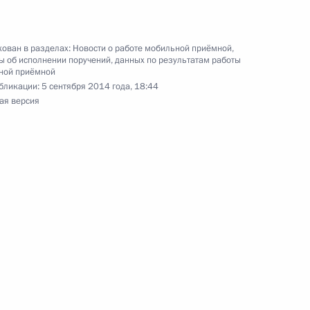
ован в разделах:
Новости о работе мобильной приёмной
,
 об исполнении поручений, данных по результатам работы
ной приёмной
ного по итогам личного приёма в режиме видео-
бликации:
5 сентября 2014 года, 18:44
области, проведённого по поручению
ая версия
 заместителем Руководителя Администрации
и Магомедсаламом Магомедовым в Приёмной
 по приёму граждан в Москве 6 февраля
ного по итогам личного приёма в режиме видео-
блики Бурятия, проведённого по поручению
 советником Президента Российской Федерации