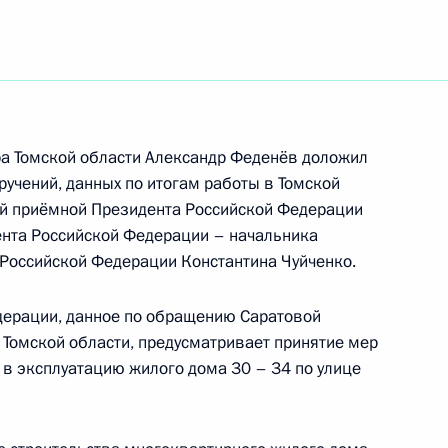
ть следующие материалы
я поручений, данных по итогам работы в городе
ной приёмной Президента
а Томской области Александр Феденёв доложил
оручений, данных по итогам работы в Томской
ой приёмной Президента Российской Федерации
ного по итогам личного приёма в режиме видео-
нта Российской Федерации – начальника
 области, проведённого по поручению
Российской Федерации Константина Чуйченко.
и помощником Президента Российской
ьного управления Президента Российской
дерации, данное по обращению Саратовой
 в Приёмной Президента Российской
 Томской области, предусматривает принятие мер
скве 31 октября 2012 года
 в эксплуатацию жилого дома 30 – 34 по улице