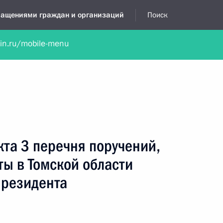
бращениями граждан и организаций
Поиск
lin.ru/mobile-menu
нта
Обратиться в устной форме
Новости
Обзоры обращени
я приёмная
сентябрь, 2014
кта 3 перечня поручений,
ты в Томской области
Президента