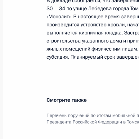
В докладе сообщается, что завершени
30 – 34 по улице Лебедева города Т
О ходе исполнения поручения, дан
«Монолит». В настоящее время заверш
конференц-связи жительницы Рязан
производится устройство кровли, нача
Президента Российской Федераци
выполняется кирпичная кладка. Заст
Федерации Андреем Фурсенко в Пр
строительства указанного дома и при
в Москве 14 ноября 2013 года
жилых помещений физическим лицам, 
субсидия. Планируемый срок завершен
8 сентября 2014 года, 16:37
О ходе исполнения поручения, дан
конференц-связи жителя Астраханс
Смотрите также
Президента Российской Федерации
Антоном Устиновым в Приёмной Пр
Перечень поручений по итогам мобильной 
граждан в Москве 1 октября 2013 
Президента Российской Федерации в Томск
8 сентября 2014 года, 16:35