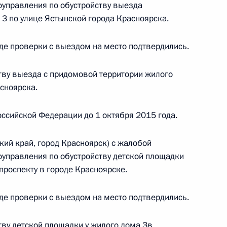
 начальником Управления Президента
оуправления по обустройству выезда
 государственной службы и кадров Антоном
 3 по улице Ястынской города Красноярска.
 Российской Федерации по приёму граждан
де проверки с выездом на место подтвердились.
тву выезда с придомовой территории жилого
сноярска.
та 4 перечня поручений, данных по итогам
ссийской Федерации до 1 октября 2015 года.
обильной приёмной Президента
кий край, город Красноярск) с жалобой
оуправления по обустройству детской площадки
проспекту в городе Красноярске.
я поручений, данных по итогам работы в городе
де проверки с выездом на место подтвердились.
ной приёмной Президента
тву детской площадки у жилого дома Зв