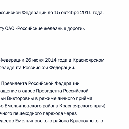
ссийской Федерации до 15 октября 2015 года.
ту ОАО «Российские железные дороги».
ного по итогам личного приёма в режиме видео-
 области, проведённого по поручению
 Руководителем Администрации Президента
ановым в Приёмной Президента Российской
 Федерации 26 июня 2014 года в Красноярском
оскве 21 мая 2014 года
резидента Российской Федерации.
 Президента Российской Федерации
ращение в адрес Президента Российской
льи Викторовны в режиме личного приёма
ного по итогам личного приёма в режиме видео-
во Емельяновского района Красноярского края)
кой области, проведённого по поручению
ичного пешеходного перехода через
 первым заместителем Руководителя
едеево Емельяновского района Красноярского
йской Федерации Алексеем Громовым