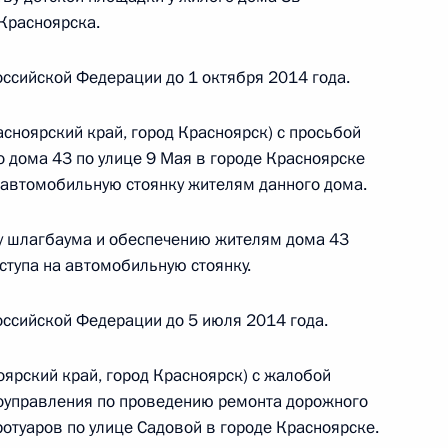
Красноярска.
ного по итогам личного приёма в режиме видео-
ссийской Федерации до 1 октября 2014 года.
ской области, проведённого по поручению
и помощником Президента Российской
сноярский край, город Красноярск) с просьбой
риёмной Президента Российской Федерации
о дома 43 по улице 9 Мая в городе Красноярске
ября 2013 года
 автомобильную стоянку жителям данного дома.
у шлагбаума и обеспечению жителям дома 43
ступа на автомобильную стоянку.
ного по итогам личного приёма в режиме видео-
ссийской Федерации до 5 июля 2014 года.
ской области, проведённого по поручению
и помощником Президента Российской
ярский край, город Красноярск) с жалобой
иёмной Президента по приёму граждан
моуправления по проведению ремонта дорожного
отуаров по улице Садовой в городе Красноярске.