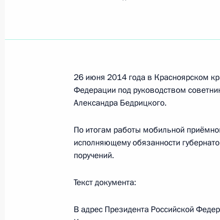
Показа
Исполнено поручение, данное по и
конференц-связи жительницы Ульян
Президента Российской Федерации
Российской Федерации по внешне
26 июня 2014 года в Красноярском к
в Приёмной Президента Российско
Федерации под руководством советни
Александра Бедрицкого.
3 декабря 2013 года
1 июля 2014 года, 19:37
По итогам работы мобильной приёмно
исполняющему обязанности губернато
поручений.
Исполнено поручение, данное по и
конференц-связи жительницы Респ
Текст документа:
Президента Российской Федерации
Российской Федерации Сергеем Ив
В адрес Президента Российской Федер
Федерации по приёму граждан в М