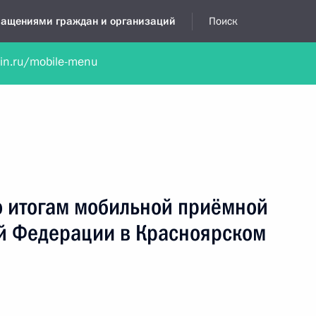
бращениями граждан и организаций
Поиск
lin.ru/mobile-menu
нта
Обратиться в устной форме
Новости
Обзоры обращени
я приёмная
июнь, 2014
о итогам мобильной приёмной
й Федерации в Красноярском