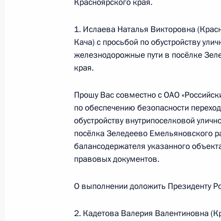
Красноярского края.
1 июля 2014 года, 19:34
1. Ислаева Наталья Викторовна (Крас
Кача) с просьбой по обустройству ули
железнодорожные пути в посёлке Зел
1 июля 2014 года по поручению П
края.
Управления Президента Российско
Владимир Осипов провёл в Приёмн
Прошу Вас совместно с ОАО «Российск
по приёму граждан в Москве личны
по обеспечению безопасности переход
связи
обустройству внутрипоселковой улично
1 июля 2014 года, 17:51
посёлка Зеледеево Емельяновского р
балансодержателя указанного объект
правовых документов.
30 июня 2014 года, понедельник
О выполнении доложить Президенту Ро
Исполнено поручение, данное по и
конференц-связи жительницы Респ
2. Кадетова Валерия Валентиновна (К