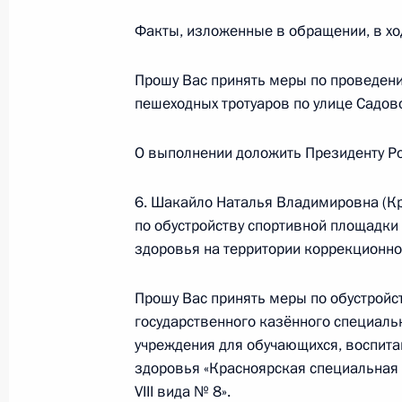
Факты, изложенные в обращении, в хо
Прошу Вас принять меры по проведени
О ходе исполнения поручения, дан
пешеходных тротуаров по улице Садов
конференц-связи жителя Ярославск
Президента Российской Федерации
О выполнении доложить Президенту Ро
Антоном Устиновым в Приёмной Пр
граждан в Москве 6 марта 2014 го
6. Шакайло Наталья Владимировна (Кр
30 июня 2014 года, 21:38
по обустройству спортивной площадки
здоровья на территории коррекционно
О ходе исполнения поручения, дан
Прошу Вас принять меры по обустройс
конференц-связи жителя Свердловс
государственного казённого специаль
Президента Российской Федераци
учреждения для обучающихся, воспит
Федерации Игорем Левитиным в П
здоровья «Красноярская специальная
по приёму граждан в Москве 31 ок
VIII вида № 8».