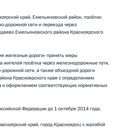
ноярский край, Емельяновский район, посёлок
чно-дорожной сети и переезда через
едеево Емельяновского района Красноярского
резидента Российской Федерации начальник
й Федерации по государственным наградам
ой Президента Российской Федерации
ие железные дороги» принять меры
й приём граждан в режиме видео-конференц-
а жителей посёлка через железнодорожные пути,
-дорожной сети, а также объездной дороги
айона Красноярского края с определением
а и оформлением соответствующих нормативных
ссийской Федерации до 1 октября 2014 года.
тогам личного приёма в режиме видео-
ублики Марий Эл, проведённого по поручению
расноярский край, город Красноярск) с жалобой