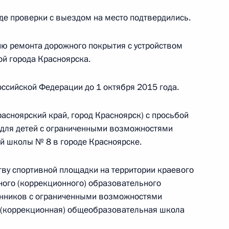
де проверки с выездом на место подтвердились.
ю ремонта дорожного покрытия с устройством
ного по итогам личного приёма в режиме видео-
ой города Красноярска.
ой области, проведённого по поручению
 советником Президента Российской Федерации
ссийской Федерации до 1 октября 2015 года.
езидента Российской Федерации по приёму
да
асноярский край, город Красноярск) с просьбой
 для детей с ограниченными возможностями
й школы № 8 в городе Красноярске.
ного по итогам личного приёма в режиме видео-
тву спортивной площадки на территории краевого
кой области, проведённого по поручению
ного (коррекционного) образовательного
и помощником Президента Российской
анников с ограниченными возможностями
риёмной Президента Российской Федерации
 (коррекционная) общеобразовательная школа
тября 2013 года