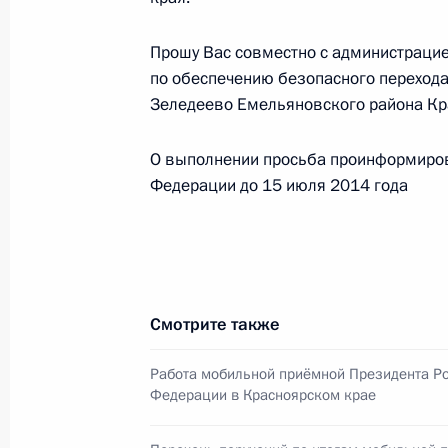
в Приёмной Президента Российско
21 ноября 2013 года
Прошу Вас совместно с администраци
30 июня 2014 года, 21:25
по обеспечению безопасного переход
Зеледеево Емельяновского района Кр
Совместный личный приём граждан
О выполнении просьба проинформиро
Федерации по приёму граждан пров
Федерации до 15 июля 2014 года
работники департамента по обесп
Российской Федерации по приёму 
межрегионального следственного у
комитета Российской Федерации
Смотрите также
30 июня 2014 года, 17:18
Работа мобильной приёмной Президента Р
Федерации в Красноярском крае
27 июня 2014 года, пятница