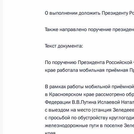
30 июня 2014 года, 21:34
О выполнении доложить Президенту Ро
Также направлено поручение президен
О ходе исполнения поручения, дан
конференц-связи жителя Рязанской
Текст документа:
Президента Российской Федерации
Российской Федерации Сергеем Ив
По поручению Президента Российской
Федерации по приёму граждан в М
крае работала мобильная приёмная П
30 июня 2014 года, 21:31
В рамках работы мобильной приёмной
в Красноярском крае рассмотрено об
Федерации В.В.Путина Ислаевой Ната
О ходе исполнения поручения, дан
с выездом на место (станция Зеледее
конференц-связи жителя Свердловс
с просьбой по обустройству круглогод
Президента Российской Федерации
железнодорожные пути в поселке Зел
Администрации Президента Росси
края.