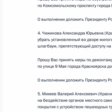
по Комсомольскому проспекту города 
О ходе исполнения поручения, дан
О выполнении доложить Президенту Ро
конференц-связи жительницы Рязан
Президента Российской Федераци
4. Чижикова Александра Юрьевна (Кра
Федерации Игорем Щёголевым в П
убрать установленный во дворе жилог
по приёму граждан в Москве 26 но
шлагбаум, препятствующий доступу на
30 июня 2014 года, 21:44
Прошу Вас принять меры по демонтаж
по улице 9 Мая города Красноярска до
О ходе исполнения поручения, дан
О выполнении доложить Президенту Ро
конференц-связи жительницы Рязан
Президента Российской Федераци
5. Михеев Валерий Алексеевич (Красно
Федерации Андреем Фурсенко в Пр
на бездействие органов местного са
в Москве 14 ноября 2013 года
покрытия с устройством пешеходных тр
30 июня 2014 года, 21:41