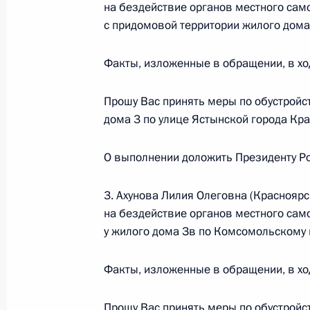
Президента Российской Федерации
на бездействие органов местного сам
Российской Федерации по вопросам
с придомовой территории жилого дома
Федоровым в Приёмной Президента
в Москве 27 февраля 2014 года
Факты, изложенные в обращении, в хо
30 июня 2014 года, 22:01
Прошу Вас принять меры по обустройс
дома 3 по улице Ястынской города Кра
Продлён контроль исполнения пунк
О выполнении доложить Президенту Ро
работы в Свердловской области м
30 июня 2014 года, 21:57
3. Ахунова Лилия Олеговна (Красноярс
на бездействие органов местного сам
у жилого дома Зв по Комсомольскому 
О ходе исполнения пункта 1 перечн
Факты, изложенные в обращении, в хо
Сочи Краснодарского края мобиль
30 июня 2014 года, 21:47
Прошу Вас принять меры по обустройс