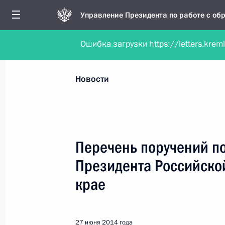
Управление Президента по работе с о
Ошибка загрузки https://letters.krem
Обратиться в форме электронного докуме
Все новости
Личный приём
Мобильна
Новости
Поиск по руководителю, географии и тематике
Перечень поручений п
Президента Российско
Все руководители, регионы, города и темы
крае
27 июня 2014 года